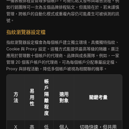
一儀表板排程並管理多個帳戶，可簡化貼文發布與報告流程。例
如行銷團隊可一次為五個品牌排程貼文，但風險在於，若未謹慎
管理，跨帳戶的自動化模式或重複內容仍可能產生可被偵測的訊
號。
指紋瀏覽器設定檔
指紋瀏覽器設定檔會為每個帳戶建立獨立環境，具備獨特指紋、
Cookie 與 Proxy 設定。這種方式能提供最高等級的隔離，廣泛
應用於管理數十個帳戶的代理商、品牌與成長團隊。例如，一家
管理 20 個客戶帳戶的代理商，可為每個帳戶分配專屬設定檔、
Proxy 與排程活動，降低多個帳戶被視為相關聯的機率。
帳
戶
易
方
隔
適用
用
關鍵考量
法
離
對象
性
程
度
X
高
低
個人
切換快速，但共用