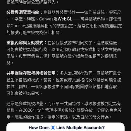
帳號同時從辦公室網路登入。
裝置與瀏覽器指紋：
瀏覽器與裝置特性——如作業系統、螢幕尺
寸、字型、時區、Canvas及
WebGL
——可將帳號串聯。即使清
除Cookie也無法隱藏相同的裝置設定。經常使用相同瀏覽器設定
的帳號可能會被視為彼此相關。
重複內容與互動模式：
在多個帳號發布相同文字、連結或標籤，
可能會被視為協同行為。以固定順序轉發或按讚相同貼文會提高
風險。典型案例為五個利基帳號在數分鐘內發布相同的促銷訊
息。
共用團隊存取權與帳號使用：
多人無規則存取同一個帳號可能會
產生不自然的模式。裝置、位置或發文風格的突然變動可能會被
標註。例如，一個客服帳號由不同國家的團隊無結構化地存取，
可能會被視為異常。
通常是多重訊號堆疊，而非單一共同特徵，導致帳號被判定為有
關聯。在2026年安全管理多個X帳號的關鍵在於：分開的角色設
定、隔離的操作環境、穩定的網路，以及自然的發文行為。