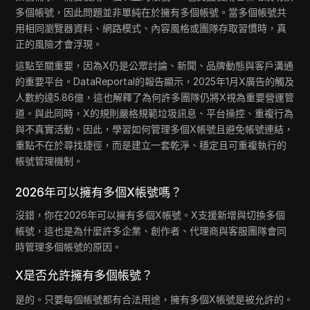
多個帳號，因此問題並非單純在於擁有多個帳號。當多個帳號共
用相同瀏覽器資料、網路模式、內容風格或團隊存取習慣時，真
正的風險才會浮現。
這點至關重要，因為X仍是公眾討論、新聞、品牌動態與客戶溝通
的重要平台。DataReportal的報告顯示，2025年1月X廣告的觸及
人數約達5.86億，這也解釋了為何許多團隊仍將X視為重要營運管
道。與此同時，X的規則嚴格規範垃圾訊息、平台操控、重複行為
與不真實活動。因此，學習如何管理多個X帳號且避免帳號連結，
重點不在於尋找捷徑，而是建立一套乾淨、穩定且可重複執行的
帳號管理機制。
2026年可以擁有多個X帳號嗎？
沒錯，你在2026年可以擁有多個X帳號。X支援新增與切換多個
帳號，這也是為什麼許多企業、創作者、代理商與客服團隊會同
時管理多個帳號的原因。
X是否允許擁有多個帳號？
是的。只要每個帳號都有合法用途，擁有多個X帳號是被允許的。