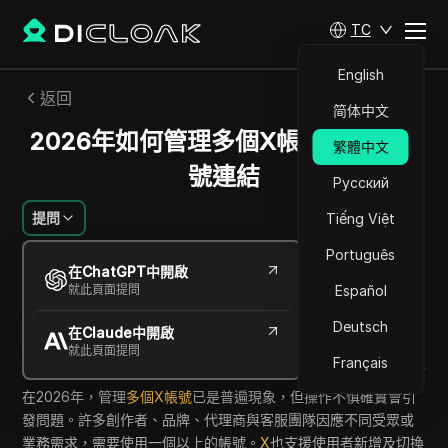
TC
English
返回
简体中文
2026年如何管理多個X帳號且避免帳
繁體中文
號連結
Русский
提問
Tiếng Việt
Português
William Davis
在ChatGPT中開啟
2026年6月
16
分鐘 閱讀
就此頁面提問
Español
分享給
Deutsch
在Claude中開啟
Copy Link
就此頁面提問
Français
在2026年，管理
多個X帳號
已是普遍現象，但操作不慎確實會引
發問題。許多創作者、品牌、代理商與客服團隊因應不同受眾或
業務需求，需要使用一個以上的帳號。
X
也支援使用者新增及切換