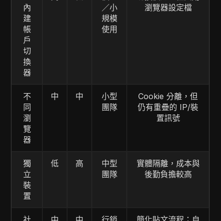
內
／小
瀏覽器設定檔
建
規模
帳
使用
戶
切
換
器
不
中
中
小型
Cookie 分離，但
同
團隊
仍有重疊的 IP/裝
瀏
置訊號
覽
器
獨
低
高
中型
實體隔離，成本與
立
團隊
後勤負擔較高
裝
置
社
中
中
行銷
簡化貼文流程；自