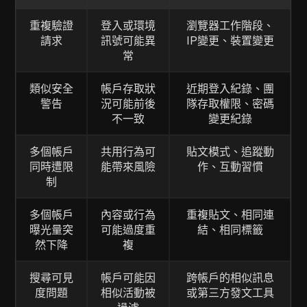
重複驗證
登入或環境
瀏覽器工作階段、
請求
訊號可能異
IP變更、裝置變更
常
類似安全
帳戶存取狀
近期登入紀錄、團
警告
況可能前後
隊存取權限、密碼
不一致
變更紀錄
多個帳戶
共用行為可
貼文模式、追蹤動
同時遭限
能帶來風險
作、互動習慣
制
多個帳戶
內容或行為
重複貼文、相同連
曝光量突
可能過度重
結、相同標籤
然下降
複
搜尋可見
帳戶可能因
跨帳戶的相似訊息
度問題
相似活動被
或第三方發文工具