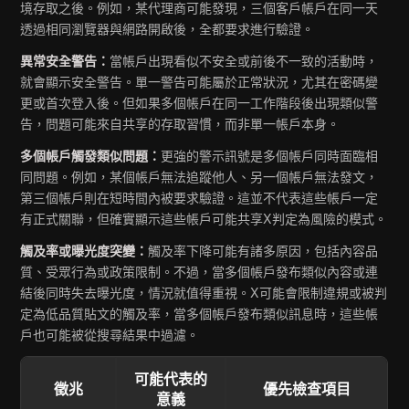
境存取之後。例如，某代理商可能發現，三個客戶帳戶在同一天
透過相同瀏覽器與網路開啟後，全都要求進行驗證。
異常安全警告：
當帳戶出現看似不安全或前後不一致的活動時，
就會顯示安全警告。單一警告可能屬於正常狀況，尤其在密碼變
更或首次登入後。但如果多個帳戶在同一工作階段後出現類似警
告，問題可能來自共享的存取習慣，而非單一帳戶本身。
多個帳戶觸發類似問題：
更強的警示訊號是多個帳戶同時面臨相
同問題。例如，某個帳戶無法追蹤他人、另一個帳戶無法發文，
第三個帳戶則在短時間內被要求驗證。這並不代表這些帳戶一定
有正式關聯，但確實顯示這些帳戶可能共享X判定為風險的模式。
觸及率或曝光度突變：
觸及率下降可能有諸多原因，包括內容品
質、受眾行為或政策限制。不過，當多個帳戶發布類似內容或連
結後同時失去曝光度，情況就值得重視。X可能會限制違規或被判
定為低品質貼文的觸及率，當多個帳戶發布類似訊息時，這些帳
戶也可能被從搜尋結果中過濾。
可能代表的
徵兆
優先檢查項目
意義