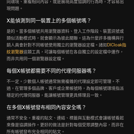
同環境、重複相同內容，或是展現高度協調的行為時，才容易出
現問題。
X能偵測到同一裝置上的多個帳號嗎？
是的。當多個帳號共用瀏覽器資料、登入工作階段、裝置訊號或
類似活動模式時，就會顯示為彼此關聯。這為什麼許多機構與行
銷人員會針對不同帳號使用獨立的瀏覽器設定檔。諸如
DICloak指
紋瀏覽器
這類工具，可讓每個帳號在各自獨立的設定檔中運作，
而非共用同一個瀏覽器設定檔。
每個X帳號都需要不同的代理伺服器嗎？
不一定。少數個人帳號通常無需複雜的代理設定即可管理。不
過，在管理多個品牌、客戶或企業帳號時，為每個帳號環境指派
穩定的代理伺服器，能讓帳號管理更具條理且一致。
在多個X帳號發布相同內容安全嗎？
通常不安全。重複的貼文、連結、標籤與互動模式會讓帳號看起
來像是協調操作。更好的做法是針對每個受眾調整內容，而非在
所有帳號發布完全相同的貼文。