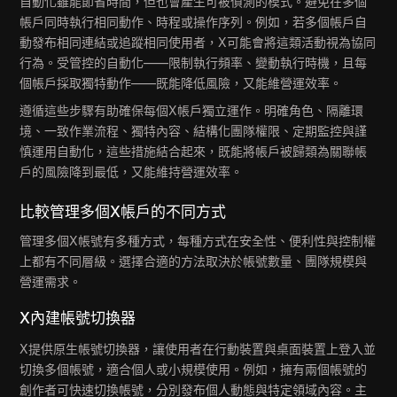
自動化雖能節省時間，但也會產生可被偵測的模式。避免在多個
帳戶同時執行相同動作、時程或操作序列。例如，若多個帳戶自
動發布相同連結或追蹤相同使用者，X可能會將這類活動視為協同
行為。受管控的自動化——限制執行頻率、變動執行時機，且每
個帳戶採取獨特動作——既能降低風險，又能維營運效率。
遵循這些步驟有助確保每個X帳戶獨立運作。明確角色、隔離環
境、一致作業流程、獨特內容、結構化團隊權限、定期監控與謹
慎運用自動化，這些措施結合起來，既能將帳戶被歸類為關聯帳
戶的風險降到最低，又能維持營運效率。
比較管理多個X帳戶的不同方式
管理多個X帳號有多種方式，每種方式在安全性、便利性與控制權
上都有不同層級。選擇合適的方法取決於帳號數量、團隊規模與
營運需求。
X內建帳號切換器
X提供原生帳號切換器，讓使用者在行動裝置與桌面裝置上登入並
切換多個帳號，適合個人或小規模使用。例如，擁有兩個帳號的
創作者可快速切換帳號，分別發布個人動態與特定領域內容。主