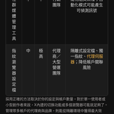
群
團隊
動化模式可能產生
媒
可偵測訊號
體
管
理
工
具
指
中
極
代理
隔離式設定檔、獨
紋
高
商／
一指紋、
代理伺服
瀏
大型
器
；降低帳戶關聯
覽
營運
風險
器
團隊
設
定
檔
採用正確的方法取決於你的設定與帳戶數量。對於單一使用者或
小型創作者來說，X內建的切換功能或多個瀏覽器可能就足夠了。
管理眾多帳戶的代理商與品牌，則能從隔離環境中獲得最大效