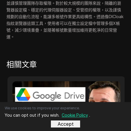
並謹慎管理團隊存取權限。對於較大規模的團隊來說，隔離的瀏
覽器設定檔、穩定的代理伺服器設定、受管控的權限，以及謹慎
規劃的自動化流程，能讓多帳號作業更具結構性。透過像DICloak
指紋瀏覽器這類工具，使用者可以在獨立設定檔中管理多個X帳
號，減少環境重疊，並隨著帳號數量增加維持更乾淨的日常營
運。
相關文章
We use cookies to improve your experience.
You can opt out if you wish.
Cookie Policy
.
Accept