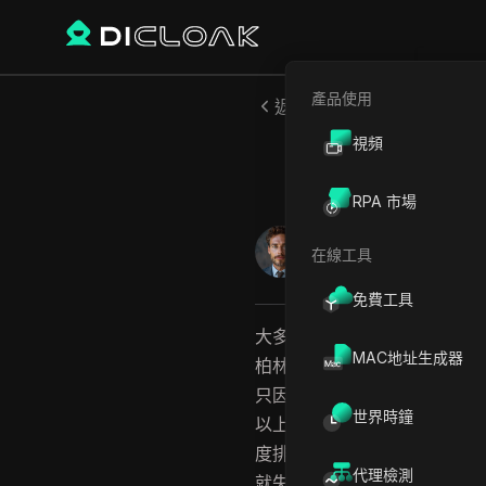
產品使用
返回
視頻
如何安全
RPA 市場
William Davis
在線工具
2026年6月
12
分鐘 閱
免費工具
大多數團隊在管理社群媒體時
MAC地址生成器
柏林有一間代理商在共用筆電登
只因為平台偵測到重疊的裝置指紋
世界時鐘
以上的帳號，很快就會像走地
度排程，而是要避免被偵測、
代理檢測
就失去所有帳號。