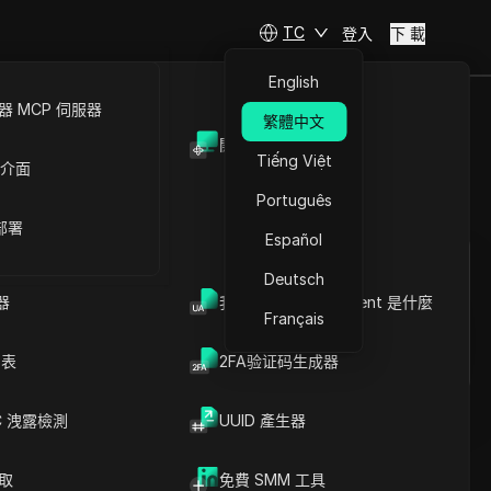
TC
登入
下 載
English
 MCP 伺服器
繁體中文
開放API
逐步指南
Tiếng Việt
 介面
Português
提問
 部署
Español
在ChatGPT中開啟
Copy Link
Deutsch
就此頁面提問
器
我的瀏覽器 User Agent 是什麼
Français
在Claude中開啟
文章內容
就此頁面提問
列表
2FA验证码生成器
為什麼管理多個社群媒體帳
號會快速面臨風險
新增更多社群媒體帳號前的
C 洩露檢測
UUID 產生器
準備工作
如何跨多平台規劃內容與排
爬取
免費 SMM 工具
程