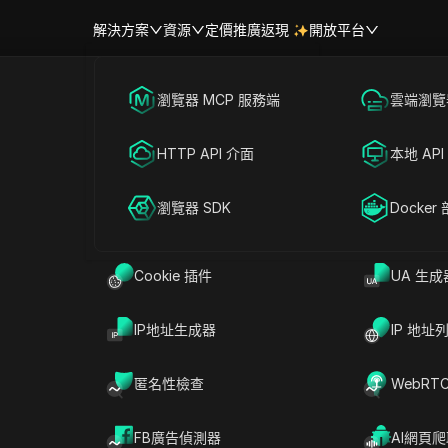
解決方案
資源
定價
推廣返現
開放平台
跨境電商
瀏覽器 MCP 服務端
海外社媒營銷
雲端瀏覽器
幫助中心
帳號共享
且高效管理多個社群媒體帳號：
聯盟營銷
HTTP API 介面
廣告投放
本地 API
RPA 市場（MCP）
擴展市場
網絡爬蟲
瀏覽器 SDK
帳號共享
Docker
讀
分享給
Cookie 插件
UA 生成
都會遇到瓶頸，切換帳號時常會觸發停權或鎖定。
IP地址生成器
IP 地址
入後，就失去了三個Instagram帳號的存取權，
。在Facebook或TikTok這類平台上管理兩個
匿名性檢查
WebRT
雷區一樣步步驚心。真正的問題不只是記密碼或調
維持每個帳號的活動自然，同時不能因為一個錯誤
FB廣告偵測器
AI網頁