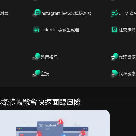
節奏快速的行銷活動，
如何
管理多個社群媒體帳號
檢測器
Instagram 帳號名稱檢測器
UTM 產
Cloak
這類工具，能讓使用者在單一裝置上安全執行
指紋與隔離設定檔，讓每個帳號維持獨立性。這和
LinkedIn 標題生成器
社交媒體
的方式有很大不同，後者經常會留下平台能偵測到
按讚、留言或發文動作又不觸發平台限制，管理多
手。
熱門視訊
代理資源
社群帳號的實務方法，涵蓋安全登入流程、自動化
。本指南專為那些厭倦帳號被標註、浪費數小時手
空投
代理優惠
使用者打造。繼續閱讀，了解團隊與個人行銷人員
群媒體帳號會快速面臨風險