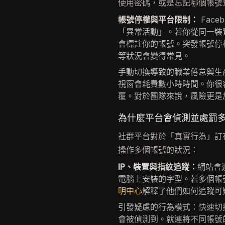
使用密碼，或是忘記哪個帳號
帳號停權與平台限制：
Faceb
「異常活動」。若你從同一裝
會標註你的帳號。突發帳號停
等狀況會變得常見。
手動切換導致的職業倦怠與生
視窗會耗費數小時時間。你很
覆。對於團隊來說，風險更是
為什麼平台會偵測並處罰
社群平台對於「真實行為」訂
操作多個帳號的狀況：
IP、裝置與指紋追蹤：
網站會
電腦上安裝的字型。若多個帳
明中心
解釋了他們如何追蹤可
引發疑慮的行為模式：快速切
會被偵測到。就連將不同帳號的