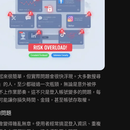
起來很簡單，但實際問題會很快浮現。大多數搜尋
」的人，至少都碰過一次瓶頸，無論是意外被停
不上作業節奏。這不只是登入帳號變多的問題，每
可能讓你損失時間、金錢，甚至帳號存取權。
的問題
會變得雜亂無章。使用者經常搞混登入資訊、重複