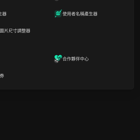
導致帳號受限或停權的常見
錯誤
生器
使用者名稱產生器
團隊如何在不失控的情況下
共用多個帳號存取權
DICloak 如何讓多帳號社群
圖片尺寸調整器
最安全的指紋瀏覽器
媒體管理更安全、更輕鬆
如何監控成效並調整多帳戶
多帳號登錄
無限成員
策略
無程式碼自動化
當擴展營運失去意義：你需
合作夥伴中心
要簡化的徵兆
立即試用
常見問題
結論
券