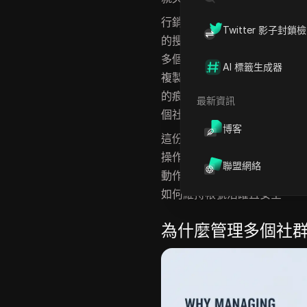
行銷人員與中小企業為了跟上
Twitter 影子封鎖
的搜尋量大幅攀升。現在像
DI
多個帳號，透過獨特的瀏覽器
AI 標籤生成器
複製貼上密碼或使用無痕視窗
的痕跡。如果還想自動化執行
最新資訊
個社群媒體帳號只會變得更棘
博客
這份逐步指南拆解了管理多個
操作，以及如何避開常見陷阱
聯盟網絡
動作業，或是擔心資安問題的
如何維持帳號活躍且安全。
為什麼管理多個社