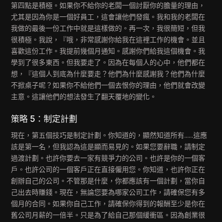
第四點是積極。如果你不給你的老闆一個討厭你的膽量的理由，
尤其是因為你是一個好員工，這會讓他們發瘋。我和我的老闆在
我做的最後一份工作中就是這樣做的。再一次，我很簡短，但我
很積極。我說，『哦，非常感謝你給我在這裡工作的機會。並且
喜歡這份工作。我提前幾個月通知。感謝你們給我這個機會。我
學到了很多東西。但我要走了。因為在每個人的心中，他們都在
想，『這個人到底為什麼要走？他們為什麼感謝我？他們為什麼
不掀桌子呢？如果你不給他們一個去恨你的理由，他們就會改變
主意。這讓他們的想法發生了翻天覆地的變化。
策略 5：制定計劃
現在，第五個技巧是制定計劃。你知道的，顯然知道所有......這應
該是第一名，但我認為這是顯而易見的。如果您要辭職，請制定
過渡計劃。也許你要去一家有競爭力的公司。也許是你的一個客
戶。也許公司的一個客戶正在直接僱用您。你知道，也許你正在
創辦自己的公司。不管那是什麼，你都應該有一個計劃，當你自
己出去時賺錢。現在，無論您要為哪家公司工作，請確保您有多
個月的合同。如果你自己工作，請確保你得到的報酬至少是你在
舊公司月薪的一倍半。只是為了給自己那個緩衝區。因為創業很