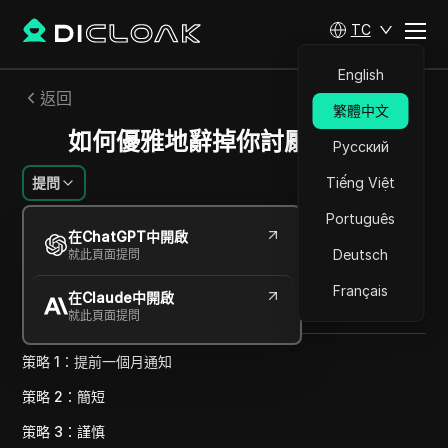
TC
English
返回
繁體中文
如何優雅地辭掉你討厭的工作
Русский
提問
Tiếng Việt
Português
李文婷
在ChatGPT中開啟
2024年9月
2
分鐘 閱讀
Deutsch
就此頁面提問
分享給
Français
在Claude中開啟
Copy Link
就此頁面提問
策略 1：提前一個月通知
策略 2：簡短
策略 3：謹慎