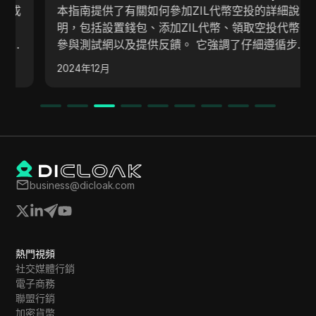
本指南提供了有關如何參加ZIL代幣空投的詳細說
明，包括設置錢包、添加ZIL代幣、領取空投代幣、
參與測試網以及提供反饋。 它強調了仔細遵循步驟
的重要性，以成功接收代幣並參與未來與ZIL和加密
2024年12月
貨幣機會相關的更新。
business@dicloak.com
熱門視頻
社交媒體行銷
電子商務
聯盟行銷
加密貨幣