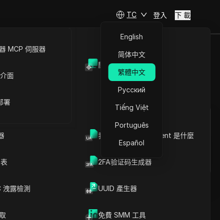
TC
登入
下 載
English
 MCP 伺服器
简体中文
開放API
瀏覽器
繁體中文
 介面
Русский
提問
 部署
Tiếng Việt
在ChatGPT中開啟
Copy Link
Português
就此頁面提問
器
我的瀏覽器 User Agent 是什麼
Español
在Claude中開啟
就此頁面提問
列表
2FA验证码生成器
C 洩露檢測
UUID 產生器
爬取
免費 SMM 工具
文章內容