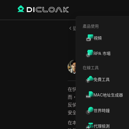
產品使用
返回
視頻
20
RPA 市場
費利佩·莫雷拉
在線工具
2025年9月
5
分鐘 閱讀
免費工具
在快節奏的加密貨幣世界中，
MAC地址生成器
而，隨著空投活動數量的不斷
反偵測瀏覽器發揮作用的地方
世界時鐘
安全管理多個帳戶並參與眾多
在本文中，我們將探討202
代理檢測