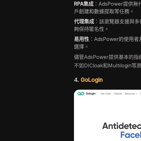
RPA集成
：AdsPower提
戶創建和數據提取等任務。
代理集成
：該瀏覽器支援與多
夠保持匿名性。
易用性
：AdsPower的使
選擇。
儘管AdsPower提供基本
不如DICloak和Multilog
4.
GoLogin