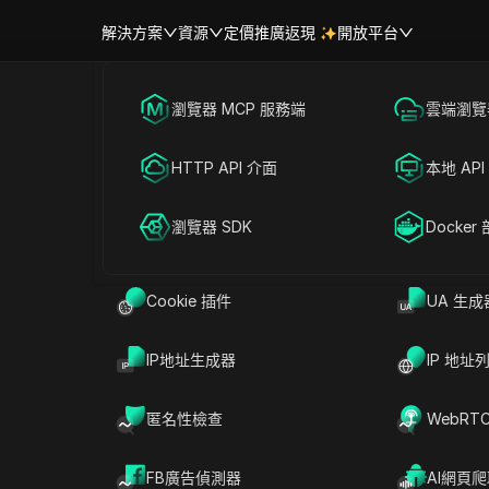
解決方案
資源
定價
推廣返現
開放平台
跨境電商
瀏覽器 MCP 服務端
海外社媒營銷
雲端瀏覽器
幫助中心
帳號共享
25年最佳6款用於空投的反檢測
聯盟營銷
HTTP API 介面
廣告投放
本地 API
RPA 市場（MCP）
擴展市場
網絡爬蟲
瀏覽器 SDK
帳號共享
Docker
分享給
Cookie 插件
UA 生成
空投是新專案分發免費代幣的一種流行方式。 然
IP地址生成器
IP 地址
增加，管理多個帳戶可能會成為一項挑戰。 這正是
。 這些工具允許使用者隱藏其數位身份，使其能夠
匿名性檢查
WebRT
空投活動而不被檢測到。
5年最適合空投的反偵測瀏覽器，重點介紹它們的獨特
FB廣告偵測器
AI網頁