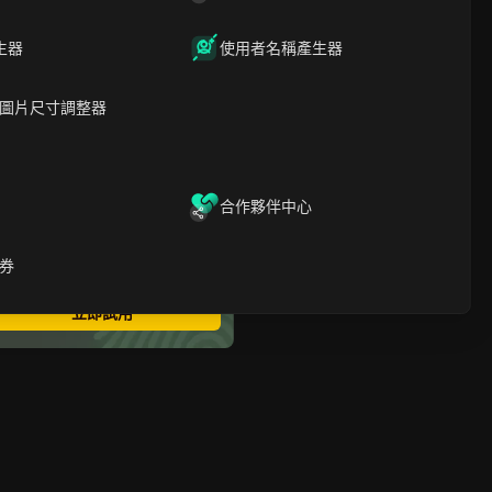
什麼是空投？
為什麼要使用反偵測瀏覽器
生器
使用者名稱產生器
進行空投？
2025年空投參與者應使用的
6款最佳反檢測瀏覽器
圖片尺寸調整器
結論
關於空投反檢測瀏覽器的常
見問題
合作夥伴中心
最安全的指紋瀏覽器
多帳號登錄
券
無限成員
無程式碼自動化
立即試用