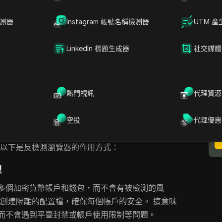
器
如何在競爭中脫穎而出。
檢測器
Instagram 帳號名稱檢測器
UTM 產
程，新專案或公司通過向人們贈送免費代幣或硬幣
LinkedIn 標題生成器
社交媒體
、加入社交媒體管道或
持有特定加密貨幣
。 空投是
勵早期採用者的一種方式。 對於用戶來說，這是獲
與多個空投可能既耗時又需要管理多個帳戶。
熱門視訊
代理資源
測瀏覽器進行空投？
空投
代理優惠
個平台參與時，使用
反檢測瀏覽器
可以説明你管理
 以下是反檢測瀏覽器的作用方式：
理
多個加密貨幣帳戶和錢包，而不會有被檢測的風
動創建隔離的配置檔，確保每個帳戶的安全。 這意味
而不會遇到平臺封禁或帳戶使用限制等問題。