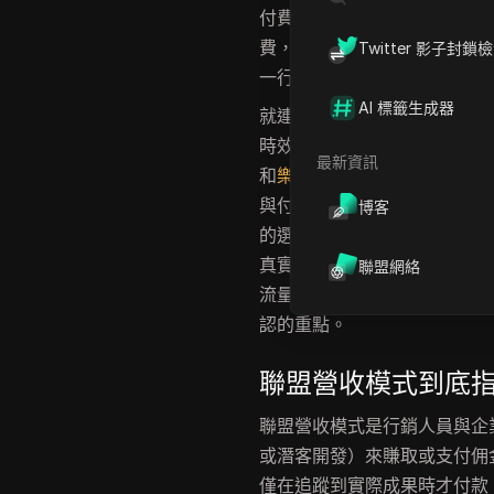
付費CPA、潛在客戶開發付費
費，或是得花數個月等候延遲
Twitter 影子封鎖
一行動報酬率低；有些則會將
AI 標籤生成器
就連像
亞馬遜聯盟（Amazon As
時效與分層給付機制，常讓新
最新資訊
和
樂天廣告（Rakuten Advert
與付款時程都不相同。如果你
博客
的選擇可能會悄悄侵蝕你的獲
真實運算邏輯，並列出多數新
聯盟網絡
流量、給付需求與成長規劃的
認的重點。
聯盟營收模式到底
聯盟營收模式是行銷人員與企
或潛客開發）來賺取或支付佣
僅在追蹤到實際成果時才付款