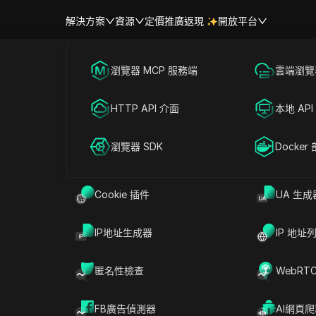
解決方案
資源
定價
推廣返現
開放平台
跨境電商
瀏覽器 MCP 服務端
海外社媒營銷
雲端瀏覽器
幫助中心
帳號共享
獲利模式：定義、運作方式與合
聯盟營銷
HTTP API 介面
廣告投放
本地 API
擇
RPA 市場（MCP）
擴展市場
網絡爬蟲
瀏覽器 SDK
帳號共享
Docker
Cookie 插件
UA 生成
讀
分享給
IP地址生成器
IP 地址
帳戶，每月收益可能從0美元到2,500美元大幅波
異就在於報酬結構與佣金發放速度。這種落差通常
匿名性檢查
WebRT
關鍵在於你選擇的
聯盟收益模式
，以及該模式與流
都輕帶過這點，但選錯模式（點擊付費CPC、行動
FB廣告偵測器
AI網頁