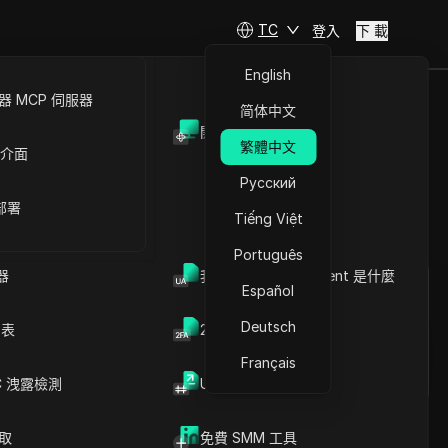
TC
登入
下 載
English
 MCP 伺服器
简体中文
開放API
適策略選
繁體中文
 介面
Русский
 部署
Tiếng Việt
提問
Português
器
我的瀏覽器 User Agent 是什麼
Español
在ChatGPT中開啟
Copy Link
就此頁面提問
Deutsch
列表
2FA验证码生成器
在Claude中開啟
Français
就此頁面提問
C 洩露檢測
UUID 產生器
爬取
免費 SMM 工具