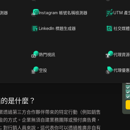
CPL、收益分潤或混合模式）就代表廣告預算浪
的付款。舉例來說，有些聯盟網發款速度快，但單
檢測器
Instagram 帳號名稱檢測器
UTM 產
款項長期凍結，進而壓縮你的現金流。
LinkedIn 標題生成器
社交媒體
sociates）
這類業界大廠，也採用嚴格的Cookie
手聯盟行銷人員措手不及。與此同時，
CJ Affiliate
ising）
這類聯盟平台，各自的費用結構、合約條款
同時執行多個行銷活動、管理多個流量來源，錯誤
熱門視訊
代理資源
利。本指南將拆解每種聯盟營收模式，說明背後的
手會忽略的關鍵風險，協助你更輕鬆選擇符合自身
空投
代理優惠
營運方式。以下是你鎖定下一個行銷活動前必須確
指的是什麼？
業透過第三方合作夥伴帶來的特定行動（例如銷售
金的方式。企業無須自建業務團隊或預付廣告費，
；對行銷人員來說，這代表你可以透過推廣非自有