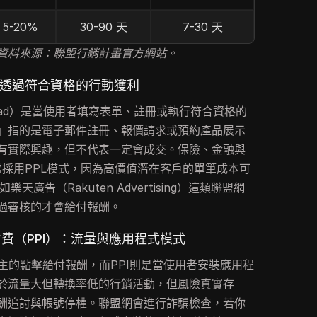
5-20%
30-90 天
7-30 天
資料來源：聯盟行銷計畫官方網站。
：透過符合資格的行動獲利
-lead）是當使用者填寫表單、註冊或執行符合資格的
」指的是電子郵件註冊、報價請求或預約產品展示
有實際興趣，但不代表一定會成交。保險、金融與
常採用PPL模式，因為高價值潛在客戶的單筆成本可
天廣告（Rakuten Advertising）這類聯盟網
過審核的才會給付報酬。
付費（PPI）：流量與應用程式模式
主的點擊給付報酬，而PPI則是當使用者安裝應用程
於流量大但轉換率低的行銷活動，但風險真實存
酬追討與帳號停權。聯盟網會進行詐騙檢查，若你