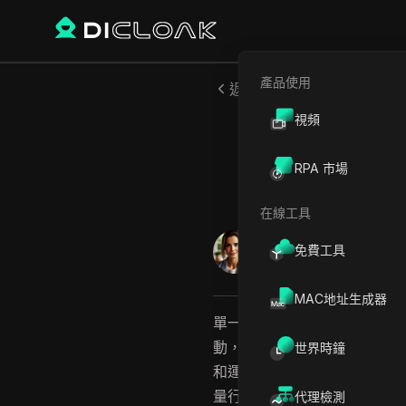
產品使用
返回
視頻
聯盟行銷
RPA 市場
在線工具
Mariana Santos
免費工具
2026年5月
12
分鐘 閱
MAC地址生成器
單一聯盟行銷人員操作五個廣告
動，有時候流量甚至相同，差
世界時鐘
和運氣額外努力無關，真正的
量行為的契合度。大多數指南
代理檢測