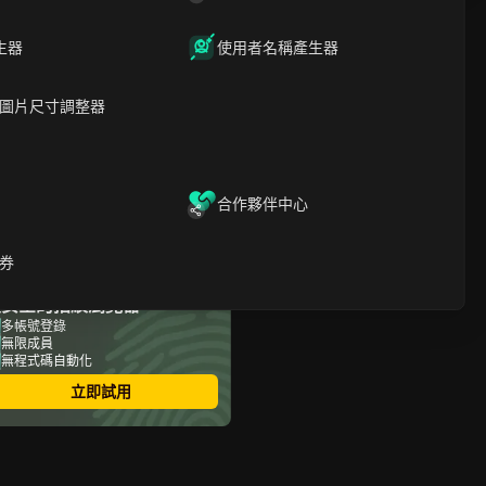
文章內容
生器
使用者名稱產生器
聯盟營收模式到底指的是什
麼？
圖片尺寸調整器
最常見的聯盟行銷收益模式
有哪些？它們如何運作？
選擇聯盟行銷獲利模式前應
檢查哪些事項？
為何許多聯盟行銷者損失收
合作夥伴中心
益：常見錯誤與風險
如何安全且高效地管理多個
聯盟帳戶
券
DICloak這類工具如何提升聯
最安全的指紋瀏覽器
盟行銷獲利模式獲利能力
如何選擇適合您的聯盟營收
多帳號登錄
無限成員
模式
無程式碼自動化
常見問題
立即試用