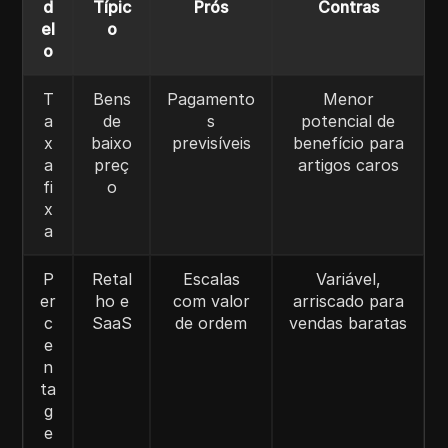
d
Típic
Prós
Contras
el
o
o
T
Bens
Pagamento
Menor
a
de
s
potencial de
x
baixo
previsíveis
benefício para
a
preç
artigos caros
fi
o
x
a
P
Retal
Escalas
Variável,
er
ho e
com valor
arriscado para
c
SaaS
de ordem
vendas baratas
e
n
ta
g
e