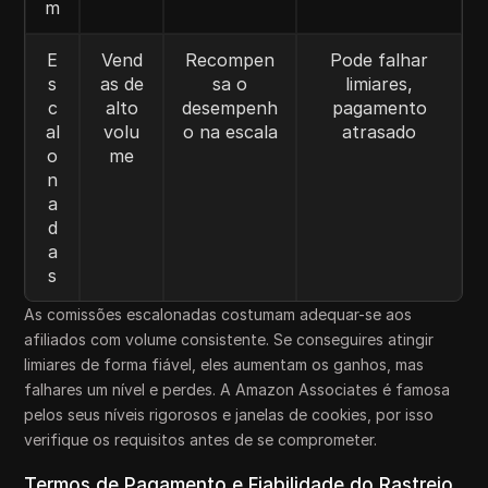
m
E
Vend
Recompen
Pode falhar
s
as de
sa o
limiares,
c
alto
desempenh
pagamento
al
volu
o na escala
atrasado
o
me
n
a
d
a
s
As comissões escalonadas costumam adequar-se aos
afiliados com volume consistente. Se conseguires atingir
limiares de forma fiável, eles aumentam os ganhos, mas
falhares um nível e perdes. A Amazon Associates é famosa
pelos seus níveis rigorosos e janelas de cookies, por isso
verifique os requisitos antes de se comprometer.
Termos de Pagamento e Fiabilidade do Rastreio