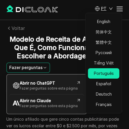
PT
English
Voltar
简体中文
Modelo de Receita de Afiliados: O
繁體中文
Que É, Como Funciona e Como
Русский
Escolher a Abordagem Certa
Tiếng Việt
Fazer perguntas
Português
Mariana Santos
Abrir no ChatGPT
Español
26 mai 2026
7
min de leitura
Fazer perguntas sobre esta página
Compartilhar com
Deutsch
Abrir no Claude
Copy Link
Français
Fazer perguntas sobre esta página
Um único afiliado que gere cinco contas publicitárias pode
ver os lucros oscilar entre $0 e $2.500 por mês, por vezes