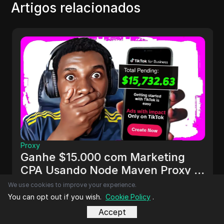
Artigos relacionados
Proxy
Ganhe $15.000 com Marketing
CPA Usando Node Maven Proxy +
Anúncios Pagos no Tiktok
Este artigo explora como ganhar $15.000 com
We use cookies to improve your experience.
marketing CPA utilizando Node Maven Proxy e
You can opt out if you wish.
Cookie Policy
.
anúncios pagos no TikTok. Aborda desde a
Accept
configuração da conta Node Maven, criação de