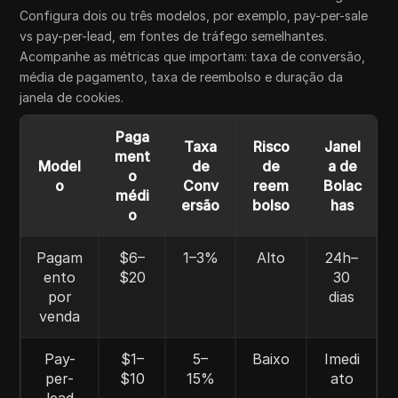
Configura dois ou três modelos, por exemplo, pay-per-sale
vs pay-per-lead, em fontes de tráfego semelhantes.
Acompanhe as métricas que importam: taxa de conversão,
média de pagamento, taxa de reembolso e duração da
janela de cookies.
Paga
Taxa
Risco
Janel
ment
Model
de
de
a de
o
o
Conv
reem
Bolac
médi
ersão
bolso
has
o
Pagam
$6–
1–3%
Alto
24h–
ento
$20
30
por
dias
venda
Pay-
$1–
5–
Baixo
Imedi
per-
$10
15%
ato
lead