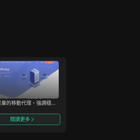
KeyProxy
IPWO
Proxy 提供高級企業級移動
IPWO 提供全球住宅代理I
，旨在滿足尋求可靠高性能
務，是全球領先的代理服務
方案的企業和個人需求。自
商，通過真實用戶設備提供I
7年成立以來，我們專注於提
址，幫助用戶實現更安全、
質量的移動代理，強調穩定
名的上網。其高質量的IP資
全性和速度。KeyProxy
應各種在線需求，幫助用戶
於提供最先進的移動代理技
繞過區域限制，特別是在大
閱讀更多
閱讀更多
幫助您輕鬆實現目標。
收集和市場研究中。