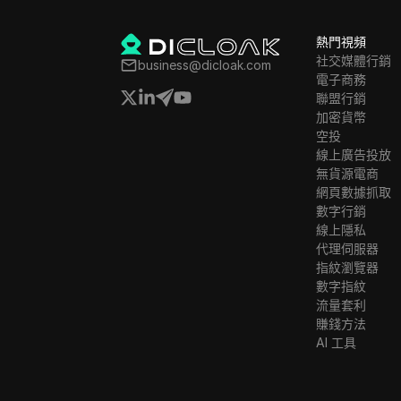
熱門視頻
社交媒體行銷
business@dicloak.com
電子商務
聯盟行銷
加密貨幣
空投
線上廣告投放
無貨源電商
網頁數據抓取
數字行銷
線上隱私
代理伺服器
指紋瀏覽器
數字指紋
流量套利
賺錢方法
AI 工具