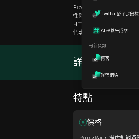
ProxyRack 提供多樣
Twitter 影子封鎖
性能而聞名，確保適用於
HTTP、HTTPS、SOC
AI 標籤生成器
們專業的客戶支援和合乎
最新資訊
博客
詳情
聯盟網絡
特點
價格
ProxyRack 提供針