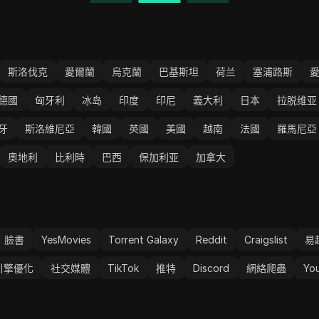
斯洛伐克
愛爾蘭
烏克蘭
巴基斯坦
荷兰
塞浦路斯
德國
匈牙利
冰岛
印度
印尼
義大利
日本
拉脱维亚
牙
斯洛維尼亞
韓國
英國
美國
越南
法國
羅馬尼亞
奧地利
比利時
巴西
保加利亚
加拿大
臉書
YesMovies
Torrent Galaxy
Reddit
Craigslist
易
引擎優化
社交媒體
TikTok
推特
Discord
網絡爬蟲
Yo