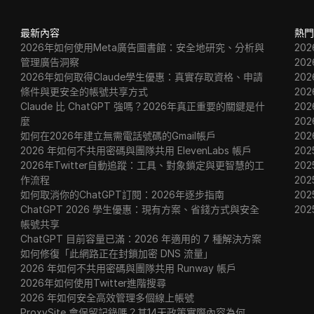
最新內容
熱門
2026年如何使用Meta廣告圖書館：安全地研究、分析與
20
管理廣告洞察
20
2026年如何取得Claude學生優惠：真實存取資格、申請
20
條件與更安全的帳號共享方式
20
Claude 比 ChatGPT 強嗎？2026年真正重要的關鍵是什
20
麼
20
如何在2026年建立無需電話號碼的Gmail帳戶
20
2026 年如何不共用密碼與團隊共用 ElevenLabs 帳戶
202
2026年Twitter自動追蹤：工具、對象鎖定與更智慧的工
202
作流程
202
如何取消你的ChatGPT訂閱：2026年逐步指南
20
ChatGPT 2026 學生優惠：現有方案、省錢方式與安全
20
帳號共享
ChatGPT 目前容量已滿：2026 年適用的 7 種解決方案
如何修復「此網路正在封鎖加密 DNS 流量」
2026 年如何不共用密碼與團隊共用 Runway 帳戶
2026年如何使用Twitter進階搜尋
2026 年如何安全高效管理多個線上帳號
ProxySite 會保留記錄嗎？其14天政策實際內容為何