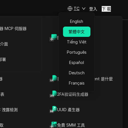
TC
登入
下 載
English
 MCP 伺服器
繁體中文
開放API
Tiếng Việt
 介面
Português
 部署
Español
Deutsch
器
我的瀏覽器 User Agent 是什麼
Français
列表
2FA验证码生成器
C 洩露檢測
UUID 產生器
爬取
免費 SMM 工具