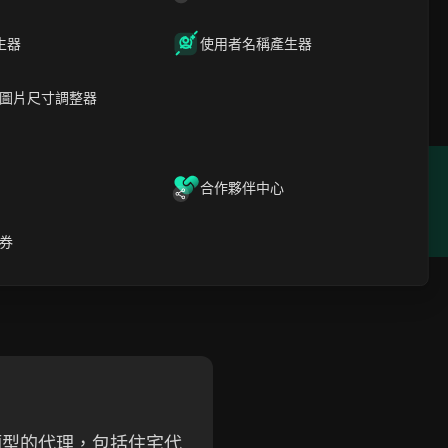
 以其廣泛的 IP 池和強大的
生器
使用者名稱產生器
可靠連接。該服務支援
並能與多種工具無縫整合。他
圖片尺寸調整器
合作夥伴中心
位置
成立年份
 Kong
2014
券
各種類型的代理，包括住宅代