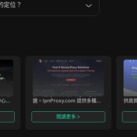
的定位？
IpnProxy
迎的服
IpnProxy.com 在提供安全高效
Key
的歷
的網路抓取、數據收集和匿名瀏
代理
高品質
覽服務方面，憑藉其出色的穩定
解決
50多
性，成為企業和個人用戶的首
201
中心、
選。IpnProxy.com 提供多種功
供高
能，滿足各種需求，是值得您關
性、安
注的頂級代理服務商。
致力
閱讀更多
術，