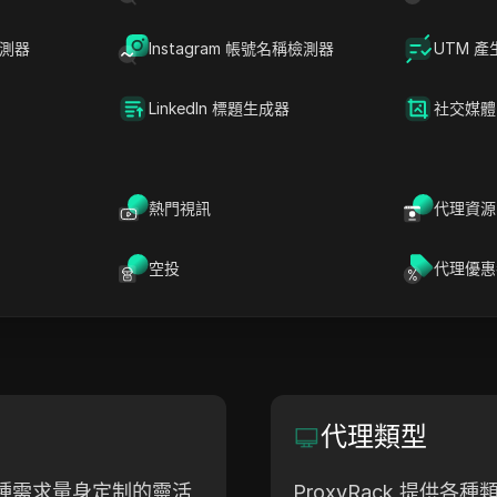
化的代理服務，包括住宅、移動和數據中心代理。ProxyRack
檢測器
Instagram 帳號名稱檢測器
UTM 產
網路抓取、社交媒體管理及訪問受地理限制內容的高速、
KS4、SOCKS5 和 UDP 協定，提供靈活的定價計劃，
LinkedIn 標題生成器
社交媒體
道德的採購實踐，使其成為企業和個人的首選。
熱門視訊
代理資源
網站
總部
proxyrack.com
Hong
空投
代理優惠
代理類型
對各種需求量身定制的靈活
ProxyRack 提供