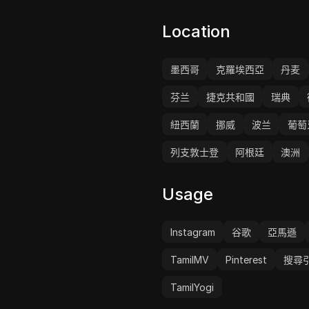
Location
墨西哥
克羅埃西亞
丹麦
芬兰
捷克共和國
瑞典
紐西蘭
挪威
波兰
葡萄
列支敦士登
阿根廷
澳洲
Usage
Instagram
谷歌
亞馬遜
TamilMV
Pinterest
搜尋
TamilYogi