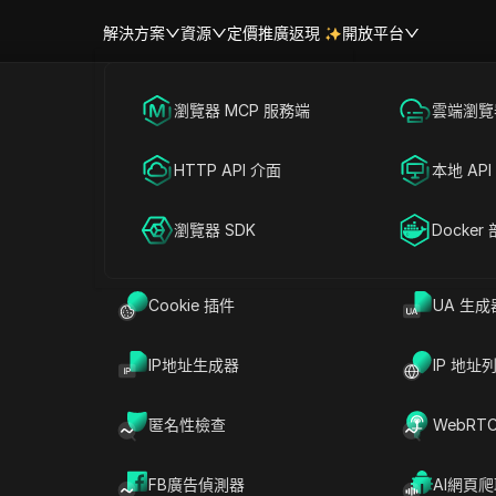
解決方案
資源
定價
推廣返現
開放平台
跨境電商
瀏覽器 MCP 服務端
海外社媒營銷
雲端瀏覽器
幫助中心
帳號共享
聯盟營銷
HTTP API 介面
廣告投放
本地 API
提問
RPA 市場（MCP）
擴展市場
網絡爬蟲
瀏覽器 SDK
帳號共享
Docker
滿足您的所有需求
在ChatGPT中開啟
就此頁面提問
Cookie 插件
UA 生成
在Claude中開啟
就此頁面提問
IP地址生成器
IP 地址
匿名性檢查
WebRT
k？
FB廣告偵測器
AI網頁