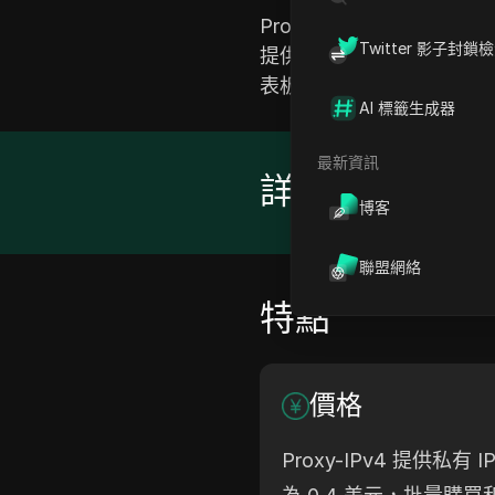
Proxy-IPv4 部署
Twitter 影子封鎖
提供全球範圍內不受限制的瀏
表板和友好的 API 簡
AI 標籤生成器
最新資訊
詳情
博客
聯盟網絡
特點
價格
Proxy-IPv4 提供私有 