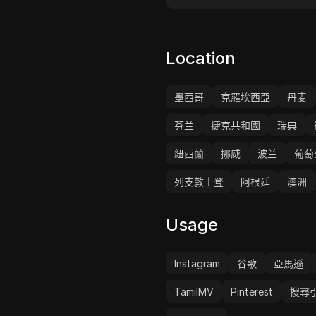
整合，確保在各種使用場景
效且不可檢測的在線活動。
Location
墨西哥
克羅埃西亞
丹麦
芬兰
捷克共和國
瑞典
紐西蘭
挪威
波兰
葡萄
列支敦士登
阿根廷
澳洲
Usage
Instagram
谷歌
亞馬遜
TamilMV
Pinterest
搜尋