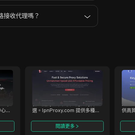
路接收代理嗎？
IpnProxy
迎的服
IpnProxy.com 在提供安全高效
Key
的歷
的網路抓取、數據收集和匿名瀏
代理
高品質
覽服務方面，憑藉其出色的穩定
解決
50多
性，成為企業和個人用戶的首
201
中心、
選。IpnProxy.com 提供多種功
供高
能，滿足各種需求，是值得您關
性、安
注的頂級代理服務商。
致力
閱讀更多
術，