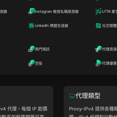
精英私有 IPv4 代理，確保安全快速的網路訪問。非常適合社
檢測器
Instagram 帳號名稱檢測器
UTM 產
覽。Proxy-IPv4 的 99% 正常運行時間和高速連
化了代理管理，滿足了精通技術的用戶和企業的需求。
LinkedIn 標題生成器
社交媒體
網站
總部
熱門視訊
代理資源
proxy-ipv4.com
N/A
空投
代理優惠
代理類型
IPv4 代理，每個 IP 起價
Proxy-IPv4 提供各