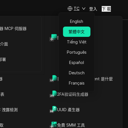
TC
登入
下 載
English
 MCP 伺服器
繁體中文
開放API
Tiếng Việt
 介面
Português
 部署
Español
Deutsch
器
我的瀏覽器 User Agent 是什麼
Français
列表
2FA验证码生成器
C 洩露檢測
UUID 產生器
爬取
免費 SMM 工具