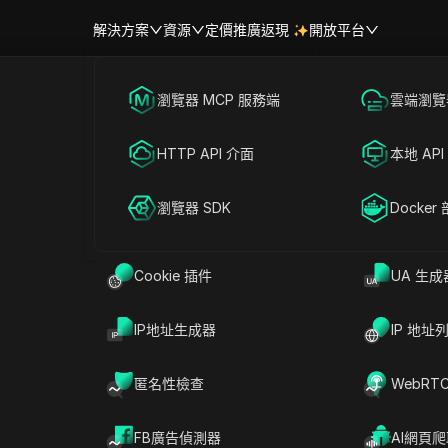
解決方案
資源
定價
推廣返現
開放平台
跨境電商
瀏覽器 MCP 服務端
海外社媒營銷
雲端瀏覽器
幫助中心
帳號共享
聯盟營銷
HTTP API 介面
廣告投放
本地 API
提問
RPA 市場（MCP）
擴展市場
網絡爬蟲
瀏覽器 SDK
帳號共享
Docker
解決方案
在ChatGPT中開啟
就此頁面提問
Cookie 插件
UA 生成
在Claude中開啟
就此頁面提問
IP地址生成器
IP 地址
匿名性檢查
WebRT
Pv4 ？
FB廣告偵測器
AI網頁