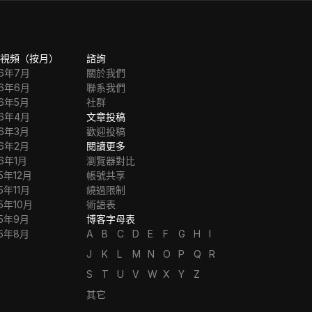
視頻（按月）
諮詢
26年7月
關於我們
26年6月
聯系我們
26年5月
社群
26年4月
文章投稿
26年3月
歡迎投稿
26年2月
閱讀更多
26年1月
瀏覽器對比
5年12月
帳號共享
5年11月
繞過限制
5年10月
術語表
25年9月
博客字母表
25年8月
A
B
C
D
E
F
G
H
I
J
K
L
M
N
O
P
Q
R
S
T
U
V
W
X
Y
Z
其它