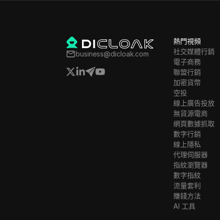
熱門視頻
社交媒體行銷
business@dicloak.com
電子商務
聯盟行銷
加密貨幣
空投
線上廣告投放
無貨源電商
網頁數據抓取
數字行銷
線上隱私
代理伺服器
指紋瀏覽器
數字指紋
流量套利
賺錢方法
AI 工具