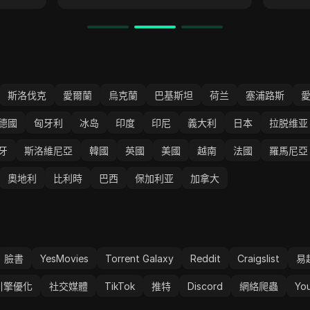
斯洛伐克
愛爾蘭
烏克蘭
巴基斯坦
荷兰
塞浦路斯
德國
匈牙利
冰岛
印度
印尼
義大利
日本
拉脱维亚
牙
斯洛維尼亞
韓國
英國
美國
越南
法國
羅馬尼亞
奧地利
比利時
巴西
保加利亚
加拿大
臉書
YesMovies
Torrent Galaxy
Reddit
Craigslist
易
引擎優化
社交媒體
TikTok
推特
Discord
網絡爬蟲
Yo