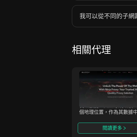
我可以從不同的子網
相關代理
Massive
NinjaProxy
ive Computing Inc. 提供
NinjaProxy 是一家受歡
且合法來源的住宅代理網
務提供商，已有超過10年
提供全球IP覆蓋、精確的地
史，為匿名訪問網絡提供
位和無與倫比的可靠性。以
代理服務。其全球網絡覆蓋
的性能和合規性為核心，
個地理位置，作為其數據
ssive助力企業提升匿名性、
住宅和移動代理的支撐。
業務並安全地訪問關鍵數
閱讀更多
閱讀更多
我們的代理與反檢測瀏覽器