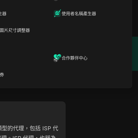
交媒體行銷、投注和網路爬蟲，
生器
使用者名稱產生器
接保證了可靠的性能。其個人儀
圖片尺寸調整器
位置
成立年份
合作夥伴中心
2018
券
種類型的代理，包括 ISP 代