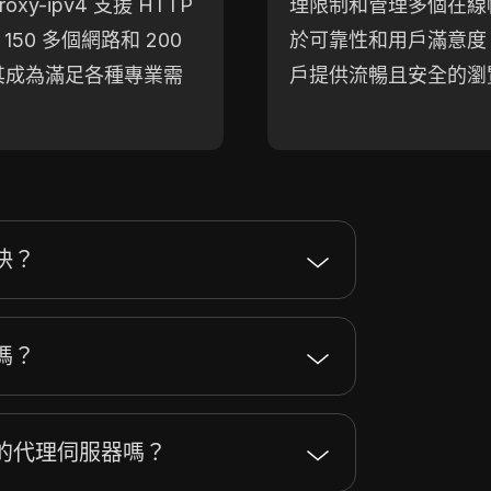
y-ipv4 支援 HTTP
理限制和管理多個在線帳戶。
150 多個網路和 200
於可靠性和用戶滿意度
其成為滿足各種專業需
戶提供流暢且安全的瀏
快？
嗎？
的代理伺服器嗎？