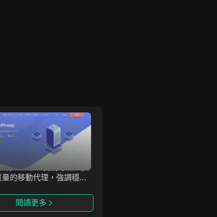
KeyProxy
IPWO
Proxy 提供高級企業級移動
IPWO 提供全球住宅代理I
，旨在滿足尋求可靠高性能
務，是全球領先的代理服務
方案的企業和個人需求。自
商，通過真實用戶設備提供I
7年成立以來，我們專注於提
址，幫助用戶實現更安全、
質量的移動代理，強調穩定
名的上網。其高質量的IP資
全性和速度。KeyProxy
應各種在線需求，幫助用戶
於提供最先進的移動代理技
繞過區域限制，特別是在大
閱讀更多
閱讀更多
幫助您輕鬆實現目標。
收集和市場研究中。