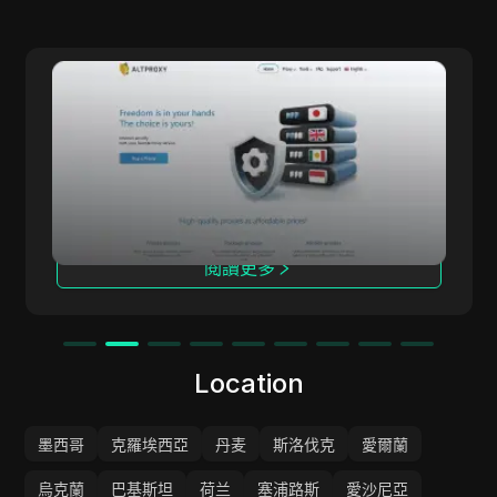
AltProxy
ALTPROXY 提供適用於各種規模企業的代理解決
方案，服務覆蓋超過100個國家，擁有2100萬個IP
地址。我們專注於提供私有（數據中心）和移動代
理，已經運營自2015年。
閱讀更多
Location
墨西哥
克羅埃西亞
丹麦
斯洛伐克
愛爾蘭
烏克蘭
巴基斯坦
荷兰
塞浦路斯
愛沙尼亞