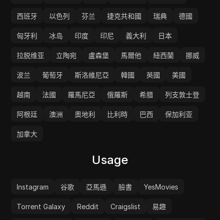
西班牙
以色列
芬兰
捷克共和國
瑞典
德國
匈牙利
冰岛
印度
印尼
義大利
日本
拉脱维亚
立陶宛
盧森堡
馬爾他
紐西蘭
挪威
波兰
葡萄牙
斯洛維尼亞
韓國
英國
美國
越南
法國
羅馬尼亞
俄羅斯
希腊
列支敦士登
阿根廷
澳洲
奧地利
比利時
巴西
保加利亚
加拿大
Usage
Instagram
谷歌
亞馬遜
臉書
YesMovies
Torrent Galaxy
Reddit
Craigslist
易趣