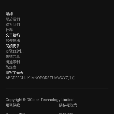
諮詢
關於我們
聯系我們
社群
文章投稿
歡迎投稿
閱讀更多
瀏覽器對比
帳號共享
繞過限制
術語表
博客字母表
A
B
C
D
E
F
G
H
I
J
K
L
M
N
O
P
Q
R
S
T
U
V
W
X
Y
Z
其它
Copyright© DICloak Technology Limited
服務條款
隱私權政策