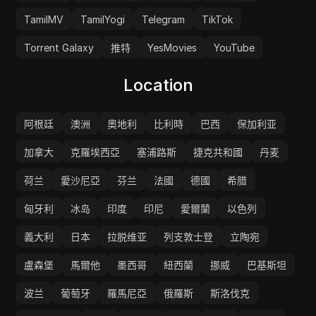
TamilMV
TamilYogi
Telegram
TikTok
Torrent Galaxy
推特
YesMovies
YouTube
Location
阿根廷
澳洲
奧地利
比利時
巴西
保加利亚
加拿大
克羅埃西亞
塞浦路斯
捷克共和國
丹麦
荷兰
愛沙尼亞
芬兰
法國
德國
希腊
匈牙利
冰岛
印度
印尼
愛爾蘭
以色列
義大利
日本
拉脱维亚
列支敦士登
立陶宛
盧森堡
馬爾他
墨西哥
紐西蘭
挪威
巴基斯坦
波兰
葡萄牙
羅馬尼亞
俄羅斯
斯洛伐克