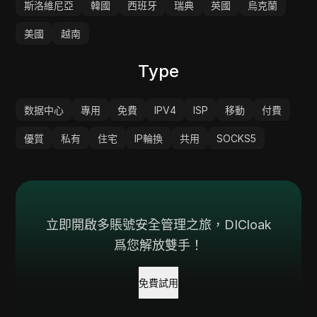
斯洛維尼亞
韓國
西班牙
瑞典
英國
烏克蘭
美國
越南
Type
数据中心
專用
免費
IPV4
ISP
移動
付費
優質
私有
住宅
IP輪換
共用
SOCKS5
立即開啟多賬號安全管理之旅，DICloak
爲您解放雙手！
免費試用