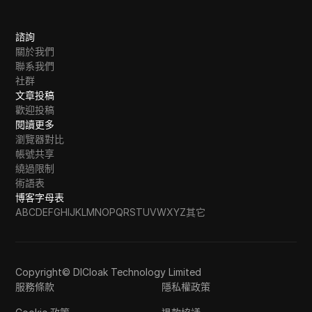
諮詢
關於我們
聯系我們
社群
文章投稿
歡迎投稿
閱讀更多
瀏覽器對比
帳號共享
繞過限制
術語表
博客字母表
A
B
C
D
E
F
G
H
I
J
K
L
M
N
O
P
Q
R
S
T
U
V
W
X
Y
Z
其它
Copyright© DICloak Technology Limited
服務條款
隱私權政策