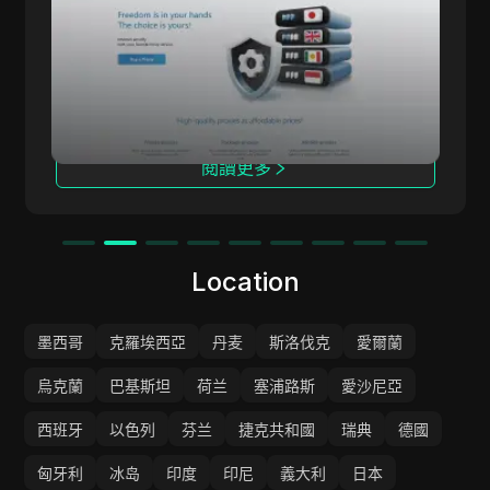
ALTPROXY 提供適用於各種規模企業的代理解決
方案，服務覆蓋超過100個國家，擁有2100萬個IP
地址。我們專注於提供私有（數據中心）和移動代
理，已經運營自2015年。
閱讀更多
Location
墨西哥
克羅埃西亞
丹麦
斯洛伐克
愛爾蘭
烏克蘭
巴基斯坦
荷兰
塞浦路斯
愛沙尼亞
西班牙
以色列
芬兰
捷克共和國
瑞典
德國
匈牙利
冰岛
印度
印尼
義大利
日本