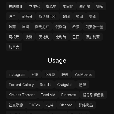
拉脱维亚
立陶宛
盧森堡
馬爾他
紐西蘭
挪威
波兰
葡萄牙
斯洛維尼亞
韓國
英國
美國
越南
法國
羅馬尼亞
俄羅斯
希腊
列支敦士登
阿根廷
澳洲
奧地利
比利時
巴西
保加利亚
加拿大
Usage
Instagram
谷歌
亞馬遜
臉書
YesMovies
Torrent Galaxy
Reddit
Craigslist
易趣
Kickass Torrent
TamilMV
Pinterest
搜尋引擎優化
社交媒體
TikTok
推特
Discord
網絡爬蟲