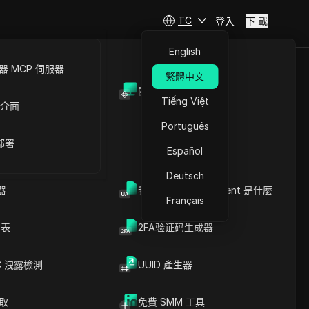
TC
登入
下 載
English
 MCP 伺服器
繁體中文
開放API
Tiếng Việt
 介面
Português
 部署
Español
Deutsch
器
我的瀏覽器 User Agent 是什麼
Français
列表
2FA验证码生成器
C 洩露檢測
UUID 產生器
爬取
免費 SMM 工具