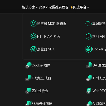
解決方案
資源
定價
推廣返現
開放平台
跨境電商
瀏覽器 MCP 服務端
海外社媒營銷
雲端瀏覽器
幫助中心
帳號共享
聯盟營銷
HTTP API 介面
廣告投放
本地 API
RPA 市場（MCP）
擴展市場
提問
網絡爬蟲
瀏覽器 SDK
帳號共享
Docker
鎖網絡。
在ChatGPT中開啟
Cookie 插件
UA 生成
就此頁面提問
在Claude中開啟
IP地址生成器
IP 地址
就此頁面提問
匿名性檢查
WebRT
FB廣告偵測器
AI網頁