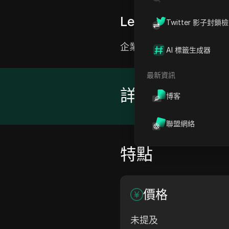
Leastslow是什麼
Twitter 影子封鎖
企業級代理網絡，擁有超過8
AI 標籤生成器
最新資訊
詳情
博客
聯盟網絡
特點
價格
未提及