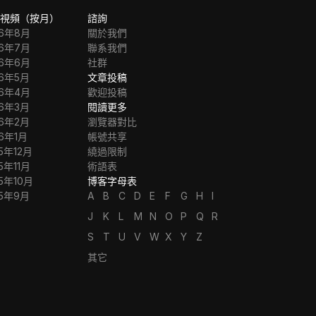
視頻（按月）
諮詢
26年8月
關於我們
26年7月
聯系我們
26年6月
社群
26年5月
文章投稿
26年4月
歡迎投稿
26年3月
閱讀更多
26年2月
瀏覽器對比
26年1月
帳號共享
5年12月
繞過限制
5年11月
術語表
5年10月
博客字母表
25年9月
A
B
C
D
E
F
G
H
I
J
K
L
M
N
O
P
Q
R
S
T
U
V
W
X
Y
Z
其它