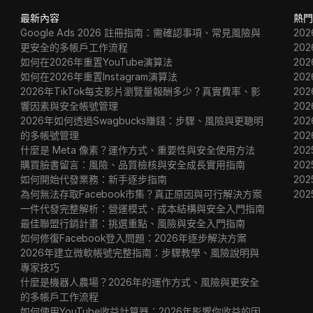
最新內容
熱門
Google Ads 2026 註冊指南：需確認事項、常見風險與
20
更安全的多帳戶工作流程
20
如何在2026年重置YouTube演算法
20
如何在2026年重置Instagram演算法
20
2026年TikTok每支影片瀏覽量報酬多少？真實費率、影
20
響因素與安全帳號管理
20
2026年如何透過Swagbucks賺錢：步驟、風險與更聰明
20
的多帳號管理
20
什麼是 Meta 像素？運作方式、重要性與安全使用方法
202
購買臉書留言：風險、品質檢核與安全成長實用指南
202
如何開始代發業務：新手逐步指南
202
為何無法存取Facebook市集？真正原因與可行解決方案
20
一件代發完整解析：營運模式、成本結構與安全入門指南
最佳聯盟行銷計畫：挑選重點、風險與安全入門指南
如何修復Facebook登入問題：2026年逐步解決方案
2026年建立微軟帳號完整指南：步驟教學、風險說明與
專家技巧
什麼是機器人農場？2026年的運作方式、風險與更安全
的多帳戶工作流程
如何使用YouTube收益計算器：2026年影響你收益的因