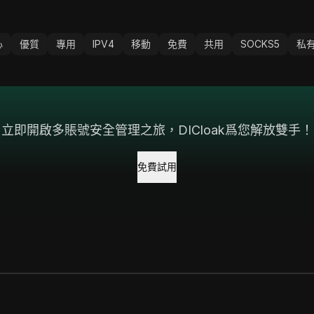
心
優質
專用
IPV4
移動
免費
共用
SOCKS5
私
立即開啟多賬號安全管理之旅，DICloak爲您解放雙手！
免費試用