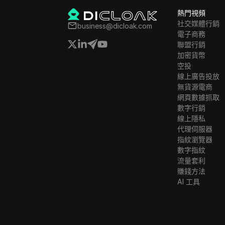
熱門視頻
社交媒體行銷
business@dicloak.com
電子商務
聯盟行銷
加密貨幣
空投
線上廣告投放
無貨源電商
網頁數據抓取
數字行銷
線上隱私
代理伺服器
指紋瀏覽器
數字指紋
流量套利
賺錢方法
AI 工具