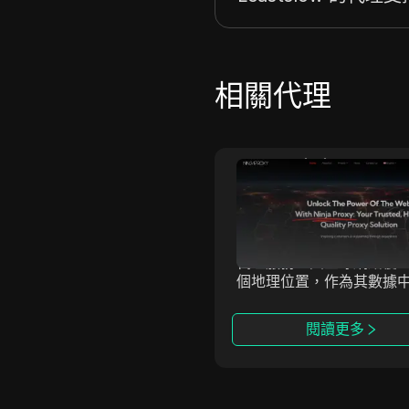
相關代理
Massive
NinjaProxy
ive Computing Inc. 提供
NinjaProxy 是一家受歡
且合法來源的住宅代理網
務提供商，已有超過10年
提供全球IP覆蓋、精確的地
史，為匿名訪問網絡提供
位和無與倫比的可靠性。以
代理服務。其全球網絡覆蓋
的性能和合規性為核心，
個地理位置，作為其數據
ssive助力企業提升匿名性、
住宅和移動代理的支撐。
業務並安全地訪問關鍵數
閱讀更多
閱讀更多
我們的代理與反檢測瀏覽器
整合，確保在各種使用場景
效且不可檢測的在線活動。