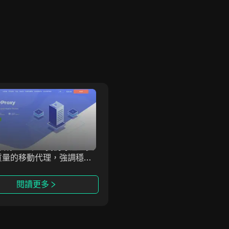
KeyProxy
IPWO
Proxy 提供高級企業級移動
IPWO 提供全球住宅代理I
，旨在滿足尋求可靠高性能
務，是全球領先的代理服務
方案的企業和個人需求。自
商，通過真實用戶設備提供I
7年成立以來，我們專注於提
址，幫助用戶實現更安全、
質量的移動代理，強調穩定
名的上網。其高質量的IP資
全性和速度。KeyProxy
應各種在線需求，幫助用戶
於提供最先進的移動代理技
繞過區域限制，特別是在大
閱讀更多
閱讀更多
幫助您輕鬆實現目標。
收集和市場研究中。