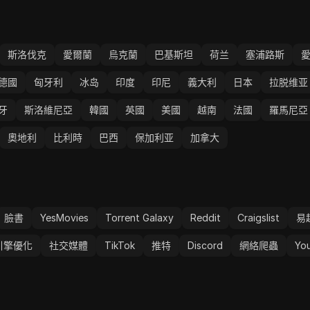
斯洛伐克
愛爾蘭
烏克蘭
巴基斯坦
荷兰
塞浦路斯
德國
匈牙利
冰岛
印度
印尼
義大利
日本
拉脱维亚
牙
斯洛維尼亞
韓國
英國
美國
越南
法國
羅馬尼亞
奧地利
比利時
巴西
保加利亚
加拿大
臉書
YesMovies
Torrent Galaxy
Reddit
Craigslist
易
引擎優化
社交媒體
TikTok
推特
Discord
網絡爬蟲
Yo