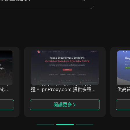
IpnProxy
迎的服
IpnProxy.com 在提供安全高效
Key
的歷
的網路抓取、數據收集和匿名瀏
代理
高品質
覽服務方面，憑藉其出色的穩定
解決
50多
性，成為企業和個人用戶的首
201
中心、
選。IpnProxy.com 提供多種功
供高
能，滿足各種需求，是值得您關
性、安
注的頂級代理服務商。
致力
閱讀更多
術，