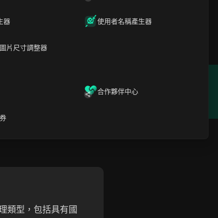
生器
使用者名稱產生器
模式。
圖片尺寸調整器
位置
成立年份
合作夥伴中心
N/A
券
多種代理類型，包括具有國