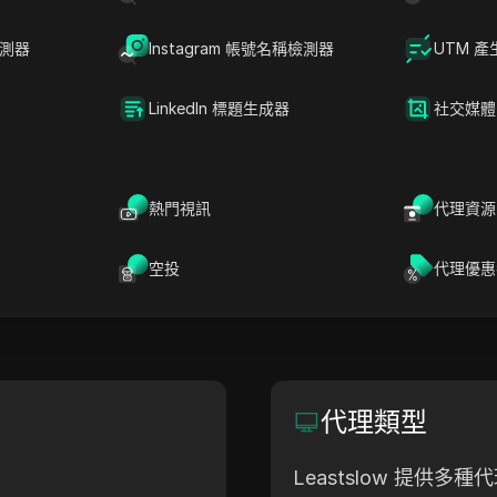
？
檢測器
Instagram 帳號名稱檢測器
UTM 產
000萬個住宅IP，旋轉和靜態ISP代理以及創新的定價
LinkedIn 標題生成器
社交媒體
網站
總部
熱門視訊
代理資源
leastslow.com
N/A
空投
代理優惠
代理類型
Leastslow 提供