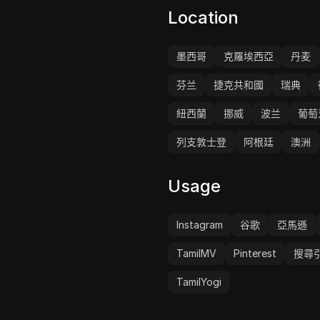
Location
墨西哥
克羅埃西亞
丹麦
芬兰
捷克共和國
瑞典
紐西蘭
挪威
波兰
葡萄
列支敦士登
阿根廷
澳洲
Usage
Instagram
谷歌
亞馬遜
TamilMV
Pinterest
搜尋
TamilYogi