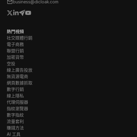
business@dicloak.com
熱門視頻
社交媒體行銷
電子商務
聯盟行銷
加密貨幣
空投
線上廣告投放
無貨源電商
網頁數據抓取
數字行銷
線上隱私
代理伺服器
指紋瀏覽器
數字指紋
流量套利
賺錢方法
AI 工具