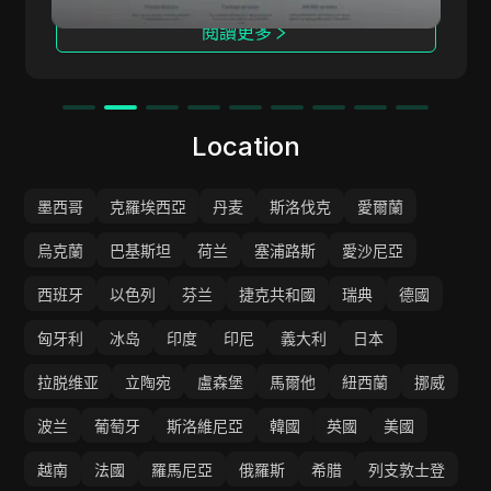
閱讀更多
Location
墨西哥
克羅埃西亞
丹麦
斯洛伐克
愛爾蘭
烏克蘭
巴基斯坦
荷兰
塞浦路斯
愛沙尼亞
西班牙
以色列
芬兰
捷克共和國
瑞典
德國
匈牙利
冰岛
印度
印尼
義大利
日本
拉脱维亚
立陶宛
盧森堡
馬爾他
紐西蘭
挪威
波兰
葡萄牙
斯洛維尼亞
韓國
英國
美國
越南
法國
羅馬尼亞
俄羅斯
希腊
列支敦士登