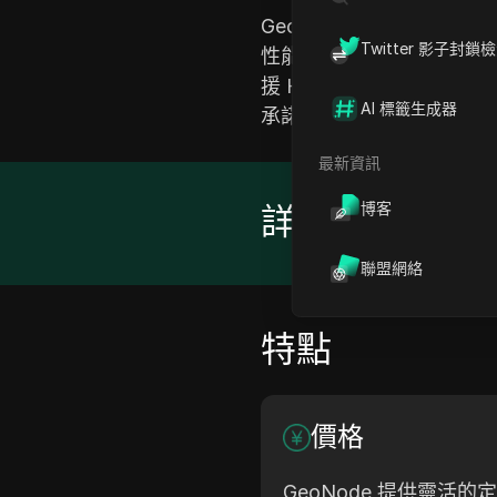
GeoNode 提供多種代理
Twitter 影子封鎖
性能而聞名，確保高速且
援 HTTP、HTTPS 
AI 標籤生成器
承諾以及專業的客戶支持
最新資訊
博客
詳情
聯盟網絡
特點
價格
GeoNode 提供靈活