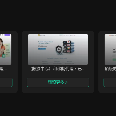
AltProxy
代理IP
ALTPROXY 提供適用於各種規
Mass
五大核
模企業的代理解決方案，服務覆
強大
靜態住
蓋超過100個國家，擁有2100萬
絡，
、長期
個IP地址。我們專注於提供私有
理定
代理。
（數據中心）和移動代理，已經
頂級
個國家
運營自2015年。
Mas
000
擴展
閱讀更多
95%
據。
限制並
無縫
適合跨
下有
抓取和
卓越的
客戶支