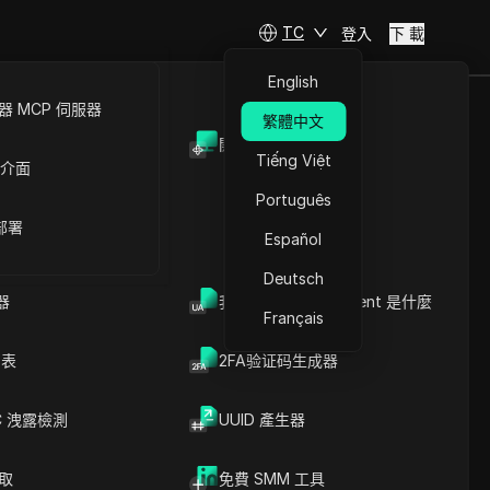
TC
登入
下 載
English
 MCP 伺服器
繁體中文
開放API
Tiếng Việt
 介面
Português
 部署
Español
Deutsch
器
我的瀏覽器 User Agent 是什麼
Français
列表
2FA验证码生成器
C 洩露檢測
UUID 產生器
爬取
免費 SMM 工具