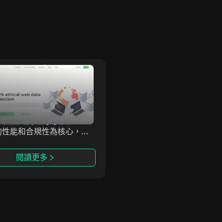
Massive
NinjaProxy
ive Computing Inc. 提供
NinjaProxy 是一家受歡迎
且合法來源的住宅代理網
務提供商，已有超過10年的
提供全球IP覆蓋、精確的地
史，為匿名訪問網絡提供高
位和無與倫比的可靠性。以
代理服務。其全球網絡覆蓋
的性能和合規性為核心，
個地理位置，作為其數據中
sive助力企業提升匿名性、
住宅和移動代理的支撐。
業務並安全地訪問關鍵數
閱讀更多
閱讀更多
我們的代理與反檢測瀏覽器
整合，確保在各種使用場景
效且不可檢測的在線活動。