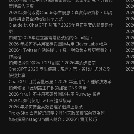
管理廣告洞察
20
2026年如何取得Claude學生優惠：真實存取資格、申請
20
條件與更安全的帳號共享方式
20
Claude 比 ChatGPT 強嗎？2026年真正重要的關鍵是什
20
麼
20
如何在2026年建立無需電話號碼的Gmail帳戶
20
2026 年如何不共用密碼與團隊共用 ElevenLabs 帳戶
202
2026年Twitter自動追蹤：工具、對象鎖定與更智慧的工
202
作流程
202
如何取消你的ChatGPT訂閱：2026年逐步指南
20
ChatGPT 2026 學生優惠：現有方案、省錢方式與安全
20
帳號共享
ChatGPT 目前容量已滿：2026 年適用的 7 種解決方案
如何修復「此網路正在封鎖加密 DNS 流量」
2026 年如何不共用密碼與團隊共用 Runway 帳戶
2026年如何使用Twitter進階搜尋
2026 年如何安全高效管理多個線上帳號
ProxySite 會保留記錄嗎？其14天政策實際內容為何
如何撰寫Instagram個人簡介：2026年實用技巧