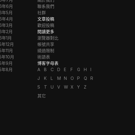
26年6月
聯系我們
26年5月
社群
26年4月
文章投稿
26年3月
歡迎投稿
26年2月
閱讀更多
26年1月
瀏覽器對比
5年12月
帳號共享
5年11月
繞過限制
5年10月
術語表
25年9月
博客字母表
25年8月
A
B
C
D
E
F
G
H
I
J
K
L
M
N
O
P
Q
R
S
T
U
V
W
X
Y
Z
其它