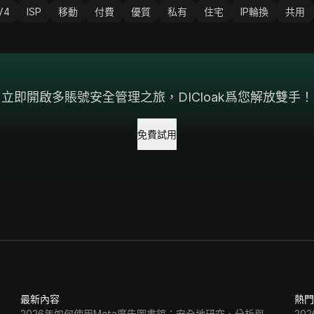
V4
ISP
移動
付費
優質
私有
住宅
IP輪換
共用
立即開啟多賬號安全管理之旅，DICloak爲您解放雙手！
免費試用
最新內容
熱門
2026年如何使用Meta廣告圖書館：安全地研究、分析與
20