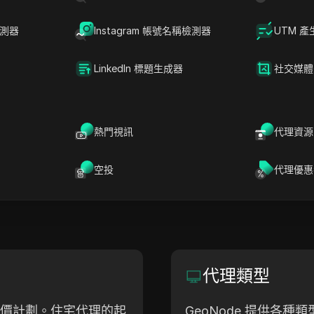
服務，包括住宅、數據中心、移動和 ISP 代理。GeoNode
檢測器
Instagram 帳號名稱檢測器
UTM 產
可靠的連接，適用於網路抓取、社交媒體自動化及訪問受
和 SOCKS5 協定，提供靈活的定價計劃，並與各種工具無
LinkedIn 標題生成器
社交媒體
，使其成為企業和個人的首選。
熱門視訊
代理資源
網站
總部
geonode.com
Singa
空投
代理優惠
代理類型
的定價計劃。住宅代理的起
GeoNode 提供各