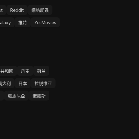
st
Reddit
網絡爬蟲
alaxy
推特
YesMovies
克共和國
丹麦
荷兰
義大利
日本
拉脱维亚
牙
羅馬尼亞
俄羅斯