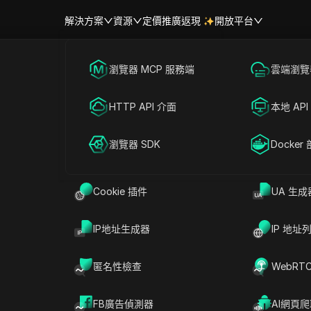
解決方案
資源
定價
推廣返現
開放平台
跨境電商
瀏覽器 MCP 服務端
海外社媒營銷
雲端瀏覽器
幫助中心
帳號共享
聯盟營銷
HTTP API 介面
廣告投放
本地 API
RPA 市場（MCP）
擴展市場
網絡爬蟲
瀏覽器 SDK
帳號共享
Docker
提問
Cookie 插件
UA 生成
能代理解決方案
在ChatGPT中開啟
就此頁面提問
IP地址生成器
IP 地址
在Claude中開啟
就此頁面提問
匿名性檢查
WebRT
？
FB廣告偵測器
AI網頁