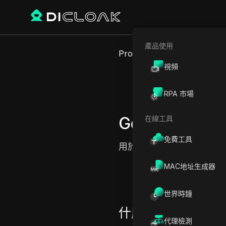
產品使用
Proxy Sites
GeoNode
視頻
RPA 市場
GeoNode
在線工具
免費工具
用於無縫線上活動的多功
MAC地址生成器
世界時鐘
什麼是 GeoNode
代理檢測