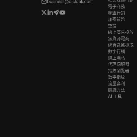
business@dicloak.com
電子商務
聯盟行銷
加密貨幣
空投
線上廣告投放
無貨源電商
網頁數據抓取
數字行銷
線上隱私
代理伺服器
指紋瀏覽器
數字指紋
流量套利
賺錢方法
AI 工具