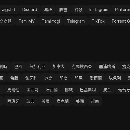
優化運
raigslist
Discord
易趣
臉書
谷歌
Instagram
Pintere
交媒體
TamilMV
TamilYogi
Telegram
TikTok
Torrent G
利時
巴西
保加利亚
加拿大
克羅埃西亞
塞浦路斯
捷
國
希腊
匈牙利
冰岛
印度
印尼
愛爾蘭
以色列
堡
馬爾他
墨西哥
紐西蘭
挪威
巴基斯坦
波兰
葡萄
國
西班牙
瑞典
英國
烏克蘭
美國
越南