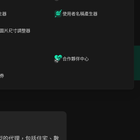
 以其廣泛的 IP 池和強大的
生器
使用者名稱產生器
地理限制的內容。該服務支
縫整合。他們對道德代理採購的
圖片尺寸調整器
合作夥伴中心
位置
成立年份
pore
2020
券
種類型的代理，包括住宅、數