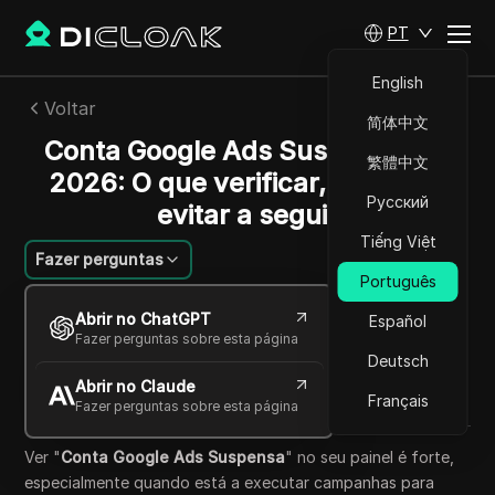
PT
English
Voltar
简体中文
Conta Google Ads Suspensa em
繁體中文
2026: O que verificar, corrigir e
Русский
evitar a seguir
Tiếng Việt
Fazer perguntas
Português
Ekaterina Ivanova
Abrir no ChatGPT
Español
07 jul 2026
7
min de leitura
Fazer perguntas sobre esta página
Compartilhar com
Deutsch
Abrir no Claude
Copy Link
Français
Fazer perguntas sobre esta página
Ver "
Conta Google Ads Suspensa
" no seu painel é forte,
especialmente quando está a executar campanhas para