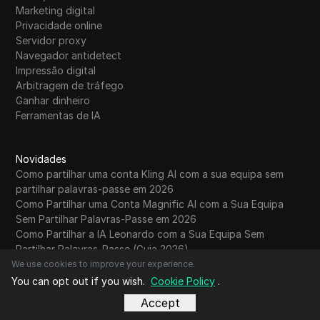
Marketing digital
Privacidade online
Servidor proxy
Navegador antidetect
Impressão digital
Arbitragem de tráfego
Ganhar dinheiro
Ferramentas de IA
Novidades
Como partilhar uma conta Kling AI com a sua equipa sem
partilhar palavras-passe em 2026
Como Partilhar uma Conta Magnific AI com a Sua Equipa
Sem Partilhar Palavras-Passe em 2026
Como Partilhar a IA Leonardo com a Sua Equipa Sem
Partilhar Palavras-Passe (Guia 2026)
Pode partilhar uma conta Suno com a sua equipa? Um Guia
We use cookies to improve your experience.
de 2026
You can opt out if you wish.
Cookie Policy
.
Como partilhar uma conta Gamma com a sua equipa sem
Accept
partilhar palavras-passe em 2026