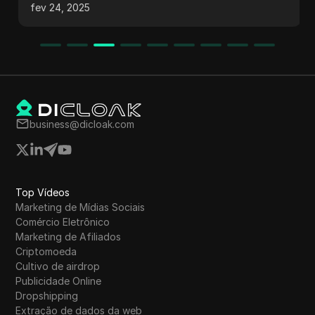
através de um celular. Ele explora como
fev 24, 2025
encontrar ferramentas, utilizar programas de
afiliados, entender estruturas de comissão,
criar conteúdo valioso e otimizar para SEO. O
foco é em gerar receita recorrente ao
promover ferramentas de IA, destacando a
importância de conteúdo informativo e vídeos
atraentes para atrair e converter usuários.
business@dicloak.com
Top Vídeos
Marketing de Mídias Sociais
Comércio Eletrônico
Marketing de Afiliados
Criptomoeda
Cultivo de airdrop
Publicidade Online
Dropshipping
Extração de dados da web