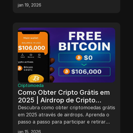
jan 19, 2026
Criptomoeda
Como Obter Cripto Grátis em
2025 | Airdrop de Cripto
Grátis | Ganhe Bitcoin e USDT
Descubra como obter criptomoedas grátis
Instantaneamente
em 2025 através de airdrops. Aprenda o
passo a passo para participar e retirar
seus ganhos de forma simples e rápida.
jan 15, 2026