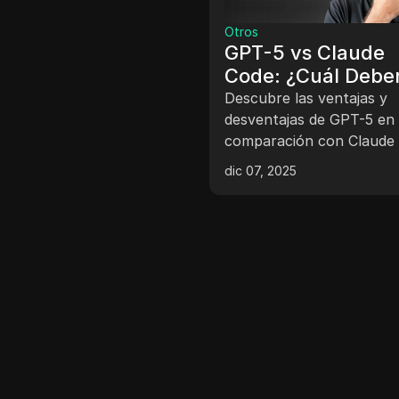
Otros
GPT-5 vs Claude
Code: ¿Cuál Deber
Usar?
Descubre las ventajas y
desventajas de GPT-5 en
comparación con Claude
y cuál deberías elegir par
dic 07, 2025
proyectos de codificación