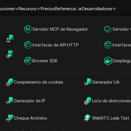
uciones
Recursos
Precios
Referencia
Desarrolladores
Marketing en redes sociales
Servidor MCP de Navegador
Servidor
Centro de Ayuda
Compartir cuenta
Publicidad
Interfaces de API HTTP
Interface
Mercado de RPA (MCP)
Mercado de extens
Compartir cuenta
Browser SDK
Desplieg
Complemento de cookies
Generador UA
Generador de IP
Lista de direcciones
Cheque Anónimo
WebRTC Leak Test