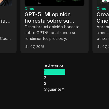
Otros
Otros
GPT-5: Mi opinión
Crea
ías
honesta sobre su
Cine
rendimiento y precios
Surr
Descubre mi opinión honesta
Aprend
sobre GPT-5, analizando su
3.1 
cinema
 Code
rendimiento, precios y
utiliz
a tus
comparaciones con otros
con es
dic 07, 2025
dic 07,
.
modelos de lenguaje.
Anterior
1
2
3
Siguiente