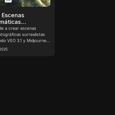
 Escenas
máticas
ealistas con VEO
e a crear escenas
y Midjourney
tográficas surrealistas
ando VEO 3.1 y Midjourney
te tutorial completo.
 2025