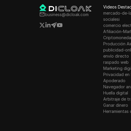
Videos Desta
mercado-de-l
business@dicloak.com
socialesi
comercio elec
Afiliación-Mar
Criptomoneda
Producción Ai
publicidad-onl
envío directo
raspado web
Marketing digi
Privacidad en 
Apoderado
Navegador an
Huella digital
Arbitraje de t
Ganar dinero
Herramientas 