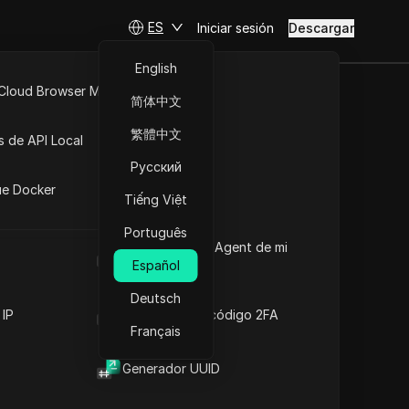
ES
Iniciar sesión
Descargar
English
 Cloud Browser MCP
简体中文
API Abierta
繁體中文
s de API Local
Русский
iones
ue Docker
Tiếng Việt
Português
Cuál es el User Agent de mi
navegador
Español
Deutsch
 IP
Generador de código 2FA
Français
Generador UUID