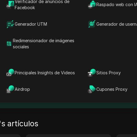
Verificador de anuncios de
Raspado web con I
Facebook
anova
Generador UTM
Generador de user
katerina Ivanova
Redimensionador de imágenes
sociales
y Ekaterina Ivanova, experta en publicidad online. Me espe
presas a promocionar eficazmente sus productos online m
pecíficas y soluciones innovadoras.
Principales Insights de Videos
Sitios Proxy
23
artículos
Airdrop
Cupones Proxy
mpartir a
:
's artículos