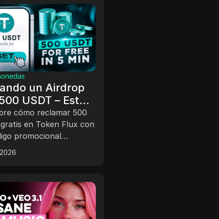
monedas
ando un Airdrop
500 USDT – Esto
o que Encontré
bre cómo reclamar 500
ratis en Token Flux con
igo promocional
uestra guía
 2026
 paso para obtener tus
.