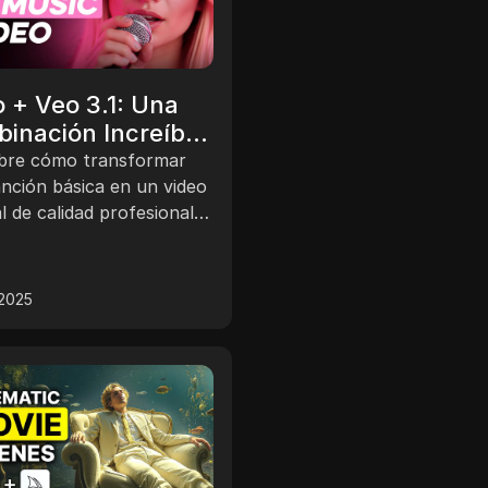
 + Veo 3.1: Una
inación Increíble
 Videos Musicales
bre cómo transformar
nción básica en un video
l de calidad profesional
ando Sunno AI y Open Art
 2025