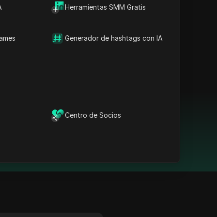
A
Herramientas SMM Gratis
names
Generador de hashtags con IA
cializo en ayudar a las
ediante estrategias
Centro de Socios