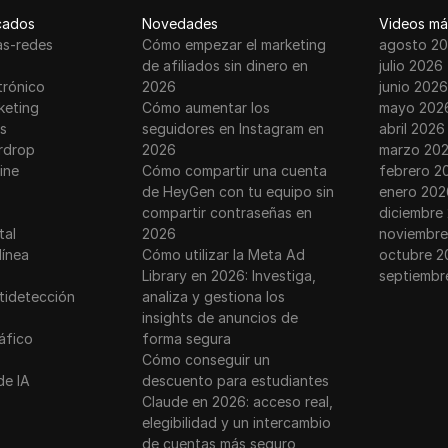
cados
Novedades
Videos má
as-redes
Cómo empezar el marketing
agosto 2
de afiliados sin dinero en
julio 2026
trónico
2026
junio 2026
keting
Cómo aumentar los
mayo 202
s
seguidores en Instagram en
abril 2026
rdrop
2026
marzo 20
ine
Cómo compartir una cuenta
febrero 2
de HeyGen con tu equipo sin
enero 202
compartir contraseñas en
diciembre
tal
2026
noviembre
línea
Cómo utilizar la Meta Ad
octubre 2
Library en 2026: Investiga,
septiembr
tidetección
analiza y gestiona los
insights de anuncios de
ráfico
forma segura
Cómo conseguir un
de IA
descuento para estudiantes
Claude en 2026: acceso real,
elegibilidad y un intercambio
de cuentas más seguro