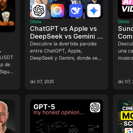
Otros
Otros
ChatGPT vs Apple vs
Suno
DeepSeek vs Gemini -
Comb
:
PARODIA
para
Descubre la divertida parodia
Descu
entre ChatGPT, Apple,
AI
una ca
u USDT
DeepSeek y Gemini, donde se
musica
op de
comparan sus capacidades y el
utiliz
impacto en el trabajo.
VO 3.1.
za a
dic 07, 2025
dic 07,