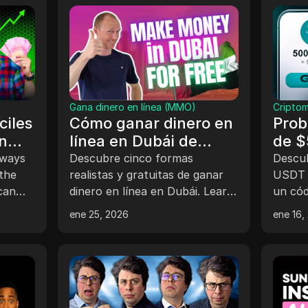
Gana dinero en línea (MMO)
Cripto
ciles
Cómo ganar dinero en
Prob
n
línea en Dubái de
de $
forma gratuita (5
es l
 ways
Descubre cinco formas
Descu
the
formas realistas)
realistas y gratuitas de ganar
USDT g
can
dinero en línea en Dubái. Learn
un cód
m
about paid surveys, flexible
exclusivo. Sigue n
ene 25, 2026
ene 16,
jobs, and more. Aprende sobre
paso a
anar
encuestas pagadas, trabajos
fondos
s y
flexibles y más.
a
asa.