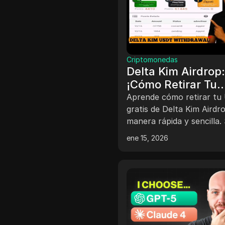
Criptomonedas
Delta Kim Airdrop
¡Cómo Retirar Tu
USDT Gratis al
Aprende cómo retirar t
Instante!
gratis de Delta Kim Airdr
manera rápida y sencilla. Sigue
nuestros pasos y comien
ene 15, 2026
ganar hoy mismo.