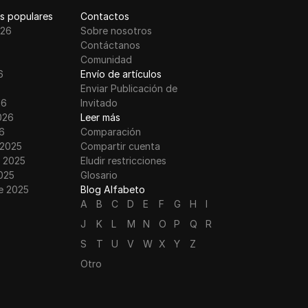
s populares
Contactos
026
Sobre nosotros
Contáctanos
Comunidad
6
Envío de artículos
Enviar Publicación de
26
Invitado
026
Leer más
6
Comparación
 2025
Compartir cuenta
 2025
Eludir restricciones
025
Glosario
e 2025
Blog Alfabeto
A
B
C
D
E
F
G
H
I
J
K
L
M
N
O
P
Q
R
S
T
U
V
W
X
Y
Z
Otro