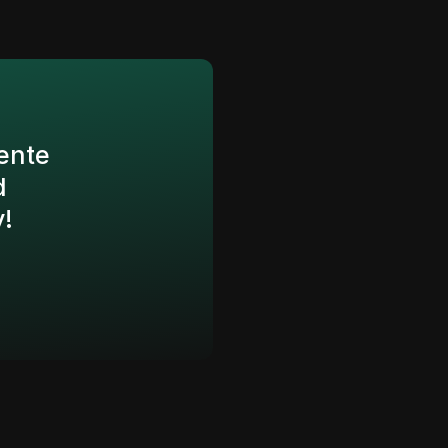
ente
d
!