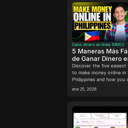
Gana dinero en línea (MMO)
5 Maneras Más Fá
de Ganar Dinero e
Línea en Filipinas
Discover the five easiest
to make money online in 
Philippines and how you 
start earning income fro
ene 25, 2026
home. Descubre las cinco
maneras más fáciles de g
dinero en línea en Filipina
cómo puedes comenzar 
generar ingresos desde c