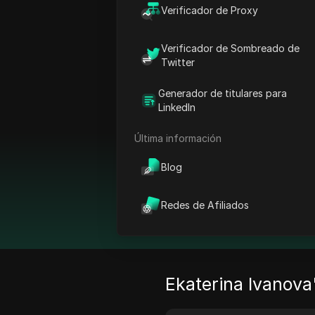
Verificador de Proxy
Inicio
Autor
Ekaterina Iv
Verificador de Sombreado de
Twitter
E
Generador de titulares para
LinkedIn
So
Última información
em
es
Blog
Redes de Afiliados
Co
Ekaterina Ivanova