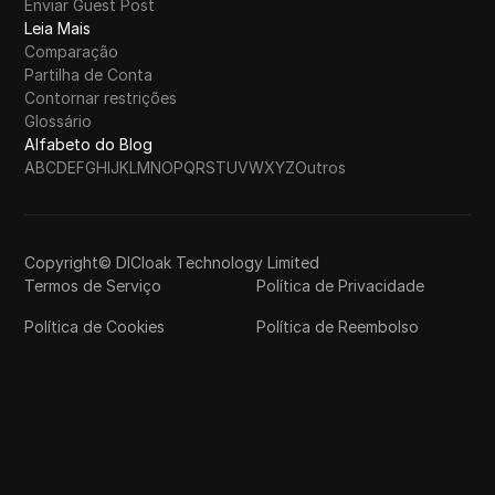
Enviar Guest Post
Leia Mais
Comparação
Partilha de Conta
Contornar restrições
Glossário
Alfabeto do Blog
A
B
C
D
E
F
G
H
I
J
K
L
M
N
O
P
Q
R
S
T
U
V
W
X
Y
Z
Outros
Copyright© DICloak Technology Limited
Termos de Serviço
Política de Privacidade
Política de Cookies
Política de Reembolso