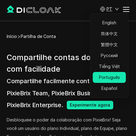
PT
English
简体中文
Início
Partilha de Conta
繁體中文
Compartilhe contas do PixieBrix
Русский
Tiếng Việt
com facilidade
Português
Compartilhe facilmente contas do
Español
PixieBrix Team, PixieBrix Business e
PixieBrix Enterprise.
Experimente agora
Desbloqueie o poder da colaboração com PixieBrix! Seja
você um usuário do plano Individual, plano de Equipe, plano