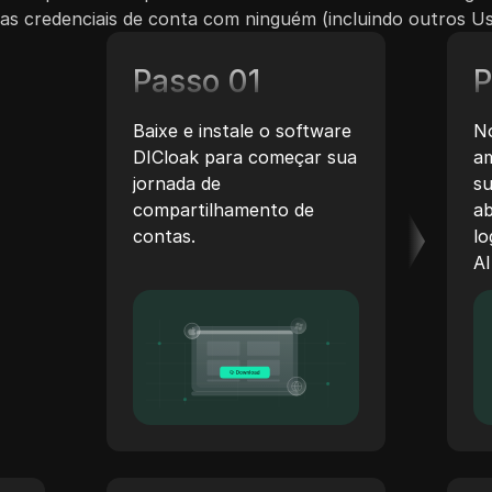
s credenciais de conta com ninguém (incluindo outros Us
Passo 01
P
Baixe e instale o software
No
DICloak para começar sua
am
jornada de
su
compartilhamento de
ab
contas.
lo
AI