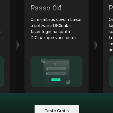
Passo 04
P
Os membros devem baixar
O
o software DICloak e
l
s
fazer login na conta
su
DICloak que você criou
l
in
ao
Teste Grátis