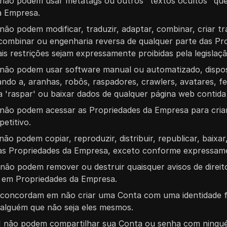
AI não podem usar metatags ou outros "textos ocultos" q
a Empresa.
 não podem modificar, traduzir, adaptar, combinar, criar t
combinar ou engenharia reversa de qualquer parte das Pr
s restrições sejam expressamente proibidas pela legislação
I não podem usar software manual ou automatizado, dispo
tando a, aranhas, robôs, raspadores, crawlers, avatares, 
 'raspar' ou baixar dados de qualquer página web contida 
 não podem acessar as Propriedades da Empresa para criar
etitivo.
não podem copiar, reproduzir, distribuir, republicar, baixar,
das Propriedades da Empresa, exceto conforme expressame
 não podem remover ou destruir quaisquer avisos de direito
u em Propriedades da Empresa.
I concordam em não criar uma Conta com uma identidade 
 alguém que não seja eles mesmos.
 AI não podem compartilhar sua Conta ou senha com ningu