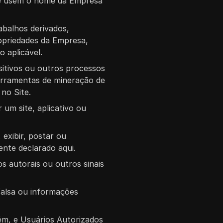
ue usem o nome da Empresa
rabalhos derivados,
opriedades da Empresa,
 aplicável.
sitivos ou outros processos
ferramentas de mineração de
no Site.
 um site, aplicativo ou
 exibir, postar ou
nte declarado aqui.
s autorais ou outros sinais
falsa ou informações
ém, e Usuários Autorizados