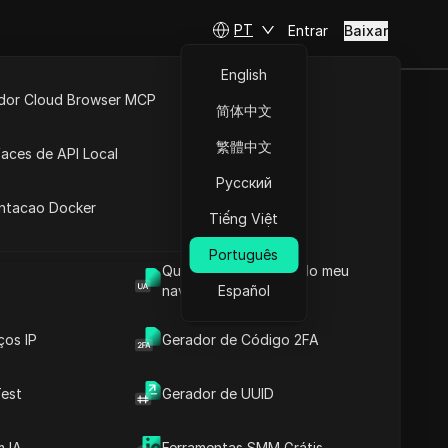
PT
Entrar
Baixar
English
idor Cloud Browser MCP
简体中文
ta
API Aberta
繁體中文
faces de API Local
Русский
 Extensões
antacao Docker
Tiếng Việt
Português
Qual é o User Agent do meu
navegador
Español
ços IP
Gerador de Código 2FA
est
Gerador de UUID
 IA
Ferramentas SMM Grátis