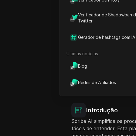
dados da conta seguros. C
compra coletiva com Scrib
a ferramentas de documenta
Verificador de Shadowban 
Twitter
preços mais acessíveis.
Gerador de hashtags com IA
Ver Tutorial
Começar a
Últimas notícias
Blog
Redes de Afiliados
Introdução
Scribe AI simplifica os pr
fáceis de entender. Esta p
em documentação passo a p