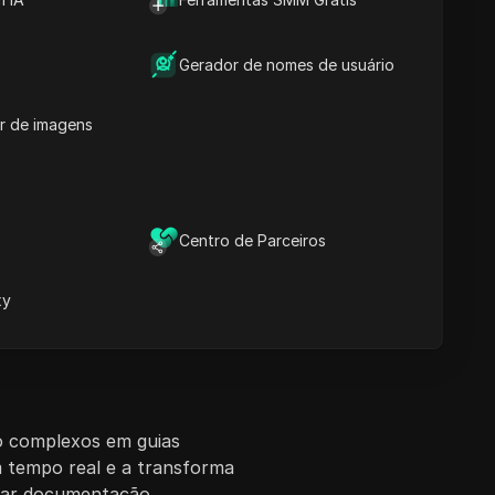
Gerador de nomes de usuário
r de imagens
Centro de Parceiros
I
xy
ho complexos em guias
m tempo real e a transforma
lhar documentação