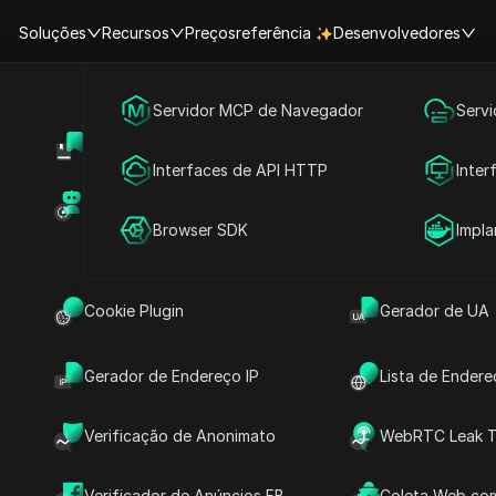
Soluções
Recursos
Preços
referência
Desenvolvedores
Marketing em Mídias Sociais
Servidor MCP de Navegador
Serv
artilha Scribe AI
Centro de Ajuda
Partilha de Con
Publicidade
Interfaces de API HTTP
Inter
Partilha Scribe AI
Marketplace de RPA (MCP)
Marketplace de
Partilha de Conta
Browser SDK
Impl
mente contas do
Cookie Plugin
Gerador de UA
I Pro compartilháveis,
Gerador de Endereço IP
Lista de Endere
suários acessem e colaborem
 inteligente em diferentes
Verificação de Anonimato
WebRTC Leak T
o poder da documentação
ua equipe, mantendo os
Verificador de Anúncios FB
Coleta Web com