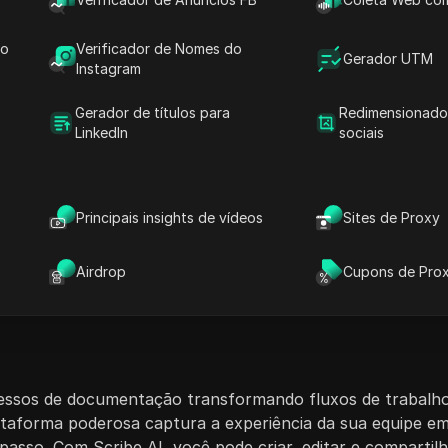
omece seu negócio de
e AI Pro, fornecendo acesso
ção mais inteligentes a
do
Verificador de Nomes do
Gerador UTM
Instagram
Gerador de títulos para
Redimensionado
 usar
LinkedIn
sociais
Principais insights de vídeos
Sites de Proxy
Sobre a conta Scribe A
Airdrop
Cupons de Pro
ocessos de documentação transformando fluxos de trabal
lataforma poderosa captura a experiência da sua equipe e
asso. Com Scribe AI, você pode criar, editar e comparti