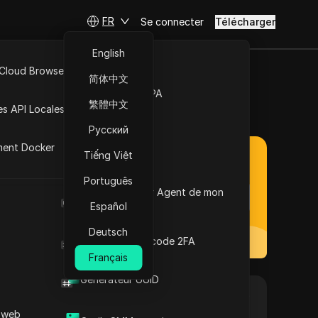
FR
Se connecter
Télécharger
English
 Cloud Browser MCP
简体中文
Marché de la RPA
de réduction en 2025
繁體中文
es API Locales
Русский
ment Docker
Tiếng Việt
Português
Quel est le User Agent de mon
Bientôt disponible
navigateur
Español
Deutsch
Générateur de code 2FA
Français
Générateur UUID
Visitez le site web
gamme de solutions, y compris des proxies
 web