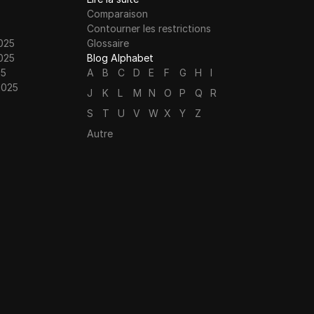
Comparaison
Contourner les restrictions
025
Glossaire
025
Blog Alphabet
25
A
B
C
D
E
F
G
H
I
2025
J
K
L
M
N
O
P
Q
R
S
T
U
V
W
X
Y
Z
Autre