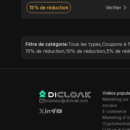
ne
de 100 localisations dans le monde, une
er
15% de réduction
Vérifier
y
tarification compétitive par IP, des
mes
configurations entièrement anonymes et un
et à
support héroïque 24 h/24 et 7 j/7,
Anonymous Proxies fournit des connexions
rapides et fiables pour tout, de la navigation
Filtre de catégorie
:
Tous les types
,
Coupons à f
quotidienne à l’automatisation à grande
15% de réduction
,
10% de réduction
,
5% de réd
échelle.
Vidéos popula
Marketing sur 
business@dicloak.com
sociaux
E-commerce
Marketing d'af
Cryptomonnai
Culture d'aird