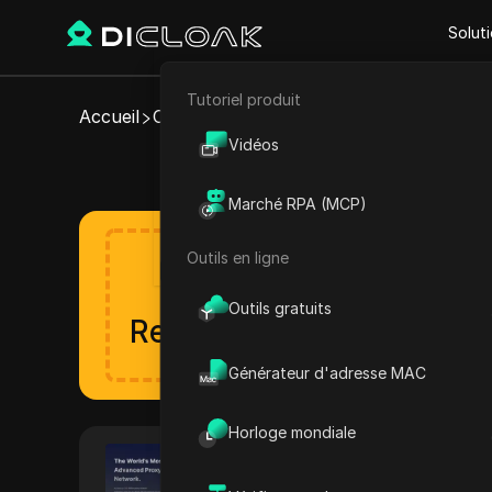
Solut
Tutoriel produit
E-commerce
Accueil
Coupons Proxy
Ping Proxies
Vidéos
Coupons et codes pr
Marketing d'affiliation
Marché RPA (MCP)
Extraction de données web
Outils en ligne
Obtenez votre réd
La remise sera lancée bientô
Outils gratuits
Remise
Vérifié
Générateur d'adresse MAC
Horloge mondiale
Ping Proxies
Ping Proxies est un fournisse