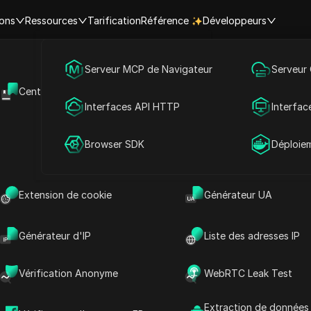
ions
Ressources
Tarification
Référence
Développeurs
Marketing des médias sociaux
Serveur MCP de Navigateur
Serveur
Centre d'aide
API Ouverte
omo valides Ping Proxies & codes 
Publicité
Interfaces API HTTP
Interfac
Partage de compte
Browser SDK
Déploie
uction de Ping Proxies maintenant
t, veuillez patienter.
Extension de cookie
Générateur UA
Générateur d'IP
Liste des adresses IP
Vérification Anonyme
WebRTC Leak Test
ur fiable de services de proxy avancés, offrant une large 
Extraction de données