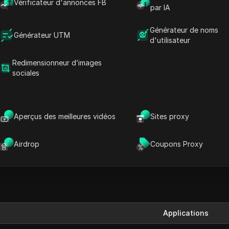
Vérificateur d'annonces FB
ntre de données. La plateforme répond à divers besoins en l
par IA
Avec un réseau de proxy robuste, Ping Proxies garantit de
Générateur de noms
est également dotée d'une interface conviviale et d'une 
Générateur UTM
d'utilisateur
 faille.
Redimensionneur d’images
sociales
Aperçus des meilleures vidéos
Sites proxy
Airdrop
Coupons Proxy
flexibles en fonction du nombre de proxies souhaité et des 
Applications