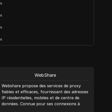
es
es
es
es
WebShare
Webshare propose des services de proxy
Avec
fiables et efficaces, fournissant des adresses
de 1
IP résidentielles, mobiles et de centre de
d'ad
données. Connue pour ses connexions à
taux
haute vitesse, sa sécurité robuste et sa
web 