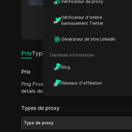
Vérificateur de proxy
résidentiels, mobiles et de ce
gestion des réseaux sociaux. 
Vérificateur d'ombre
l'évolutivité. La plateforme 
bannissement Twitter
intégration et une gestion sans
Autres
Générateur de titre LinkedIn
Prix
Types de proxy
Dernières informations
Blog
Prix
Réseaux d'affiliation
Ping Proxies propose des options de tarification 
détails des prix sont disponibles sur demande.
Types de proxy
Type de proxy