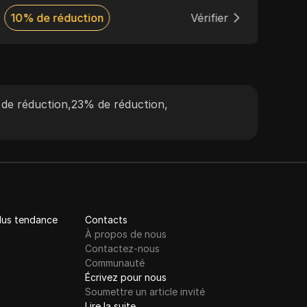
couverture mondiale étendue, Webshare
d'IA
10% de réduction
Vérifier
30%
garantit une expérience de navigation fluide
à son
avec des prix flexibles et un excellent
déve
support client.
disp
expé
aux 
de réduction
,
23% de réduction
,
s'ap
plus tendance
Contacts
À propos de nous
Contactez-nous
Communauté
Écrivez pour nous
Soumettre un article invité
Lire la suite