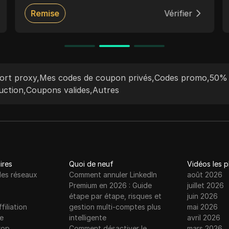
350 millions d'IP résidentielles, PIA S5 Proxy
Remise
Vérifier
garantit des performances élevées et une
couverture mondiale étendue, ce qui le rend
adapté à diverses tâches en ligne telles que
le web scraping, la recherche de marché et
l'accès à du contenu géo-restreint. Le
ort proxy
,
Mes codes de coupon privés
,
Codes promo
,
50% 
service prend en charge les protocoles
uction
,
Coupons valides
,
Autres
HTTP(S) et Socks5, garantissant flexibilité et
intégration transparente avec de nombreux
outils et applications. PIA S5 Proxy s'engage
à des pratiques éthiques et au respect des
réglementations sur la protection des
données.
ires
Quoi de neuf
Vidéos les 
les réseaux
Comment annuler LinkedIn
août 2026
Premium en 2026 : Guide
juillet 2026
étape par étape, risques et
juin 2026
filiation
gestion multi-comptes plus
mai 2026
e
intelligente
avril 2026
rop
Comment désactiver le
mars 2026