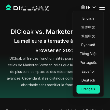
FR
English
简体中文
DICloak vs. Marketer Browser
繁體中文
La meilleure alternative à Marketer
Русский
Browser en 2025
Tiếng Việt
DICloak offre des fonctionnalités puissantes similaires à
Português
celles de Marketer Browser, telles que la gestion sécurisée
Español
de plusieurs comptes et des mécanismes de protection
avancés. Cependant, il se distingue comme une option plus
Deutsch
abordable sans sacrifier la fonctionnalité.
Français