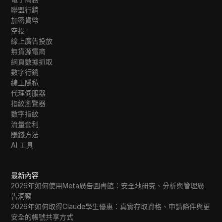
聯盟行銷
加密貨幣
空投
線上廣告投放
無貨源電商
網頁數據抓取
數字行銷
線上隱私
代理伺服器
指紋瀏覽器
數字指紋
流量套利
賺錢方法
AI 工具
最新內容
2026年如何使用Meta廣告圖書館：安全地研究、分析與管理廣
告洞察
2026年如何取得Claude學生優惠：真實存取資格、申請條件與更
安全的帳號共享方式