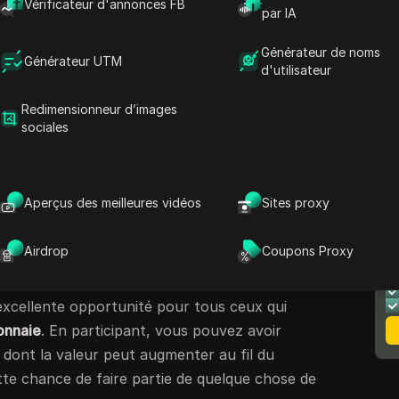
Vérificateur d'annonces FB
nt, KGEN a annoncé un
largage
aérien
par IA
’ils offriront des jetons gratuits aux
Générateur de noms
tal levé par KGEN s’élève à un montant
Générateur UTM
d'utilisateur
ns de dollars
. Cela montre que de nombreux
 potentiel.
Redimensionneur d’images
sociales
 soutenu par Aptos
os
, un nom bien connu dans le monde des
en donne à KGEN une base solide. Cela permet
Aperçus des meilleures vidéos
Sites proxy
t fiable et qu’il a un bel avenir. Avec l’aide
N
un réseau de jeu puissant qui profite à toutes
Airdrop
Coupons Proxy
le
excellente opportunité pour tous ceux qui
onnaie
. En participant, vous pouvez avoir
 dont la valeur peut augmenter au fil du
e chance de faire partie de quelque chose de