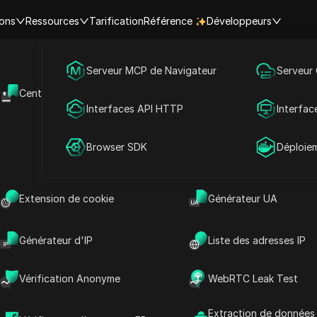
ions
Ressources
Tarification
Référence
Développeurs
Marketing des médias sociaux
Serveur MCP de Navigateur
Serveur
de largage KGEN : Libérer un
Centre d'aide
API Ouverte
Publicité
Interfaces API HTTP
Interfac
potentiel soutenu par Aptos
Partage de compte
Browser SDK
Déploie
lecture
Partager avec
Extension de cookie
Générateur UA
Générateur d'IP
Liste des adresses IP
KGEN Airdrop ?
Vérification Anonyme
WebRTC Leak Test
reators Gaming Network. Il s’agit d’une plate-
ologie de pointe pour créer des profils de
Extraction de données