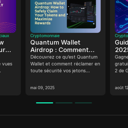
ciaux
Cryptomonnaie
Crypto
w
Quantum Wallet
Guid
ur
Airdrop : Comment
2025
ui
réclamer vos jetons en
Récl
Découvrez ce qu’est Quantum
Gagne
 vues
toute sécurité et
Wallet et comment réclamer en
vos 
gratui
toute sécurité vos jetons
2 de G
maximiser les
ots de
gratuits et maximiser vos
partag
récompenses
r.
récompenses avec le Quantum
Interne
mai 09, 2025
août 12
on de
Wallet Airdrop.
accumu
Décou
us sur
inscri
 une
récla
ur un