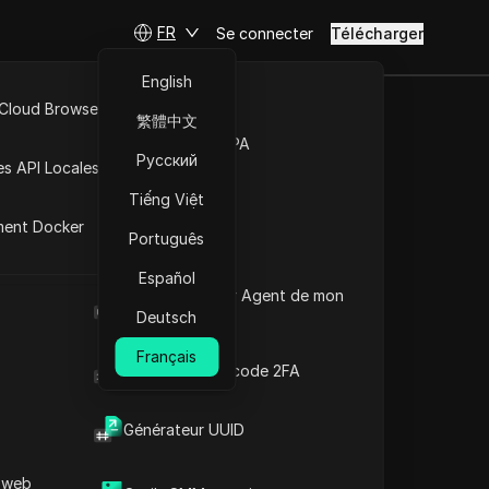
FR
Se connecter
Télécharger
English
 Cloud Browser MCP
繁體中文
 énorme
Marché de la RPA
Русский
es API Locales
Tiếng Việt
ment Docker
Português
Poser des questions
Español
Quel est le User Agent de mon
Ouvrir dans ChatGPT
Copy Link
navigateur
Deutsch
Poser des questions sur cette page
Français
Générateur de code 2FA
Ouvrir dans Claude
Poser des questions sur cette page
Générateur UUID
 web