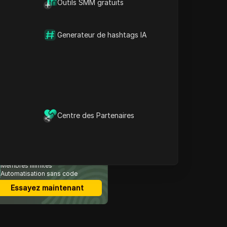
Outils SMM gratuits
Qu’est-ce que le KGEN
Contenu
Airdrop ?
Pourquoi KGEN est
Generateur de hashtags IA
soutenu par Aptos
Guide étape par étape
pour réclamer votre
Airdrop
Qu’est-ce qui fait que
KGEN Airdrop en vaut la
peine ?
Réflexions finales sur le
Centre des Partenaires
largage aérien de KGEN
avigateur anti-détection
 plus sécurisé
Multi-Connexion
Membres illimités
Automatisation sans code
Essayez maintenant