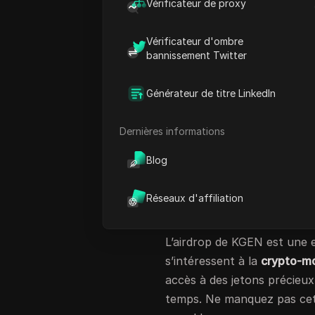
Vérificateur de proxy
joueurs uniques. Récemme
passionnant. Cela signifie qu
Vérificateur d'ombre
utilisateurs. Le montant to
bannissement Twitter
impressionnant de
30 millio
investisseurs croient en son
Générateur de titre LinkedIn
Pourquoi KGEN est
Dernières informations
KGEN est soutenu par
Apt
crypto-monnaies. Ce souti
Blog
de s’assurer que le projet es
d’Aptos, KGEN vise à créer 
Réseaux d'affiliation
les personnes impliquées.
L’airdrop de KGEN est une 
s’intéressent à la
crypto-m
accès à des jetons précieux
temps. Ne manquez pas cett