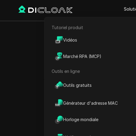
Solut
Tutoriel produit
Retour
E-commerce
Guide 
Vidéos
Marketing d'affiliation
Marché RPA (MCP)
Extraction de données web
Outils en ligne
Ekaterina Ivanova
07 oct. 2025
2
min de 
Outils gratuits
Générateur d'adresse MAC
Qu’est-ce que le 
Horloge mondiale
KGEN
est l’abréviation de C
forme qui utilise une techn