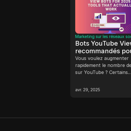
Marketing sur les réseaux so
Bots YouTube Vie
recommandés po
2025 : des outils q
Vous voulez augmenter
fonctionnent
rapidement le nombre de
sur YouTube ? Certains
réellement
créateurs utilisent des b
vue youtube pour les aide
avr. 29, 2025
Mais attention, l’utilisati
bots peut entraîner des
pénalités. Concentrez-vo
un contenu de qualité et
croissance organique po
véritable succès.