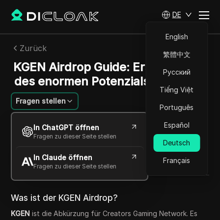
DE
English
Zurück
繁體中文
KGEN Airdrop Guide: Erschließung
Русский
des enormen Potenzials mit Aptos
Tiếng Việt
Fragen stellen
Português
Ekaterina Ivanova
Español
In ChatGPT öffnen
07 Okt. 2025
2
min lesen
Fragen zu dieser Seite stellen
Deutsch
Teilen mit
In Claude öffnen
Copy Link
Français
Fragen zu dieser Seite stellen
Was ist der KGEN Airdrop?
KGEN
ist die Abkürzung für Creators Gaming Network. Es