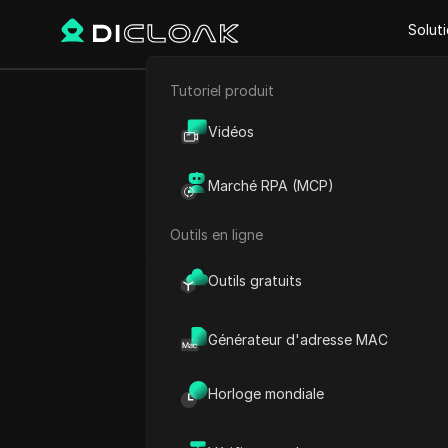
Solut
Tutoriel produit
Retour
E-commerce
Bro
Vidéos
Marketing d'affiliation
confide
Marché RPA (MCP)
Extraction de données web
Outils en ligne
Outils gratuits
Felipe Moreira
29 sept. 2025
6
min de
Générateur d'adresse MAC
Même avec un
VPN
ou un m
Horloge mondiale
ligne peut toujours être di
comme votre
adresse IP
, v