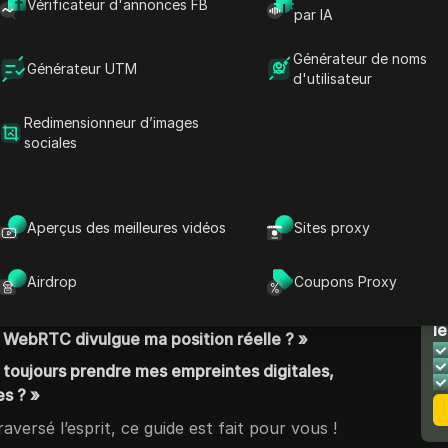
Vérificateur d'annonces FB
es peuvent exposer votre emplacement réel,
par IA
avigation et même vous rendre vulnérable aux
Générateur de noms
vi des données.
Générateur UTM
d'utilisateur
erLeaks
. Cet outil puissant vous aide à
Redimensionneur d’images
ue votre navigateur révèle, ce qui vous
sociales
éger votre vie privée.
BrowserLeaks teste les
urantes, telles que votre
adresse IP
et
les
us montrant si votre
VPN
protège vraiment
Aperçus des meilleures vidéos
Sites proxy
dé :
Airdrop
Coupons Proxy
N
ent mon adresse IP ? »
le
i WebRTC divulgue ma position réelle ? »
 toujours prendre mes empreintes digitales,
es ? »
aversé l’esprit, ce guide est fait pour vous !