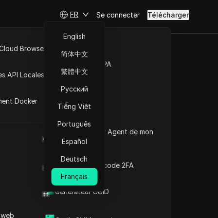
FR
Se connecter
Télécharger
English
 Cloud Browser MCP
简体中文
s de
Marché de la RPA
繁體中文
es API Locales
urité en
Русский
ment Docker
Tiếng Việt
Português
Poser des questions
Quel est le User Agent de mon
navigateur
Español
Ouvrir dans ChatGPT
Copy Link
Deutsch
Poser des questions sur cette page
Générateur de code 2FA
Français
Ouvrir dans Claude
Générateur UUID
Poser des questions sur cette page
Qu’est-ce que
 web