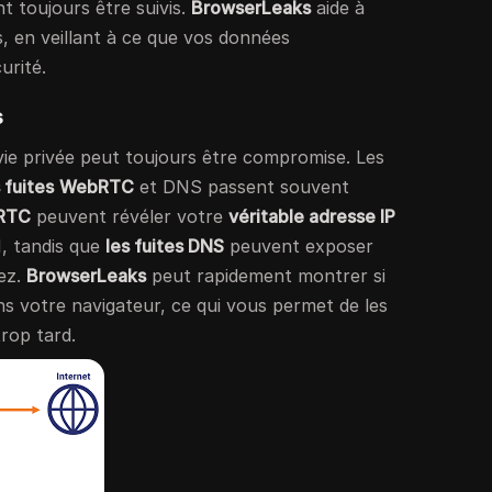
t toujours être suivis.
BrowserLeaks
aide à
s, en veillant à ce que vos données
urité.
s
 vie privée peut toujours être compromise. Les
 fuites
WebRTC
et DNS passent souvent
RTC
peuvent révéler votre
véritable adresse IP
N, tandis que
les fuites DNS
peuvent exposer
tez.
BrowserLeaks
peut rapidement montrer si
ns votre navigateur, ce qui vous permet de les
trop tard.