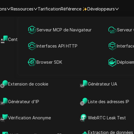
ions
Ressources
Tarification
Référence
Développeurs
Marketing des médias sociaux
Serveur MCP de Navigateur
Serveur
wserLeaks : détectez les fuite
Centre d'aide
API Ouverte
Publicité
Interfaces API HTTP
Interfac
ntialité et améliorez votre séc
Partage de compte
Browser SDK
Déploie
ligne
Extension de cookie
Générateur UA
 lecture
Partager avec
Générateur d'IP
Liste des adresses IP
ode de navigation privée, votre identité en
Vérification Anonyme
WebRTC Leak Test
vulguée à travers des lacunes inaperçues,
os
données WebRTC
ou
l’empreinte digitale de
Extraction de données