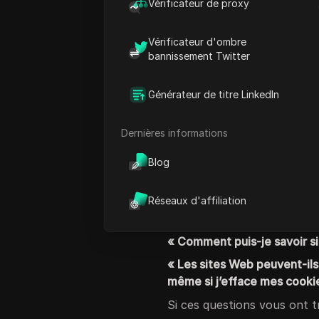
Vérificateur de proxy
votre navigateur
. Ces fuit
révéler vos habitudes de n
Vérificateur d'ombre
publicités ciblées ou au sui
bannissement Twitter
C’est là qu’intervient
Brows
comprendre exactement ce q
Générateur de titre LinkedIn
donne la possibilité de prot
fuites
de confidentialité co
Dernières informations
vulnérabilités WebRTC
, vo
Blog
votre identité.
Vous êtes-vous déjà deman
Réseaux d'affiliation
« Mon VPN cache-t-il vraim
« Comment puis-je savoir s
« Les sites Web peuvent-ils
même si j’efface mes cooki
Si ces questions vous ont tr