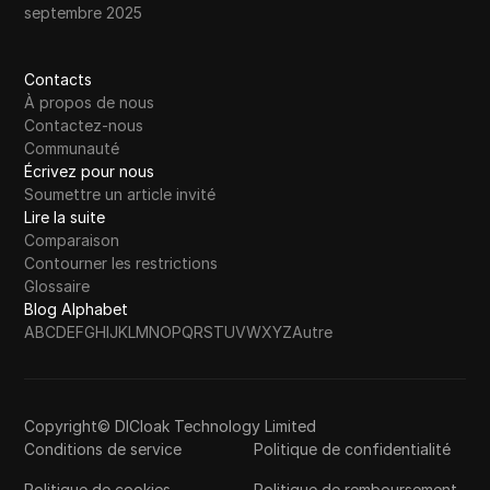
septembre 2025
Contacts
À propos de nous
Contactez-nous
Communauté
Écrivez pour nous
Soumettre un article invité
Lire la suite
Comparaison
Contourner les restrictions
Glossaire
Blog Alphabet
A
B
C
D
E
F
G
H
I
J
K
L
M
N
O
P
Q
R
S
T
U
V
W
X
Y
Z
Autre
Copyright© DICloak Technology Limited
Conditions de service
Politique de confidentialité
Politique de cookies
Politique de remboursement