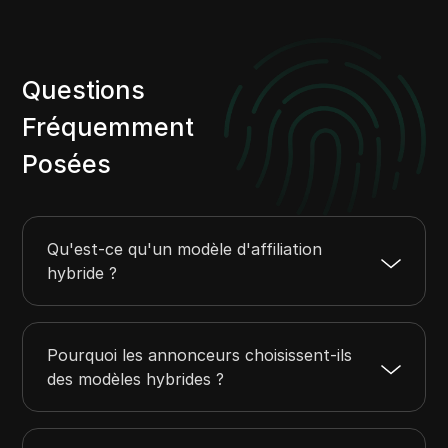
CPE
Payoneer
E-commerce
Hebdomadaire
2000 $ - 3000 $
CPL
Western Union
Jeux
1000 $ - 2000 $
Questions
Capitaliste
Rencontres
0 $ - 1000 $
Fréquemment
PayPal
Finance
5000+
Posées
Skrill
Services publics
Nutra
Jeux d'argent
Qu'est-ce qu'un modèle d'affiliation
Santé et Beauté
hybride ?
Paris
Commerce
Pourquoi les annonceurs choisissent-ils
des modèles hybrides ?
Applications