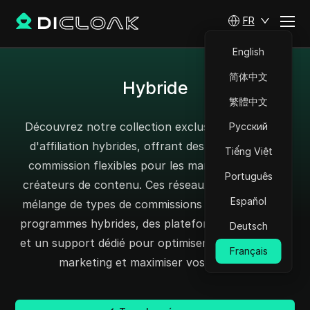
FR
English
简体中文
Hybride
繁體中文
Découvrez notre collection exclusive de réseaux
Русский
d'affiliation hybrides, offrant des structures de
Tiếng Việt
commission flexibles pour les marketeurs et les
Português
créateurs de contenu. Ces réseaux proposent un
Español
mélange de types de commissions au sein de leurs
programmes hybrides, des plateformes conviviales
Deutsch
et un support dédié pour optimiser votre stratégie
Français
marketing et maximiser vos retours.