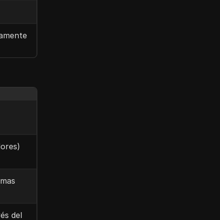
damente
dores)
emas
és del