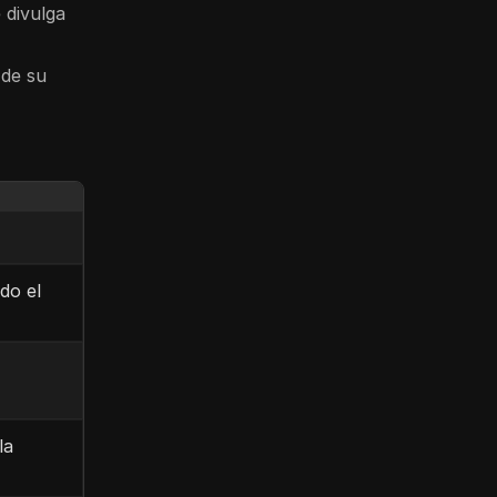
 divulga
 de su
do el
la