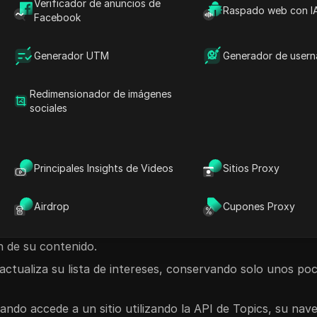
Verificador de anuncios de
 navegador que asigna a los usuarios un conjunto limitad
Raspado web con I
Facebook
"temas", derivadas de sus actividades recientes en línea. 
web participantes y los socios publicitarios para facilitar
Generador UTM
Generador de user
cadores personales o rastrear su comportamiento en varios 
Redimensionador de imágenes
e temas localmente. Este enfoque garantiza que la orient
sociales
 "Fitness" o "Viajes") en lugar de historiales de navegaci
Principales Insights de Videos
Sitios Proxy
ad de la API de Google Topics
o del navegador del usuario
:
Airdrop
Cupones Proxy
orea los sitios web que visita (aquellos que han optado p
n de su contenido.
ctualiza su lista de intereses, conservando solo unos po
ando accede a un sitio utilizando la API de Topics, su nav