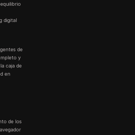
equilibrio
 digital
agentes de
ompleto y
la caja de
ad en
nto de los
navegador