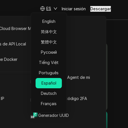
ES
Iniciar sesión
Descargar
English
 Cloud Browser MCP
简体中文
Descripción de la API de
API Abierta
繁體中文
Google Topics: una
s de API Local
descripción general
Contenido
Русский
iones
completa
ue Docker
Información sobre la
Tiếng Việt
 que
funcionalidad de la API de
Google Topics
ternet
.
Português
Cuál es el User Agent de mi
Características esenciales
lazar el
navegador
Español
de la API de temas
Explicación de la API de
Deutsch
Topics, las cookies de
una
 IP
Generador de código 2FA
terceros y FLoC
Français
La importancia de la API
de Topics en el panorama
Generador UUID
El navegador anti-detección
digital actual
eta
Información esencial
DICloak mantiene la gestión