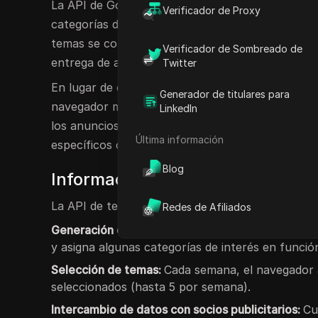
La API de Google Topics es un sistema basado en
Verificador de Proxy
categorías de
interés
de alto nivel, denominadas 
temas se comparten posteriormente con los sitios 
Verificador de Sombreado de
entrega de anuncios relevantes.
Twitter
En lugar de etiquetar a los usuarios con identifi
Generador de titulares para
navegador mantiene una pequeña lista rotativa d
LinkedIn
los anuncios se centre en
temas de interés
(como
Última información
específicos o información personal.
Blog
Información sobre la funcionalid
La API de temas funciona completamente
dentr
Redes de Afiliados
Generación de temas locales:
Su navegador monit
y asigna algunas categorías de interés en funció
Selección de temas:
Cada semana, el navegador a
seleccionados (hasta 5 por semana).
Intercambio de datos con socios publicitarios:
Cu