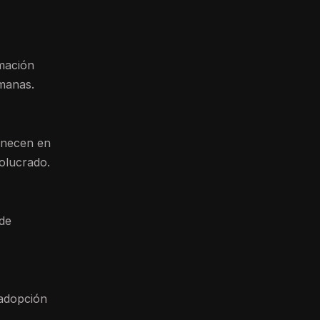
rmación
manas.
anecen en
volucrado.
 de
 adopción