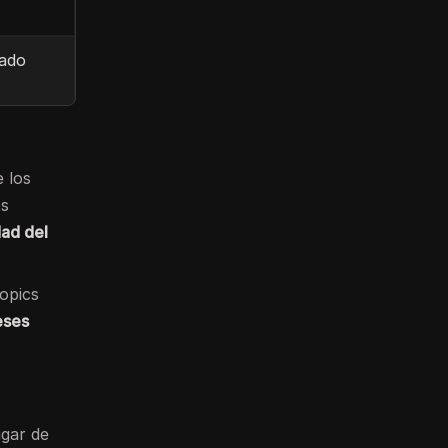
ado
e los
os
dad del
Topics
eses
ugar de