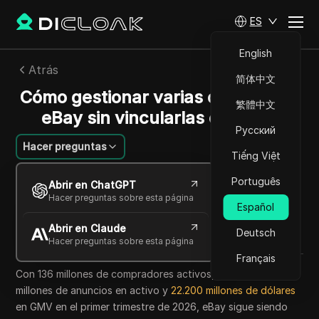
ES
English
Atrás
简体中文
Cómo gestionar varias cuentas de
繁體中文
eBay sin vincularlas en 2026
Русский
Hacer preguntas
Tiếng Việt
Alexey Sorokin
Português
Abrir en ChatGPT
18 jun 2026
8
minuto de lectura
Hacer preguntas sobre esta página
Español
Compartir con
Abrir en Claude
Copy Link
Deutsch
Hacer preguntas sobre esta página
Français
Con 136 millones de compradores activos, unos 2.500
millones de anuncios en activo y
22.200 millones de dólares
en GMV en el primer trimestre de 2026, eBay sigue siendo