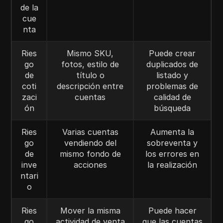
de la
cue
nta
Ries
Mismo SKU,
Puede crear
go
fotos, estilo de
duplicados de
de
título o
listado y
coti
descripción entre
problemas de
zaci
cuentas
calidad de
ón
búsqueda
Ries
Varias cuentas
Aumenta la
go
vendiendo del
sobreventa y
de
mismo fondo de
los errores en
inve
acciones
la realización
ntari
o
Ries
Mover la misma
Puede hacer
go
actividad de venta
que las cuentas