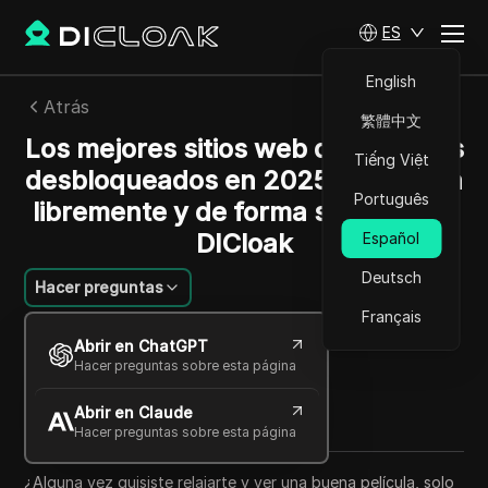
ES
English
Atrás
繁體中文
Los mejores sitios web de películas
Tiếng Việt
desbloqueados en 2025: transmita
Português
libremente y de forma segura con
DICloak
Español
Deutsch
Hacer preguntas
Français
Li Minghui
Abrir en ChatGPT
16 oct 2025
5
minuto de lectura
Hacer preguntas sobre esta página
Compartir con
Abrir en Claude
Copy Link
Hacer preguntas sobre esta página
¿Alguna vez quisiste relajarte y ver una buena película, solo