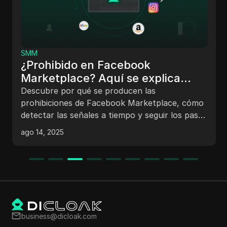
SMM
¿Prohibido en Facebook
Marketplace? Aquí se explica
cómo restaurar
Descubre por qué se producen las
prohibiciones de Facebook Marketplace, cómo
detectar las señales a tiempo y seguir los pasos
probados para apelar y restaurar el acceso
ago 14, 2025
mientras evitas futuras restricciones.
business@dicloak.com