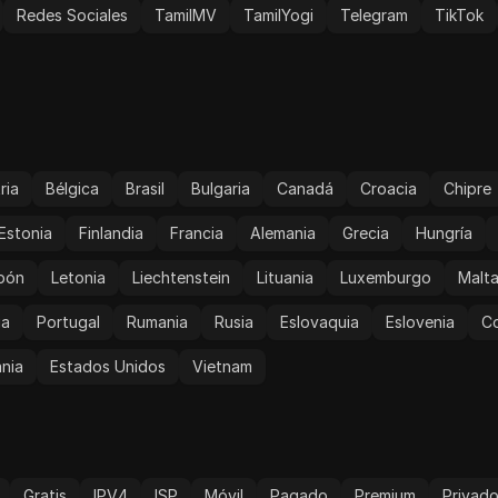
Redes Sociales
TamilMV
TamilYogi
Telegram
TikTok
ria
Bélgica
Brasil
Bulgaria
Canadá
Croacia
Chipre
Estonia
Finlandia
Francia
Alemania
Grecia
Hungría
pón
Letonia
Liechtenstein
Lituania
Luxemburgo
Malt
ia
Portugal
Rumania
Rusia
Eslovaquia
Eslovenia
Co
nia
Estados Unidos
Vietnam
Gratis
IPV4
ISP
Móvil
Pagado
Premium
Privad