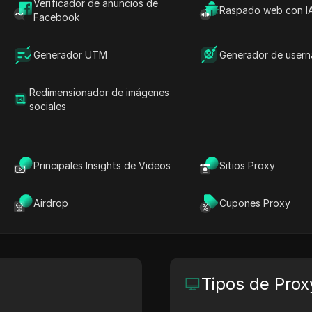
Verificador de anuncios de
Raspado web con I
Facebook
xies de Confianza?
Generador UTM
Generador de user
o web a nivel empresarial de proxies de confianza p
ión de datos de motores de búsqueda, sin bloqueos.
Redimensionador de imágenes
sociales
io
Ubicación de la sede
omers.trustedproxies.com
N/A
Principales Insights de Videos
Sitios Proxy
Airdrop
Cupones Proxy
Tipos de Prox