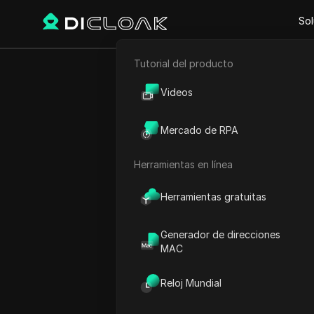
Sol
Tutorial del producto
Comercio electrónico
Proxy Sites
Trusted Proxi
Videos
Marketing de afiliación
Trusted Proxi
Mercado de RPA
Raspado web
Herramientas en línea
Tu puerta de entrada a s
sin interrupciones.
Herramientas gratuitas
Generador de direcciones
MAC
Reloj Mundial