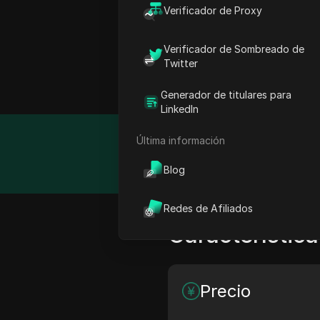
Verificador de Proxy
¿Qué son los Pro
Verificador de Sombreado de
Twitter
Las soluciones de raspad
alta velocidad y extracc
Generador de titulares para
LinkedIn
Última información
Detalle
Sit
cust
Blog
Redes de Afiliados
Característica
Precio