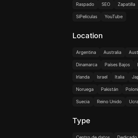
Raspado
SEO
Zapatilla
SíPelículas
YouTube
Location
Argentina
Australia
Aust
Dinamarca
Países Bajos
Irlanda
Israel
Italia
Ja
Noruega
Pakistán
Polon
Suecia
Reino Unido
Ucra
Type
Centro de datos
Dedicado