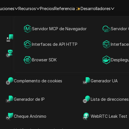
uciones
Recursos
Precios
Referencia
Desarrolladores
Marketing en redes sociales
Servidor MCP de Navegador
Servidor
es
Centro de Ayuda
Compartir cuenta
Publicidad
Interfaces de API HTTP
Interface
es
Mercado de RPA (MCP)
Mercado de extens
Hacer preguntas
Compartir cuenta
Browser SDK
Desplieg
oluciones de raspado web
Abrir en ChatGPT
Hacer preguntas sobre esta página
Complemento de cookies
Generador UA
Abrir en Claude
Hacer preguntas sobre esta página
Generador de IP
Lista de direcciones
Cheque Anónimo
WebRTC Leak Test