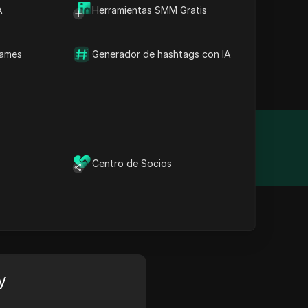
A
Herramientas SMM Gratis
names
Generador de hashtags con IA
ermiten un raspado web de
Año de fundación
N/A
Centro de Socios
y