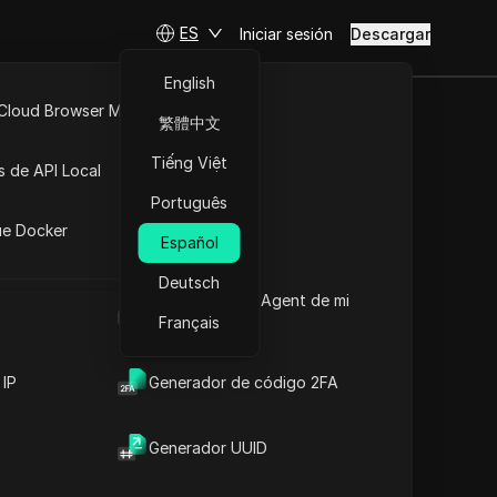
ES
Iniciar sesión
Descargar
English
 Cloud Browser MCP
繁體中文
API Abierta
Tiếng Việt
s de API Local
Português
iones
ue Docker
Español
Deutsch
Cuál es el User Agent de mi
navegador
Français
 IP
Generador de código 2FA
Generador UUID