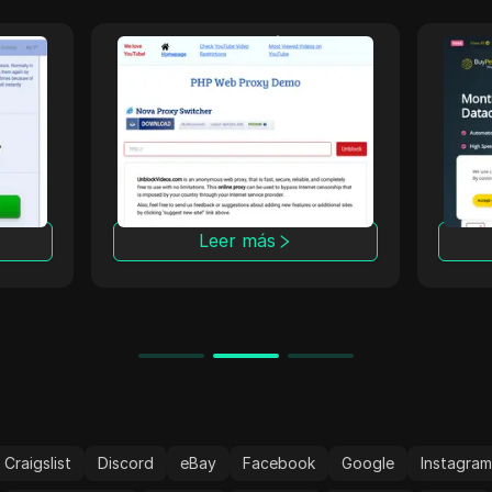
UnblockVideos
Bu
U.
un proxy web en línea
BuyPe
aquí
gratuito utilizado para eludir
proxi
la censura de internet y
segur
desbloquear videos de sitios
activ
de video populares
y pri
carac
avanz
Leer más
confi
es tu
una n
anóni
Craigslist
Discord
eBay
Facebook
Google
Instagra