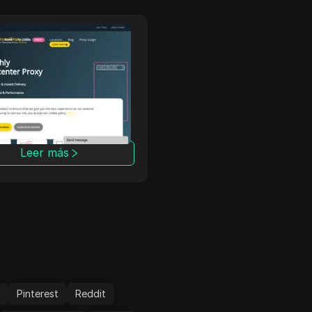
yPersonalProxy
Freeproxy.wi
rsonalProxy ofrece
FreeProxy.win es un sitio
es privados rápidos y
proxy gratuito para acce
os que mantienen tus
sitios web bloqueados en 
idades en línea anónimas
empresa o la escuela. N
vadas. Con
por los sitios web de for
terísticas de seguridad
anónima utilizando nuest
adas y un rendimiento
direcciones IP proxy de E
Leer más
Leer más
able, BuyPersonalProxy
UU./Reino Unido.
 socio de confianza para
avegación segura y
ma.
m
Pinterest
Reddit