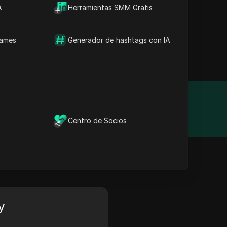
A
Herramientas SMM Gratis
names
Generador de hashtags con IA
za e integra datos en
Año de fundación
N/A
Centro de Socios
y