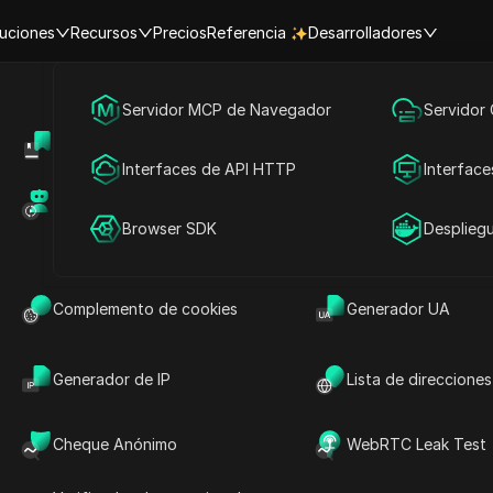
uciones
Recursos
Precios
Referencia
Desarrolladores
Marketing en redes sociales
Servidor MCP de Navegador
Servidor
Centro de Ayuda
Compartir cuenta
Publicidad
Interfaces de API HTTP
Interface
Mercado de RPA (MCP)
Mercado de extens
Hacer preguntas
Compartir cuenta
Browser SDK
Desplieg
oxies rápidos y fiables.
Abrir en ChatGPT
Hacer preguntas sobre esta página
Complemento de cookies
Generador UA
Abrir en Claude
Hacer preguntas sobre esta página
Generador de IP
Lista de direcciones
Cheque Anónimo
WebRTC Leak Test