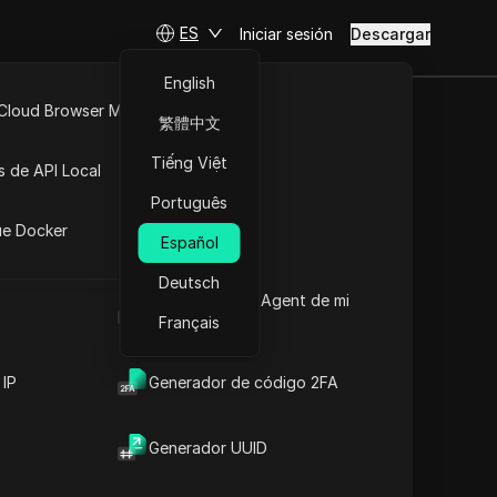
ES
Iniciar sesión
Descargar
English
 Cloud Browser MCP
繁體中文
API Abierta
Tiếng Việt
s de API Local
Português
iones
ue Docker
Español
Deutsch
Cuál es el User Agent de mi
navegador
Français
 IP
Generador de código 2FA
Generador UUID