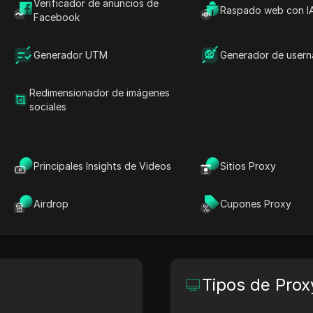
Verificador de anuncios de
Raspado web con I
Facebook
ay?
Generador UTM
Generador de user
y precisos? La plataforma de Nimble recopila, organi
ra un impacto máximo y el crecimiento del negocio.
Redimensionador de imágenes
sociales
Sitio
Ubicación de la sede
tracking.nimbleway.com
N/A
Principales Insights de Videos
Sitios Proxy
Airdrop
Cupones Proxy
Tipos de Prox