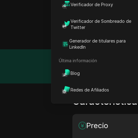
Verificador de Proxy
¿Qué es Nimblew
Verificador de Sombreado de
Twitter
¿Necesitas datos rápidos 
soluciones en la nube pa
Generador de titulares para
LinkedIn
Última información
Detalle
Blog
Redes de Afiliados
Característica
Precio