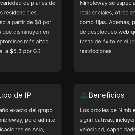
variedad de planes de
Nimbleway se especial
s residenciales,
residenciales, ofrecie
o a partir de $8 por
como fijas. Además, p
s que disminuyen en
de desbloqueo web qu
promisos más altos,
tasas de éxito en elu
al a $5.3 por GB
restricciones.
upo de IP
Beneficios
año exacto del grupo
Los proxies de Nimbl
imbleway, pero admite
significativas, incluy
caciones en Asia,
velocidad, capacidade