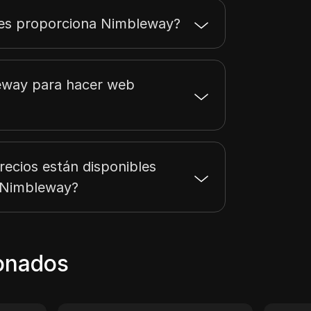
ies proporciona Nimbleway?
eway para hacer web
ecios están disponibles
e Nimbleway?
ionados