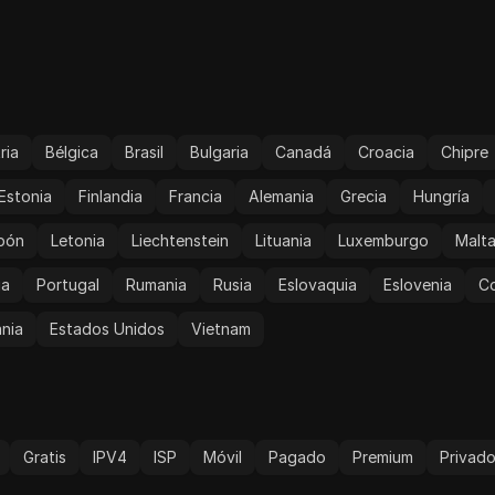
ria
Bélgica
Brasil
Bulgaria
Canadá
Croacia
Chipre
Estonia
Finlandia
Francia
Alemania
Grecia
Hungría
pón
Letonia
Liechtenstein
Lituania
Luxemburgo
Malt
ia
Portugal
Rumania
Rusia
Eslovaquia
Eslovenia
Co
nia
Estados Unidos
Vietnam
Gratis
IPV4
ISP
Móvil
Pagado
Premium
Privad