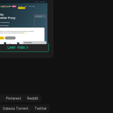
yPersonalProxy
Freeproxy.wi
rsonalProxy ofrece
FreeProxy.win es un sitio
es privados rápidos y
proxy gratuito para acce
os que mantienen tus
sitios web bloqueados en 
idades en línea anónimas
empresa o la escuela. N
vadas. Con
por los sitios web de for
terísticas de seguridad
anónima utilizando nuest
adas y un rendimiento
direcciones IP proxy de E
Leer más
Leer más
able, BuyPersonalProxy
UU./Reino Unido.
 socio de confianza para
avegación segura y
ma.
m
Pinterest
Reddit
Galaxia Torrent
Twitter