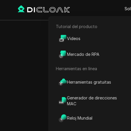
Sol
Tutorial del producto
Comercio electrónico
Proxy Sites
Nimbleway
Videos
Marketing de afiliación
Mercado de RPA
Nimbleway
Raspado web
Herramientas en línea
Desbloquea la web con pr
Herramientas gratuitas
Generador de direcciones
MAC
Reloj Mundial