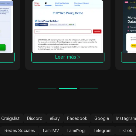
UnblockVideos
Bu
U.
un proxy web en línea
BuyPe
aquí
gratuito utilizado para eludir
proxi
la censura de internet y
segur
desbloquear videos de sitios
activ
de video populares
y pri
carac
avanz
Leer más
confi
es tu
una n
anóni
Craigslist
Discord
eBay
Facebook
Google
Instagra
Redes Sociales
TamilMV
TamilYogi
Telegram
TikTok