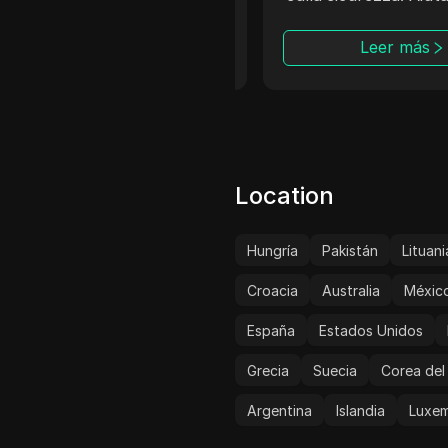
efficacemente gli utenti 
fronte alla frequenza di
Leer más
accesso e alle limitazioni
geografiche dei siti web
target
Location
Hungría
Pakistán
Lituani
Croacia
Australia
Méxic
España
Estados Unidos
Grecia
Suecia
Corea del
Argentina
Islandia
Luxe