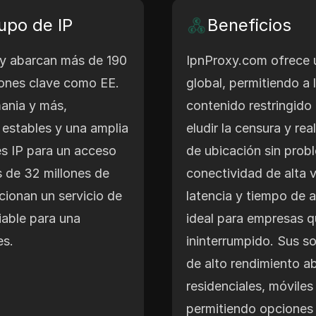
upo de IP
Beneficios
xy abarcan más de 190
IpnProxy.com ofrece 
iones clave como EE.
global, permitiendo a 
ania y más,
contenido restringido
estables y una amplia
eludir la censura y rea
es IP para un acceso
de ubicación sin prob
 de 32 millones de
conectividad de alta 
cionan un servicio de
latencia y tiempo de a
iable para una
ideal para empresas 
es.
ininterrumpido. Sus s
de alto rendimiento a
residenciales, móviles
permitiendo opciones 