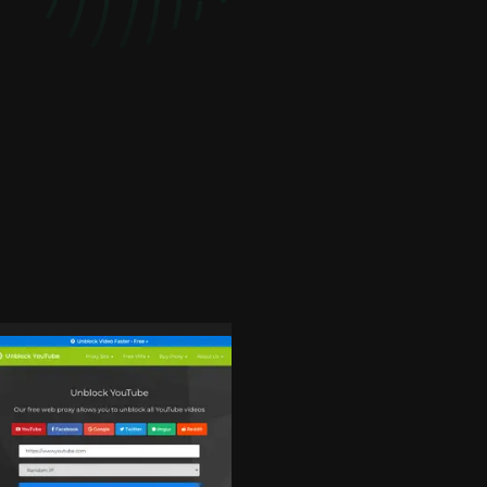
block YouTube
Awebproxy
Videos
Proxy gratuito de EE. UU
para Youtube. ¡Haz clic a
ckYoutube.Video es un
para ver ahora!
 web gratuito diseñado
YouTube. Te ayuda a ver