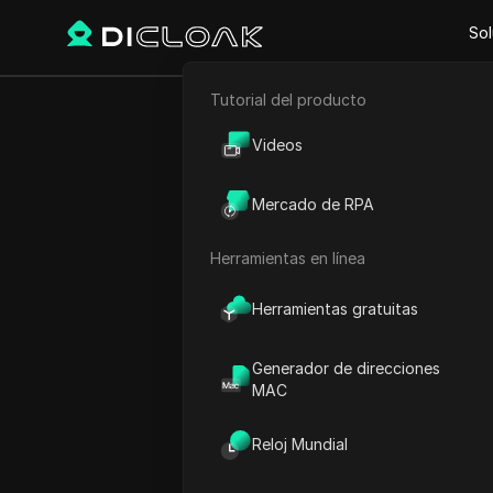
Sol
Tutorial del producto
Comercio electrónico
Proxy Sites
IpnProxy
Videos
Marketing de afiliación
IpnProxy
Mercado de RPA
Raspado web
Proxies ultrarrápidos y pr
Herramientas en línea
Herramientas gratuitas
Generador de direcciones
MAC
Reloj Mundial
¿Qué es IpnProxy