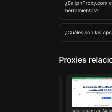
¿Es IpnProxy.com c
herramientas?
¿Cuáles son las opc
Proxies relac
Cherry Prox
Cherry Proxy offre agen
residenziali ad alto rapp
prezzo/prezzo, concent
sulla forte concentrazio
sulla sicurezza. Aiutare