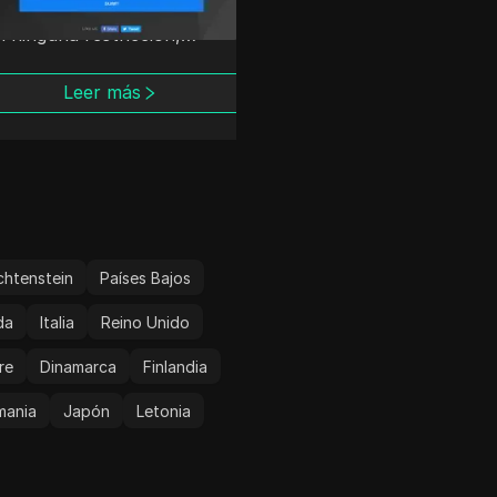
 los videos de YouTube
inguna restricción,
Leer más
so en la escuela o en el
jo.
Leer más
chtenstein
Países Bajos
da
Italia
Reino Unido
re
Dinamarca
Finlandia
mania
Japón
Letonia