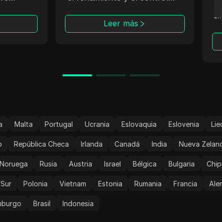
todos
a far
detallado. Con redes de
sin n
datacenter y residenciales,
Leer más
inclu
múltiples protocolos y
traba
cobertura en más de 100
países, resulta ideal para
verificación de anuncios,
estudios de mercado,
automatización y gestión de
múltiples cuentas,
manteniendo tu identidad
protegida.
a
Malta
Portugal
Ucrania
Eslovaquia
Eslovenia
Lie
o
República Checa
Irlanda
Canadá
India
Nueva Zelan
Noruega
Rusia
Austria
Israel
Bélgica
Bulgaria
Chip
 Sur
Polonia
Vietnam
Estonia
Rumania
Francia
Ale
mburgo
Brasil
Indonesia