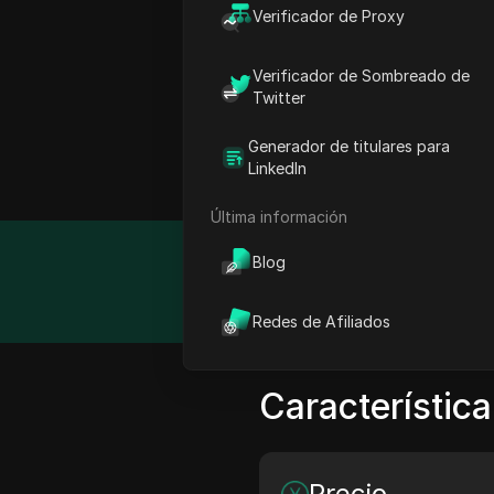
Verificador de Proxy
Cuando se trata de servi
una de las mejores opcio
Verificador de Sombreado de
satisfacer la creciente 
Twitter
anónima, IpnProxy.com of
está la razón por la que
Generador de titulares para
LinkedIn
descuento exclusivo del 
Última información
Blog
Detalle
Redes de Afiliados
Característica
Precio