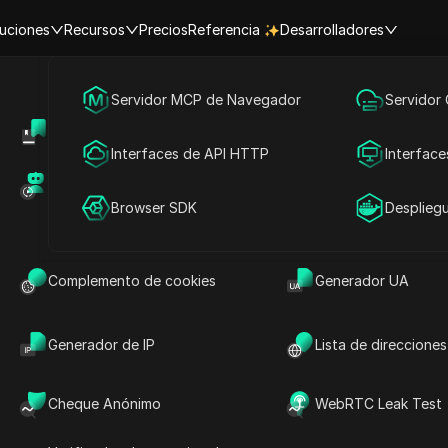
uciones
Recursos
Precios
Referencia
Desarrolladores
Marketing en redes sociales
Servidor MCP de Navegador
Servidor
Centro de Ayuda
Compartir cuenta
Publicidad
Interfaces de API HTTP
Interface
Hacer preguntas
Mercado de RPA (MCP)
Mercado de extens
Compartir cuenta
Browser SDK
Desplieg
ecios imbatibles
Abrir en ChatGPT
Hacer preguntas sobre esta página
Complemento de cookies
Generador UA
Abrir en Claude
Hacer preguntas sobre esta página
Generador de IP
Lista de direcciones
Cheque Anónimo
WebRTC Leak Test
?