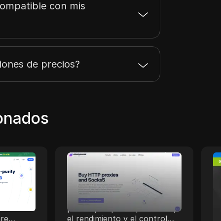
ompatible con mis
iones de precios?
ionados
y
Anonymous Proxies
Un
ti
Anonymous Proxies ofrece
orto
soluciones de proxy
Unblo
rati
configurables para quienes se
proxy
ne e
preocupan por la privacidad,
para 
el rendimiento y el control