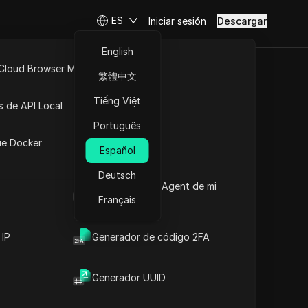
ES
Iniciar sesión
Descargar
English
 Cloud Browser MCP
繁體中文
API Abierta
Tiếng Việt
s de API Local
Português
iones
ue Docker
Español
Deutsch
Cuál es el User Agent de mi
navegador
Français
 IP
Generador de código 2FA
Generador UUID