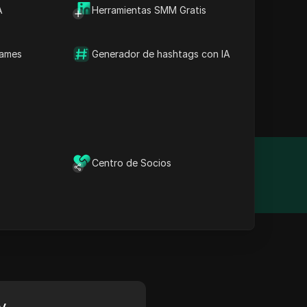
A
Herramientas SMM Gratis
roxy.com se destaca como
les. Diseñado para
ón de datos y navegación
names
Generador de hashtags con IA
ma de necesidades. Aquí
LOAK para obtener un
Centro de Socios
Año de fundación
2022
y