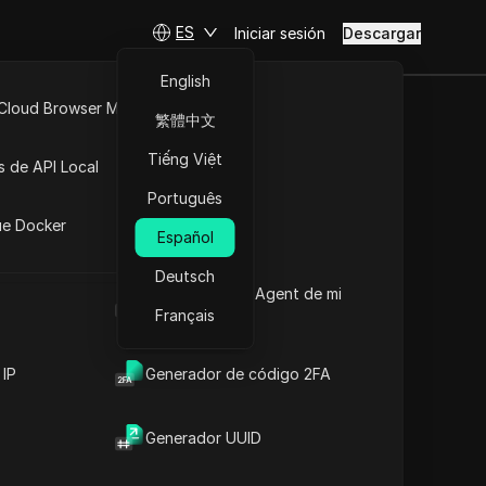
ES
Iniciar sesión
Descargar
English
 Cloud Browser MCP
繁體中文
API Abierta
Tiếng Việt
s de API Local
Português
iones
ue Docker
Español
Deutsch
Cuál es el User Agent de mi
navegador
Français
 IP
Generador de código 2FA
Generador UUID