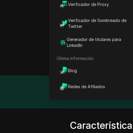
Verificador de Proxy
4everproxy ofrece un se
La plataforma está diseña
Verificador de Sombreado de
restricciones al enmascar
Twitter
en múltiples países, 4eve
acceder a contenido restr
Generador de titulares para
LinkedIn
instalación de software a
4everproxy ofrece planes 
Última información
convierte en una solución
Blog
Redes de Afiliados
Detalle
Característica