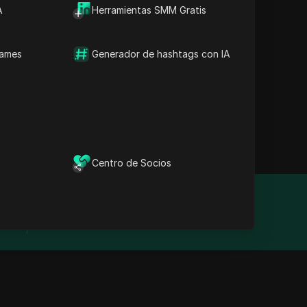
A
Herramientas SMM Gratis
es VPN, HTTP y SOCKS5.
 privado y sin
. Con servidores ubicados
names
Generador de hashtags con IA
egar, transmitir y
 no requiere ninguna
dos los niveles. Además,
mitados, lo que lo
d.
Centro de Socios
Año de fundación
2012