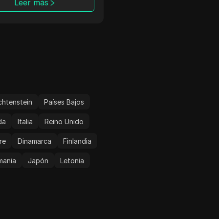
Leer más
Leer más
able, BuyPersonalProxy
UU./Reino Unido.
 socio de confianza para
avegación segura y
ma.
chtenstein
Países Bajos
da
Italia
Reino Unido
re
Dinamarca
Finlandia
mania
Japón
Letonia