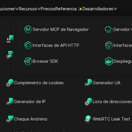
uciones
Recursos
Precios
Referencia
Desarrolladores
Marketing en redes sociales
Servidor MCP de Navegador
Servidor
Centro de Ayuda
Compartir cuenta
Publicidad
Interfaces de API HTTP
Interface
Hacer preguntas
Mercado de RPA (MCP)
Mercado de extens
os para acceso a internet
Compartir cuenta
Browser SDK
Desplieg
Abrir en ChatGPT
Hacer preguntas sobre esta página
Abrir en Claude
Complemento de cookies
Generador UA
Hacer preguntas sobre esta página
Generador de IP
Lista de direcciones
Cheque Anónimo
WebRTC Leak Test
oxy?