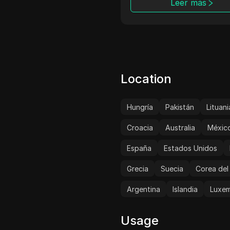
Leer más
so en la escuela o en el
jo.
Leer más
Location
Hungría
Pakistán
Lituani
Croacia
Australia
Méxic
España
Estados Unidos
Grecia
Suecia
Corea del
Argentina
Islandia
Luxe
Usage