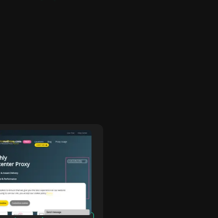
yPersonalProxy
Freeproxy.wi
rsonalProxy ofrece
FreeProxy.win es un sitio
es privados rápidos y
proxy gratuito para acce
os que mantienen tus
sitios web bloqueados en 
idades en línea anónimas
empresa o la escuela. N
vadas. Con
por los sitios web de for
terísticas de seguridad
anónima utilizando nuest
adas y un rendimiento
direcciones IP proxy de E