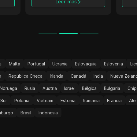
Leer más
confi
es tu
una n
anóni
a
Malta
Portugal
Ucrania
Eslovaquia
Eslovenia
Lie
o
República Checa
Irlanda
Canadá
India
Nueva Zelan
Noruega
Rusia
Austria
Israel
Bélgica
Bulgaria
Chip
 Sur
Polonia
Vietnam
Estonia
Rumania
Francia
Ale
mburgo
Brasil
Indonesia