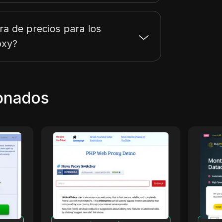
ra de precios para los
oxy?
ionados
UnblockVideos
Bu
U.
un proxy web en línea
BuyPe
aquí
gratuito utilizado para eludir
proxi
la censura de internet y
segur
desbloquear videos de sitios
activ
de video populares
y pri
carac
avanz