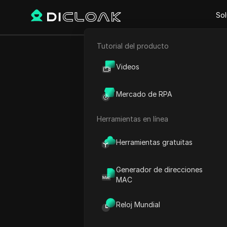
Sol
Tutorial del producto
Comercio electrónico
Proxy Sites
4everproxy
Videos
4everproxy
Marketing de afiliación
Mercado de RPA
Proxies seguros y anónim
Raspado web
sin restricciones
Herramientas en línea
Herramientas gratuitas
Generador de direcciones
MAC
Reloj Mundial
¿Qué es 4everpr