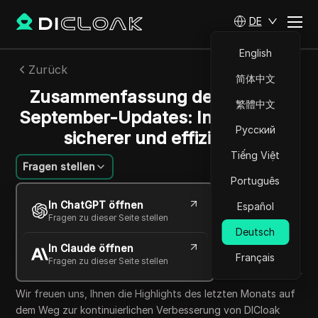
DE
English
Zurück
简体中文
Zusammenfassung des DICloak
繁體中文
September-Updates: Intelligenter,
Русский
sicherer und effizienter
Tiếng Việt
Fragen stellen
Português
Alexey Sorokin
In ChatGPT öffnen
Español
09 Okt. 2025
2
min lesen
Fragen zu dieser Seite stellen
Teilen mit
Deutsch
In Claude öffnen
Copy Link
Français
Fragen zu dieser Seite stellen
Wir freuen uns, Ihnen die Highlights des letzten Monats auf
dem Weg zur kontinuierlichen Verbesserung von DICloak