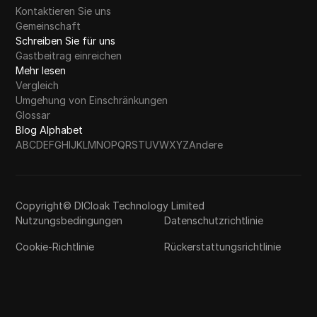
Kontaktieren Sie uns
Gemeinschaft
Schreiben Sie für uns
Gastbeitrag einreichen
Mehr lesen
Vergleich
Umgehung von Einschränkungen
Glossar
Blog Alphabet
A
B
C
D
E
F
G
H
I
J
K
L
M
N
O
P
Q
R
S
T
U
V
W
X
Y
Z
Andere
Copyright© DICloak Technology Limited
Nutzungsbedingungen
Datenschutzrichtlinie
Cookie-Richtlinie
Rückerstattungsrichtlinie