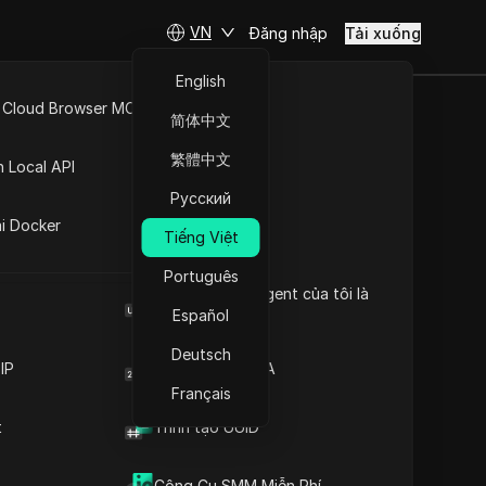
VN
Đăng nhập
Tải xuống
English
Tìm hiểu về kỹ thuật bỏ
 Cloud Browser MCP
简体中文
qua xác minh tài khoản
API Mở
Tầm quan trọng của việc
繁體中文
n Local API
xác minh đối với các nền
Nội dung
tảng trực tuyến
Русский
ng
Kỹ thuật xác minh hiệu
ai Docker
quả để tăng cường bảo
Tiếng Việt
 trình
mật
minh này
Português
Khám phá các phương
Browser User Agent của tôi là
pháp để vượt qua xác
 điện
gì
Español
minh tài khoản
Hiểu động cơ đằng sau
Deutsch
việc bỏ qua xác minh
IP
Trình tạo mã 2FA
 tài
Những thách thức khi bỏ
Français
danh,
qua quy trình xác minh
t
Trình tạo UUID
ác hoạt
Các chiến lược hiệu quả
Trình duyệt vân tay chống
để xác định và ngăn chặn
phát hiện DICloak giữ cho việc
các nỗ lực bỏ qua
Công Cụ SMM Miễn Phí