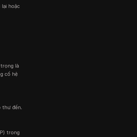
 lại hoặc
trọng là
ng cố hệ
p thư đến.
P) trong