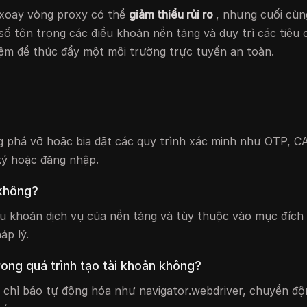
 xoay vòng proxy có thể
giảm thiểu rủi ro
, nhưng cuối cù
số tôn trọng các điều khoản nền tảng và duy trì các tiêu
ệm để thúc đẩy một môi trường trực tuyến an toàn.
g phá vỡ hoặc bịa đặt các quy trình xác minh như OTP,
ký hoặc đăng nhập.
 không?
ều khoản dịch vụ của nền tảng và tùy thuộc vào mục đích
áp lý.
ong quá trình tạo tài khoản không?
c chỉ báo tự động hóa như navigator.webdriver, chuyển đ