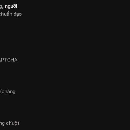
ng,
người
 chuẩn đạo
 CAPTCHA
 (chẳng
ộng chuột