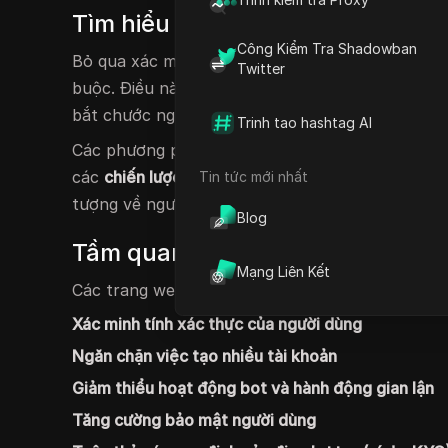
Tìm hiểu về kỹ thuật bỏ qua xác 
Công Kiểm Tra Shadowban
Bỏ qua xác minh tài khoản đề cập đến hành độ
Twitter
buộc. Điều này có thể liên quan đến việc sử dụn
bắt chước người dùng chính hãng.
Trinh tao hashtag AI
Các phương pháp được sử dụng có thể khác nh
các
chiến lược phức tạp hơn
như mô phỏng môi tr
Tin tức mới nhất
tượng về người dùng mới.
Blog
Tầm quan trọng của việc xác min
Mạng Liên Kết
Các trang web và dịch vụ thực hiện quy trình xá
Xác minh tính xác thực của người dùng
Ngăn chặn việc tạo nhiều tài khoản
Giảm thiểu hoạt động bot và hành động gian lận
Tăng cường bảo mật người dùng