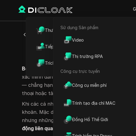
G
Sử dụng Sản phẩm
Thương mại điện tử
Quay lại
Video
Tiếp thị liên kết
Bỏ qua 
Thị trường RPA
Trích xuất dữ liệu web
Bỏ qua xác minh tài khoản
đề cập đến các phương
Công cụ trực tuyến
xác minh danh tính mà các trang web và ứng dụ
— chẳng hạn như xác nhận email, mật khẩu dùn
Công cụ miễn phí
thoại hoặc tải lên ID — được thiết lập để bảo vệ
Trình tạo địa chỉ MAC
Khi các cá nhân hoặc bot cố gắng
điều hướng xu
khoản. Mặc dù một số người dùng có thể theo đ
Đồng Hồ Thế Giới
nhưng những hành động như vậy thường báo h
động liên quan đến nhiều tài khoản
.
Trình kiểm tra Proxy