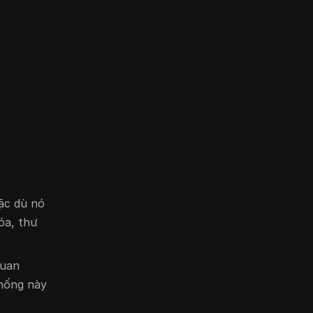
ặc dù nó
óa, thư
quan
thống này