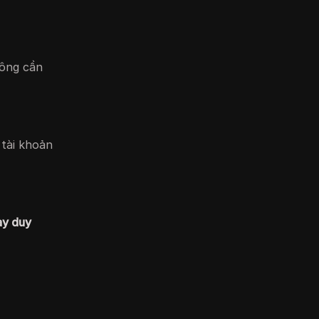
hông cần
 tài khoản
tay duy