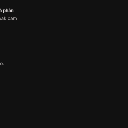
và phân
loak cam
ọ.