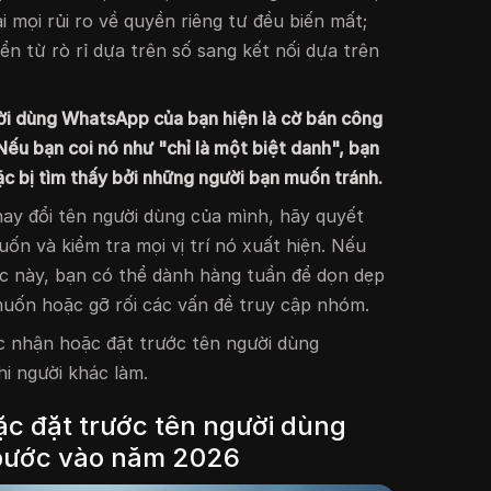
 mọi rủi ro về quyền riêng tư đều biến mất;
ển từ rò rỉ dựa trên số sang kết nối dựa trên
ười dùng WhatsApp của bạn hiện là cờ bán công
Nếu bạn coi nó như "chỉ là một biệt danh", bạn
ặc bị tìm thấy bởi những người bạn muốn tránh.
ay đổi tên người dùng của mình, hãy quyết
ốn và kiểm tra mọi vị trí nó xuất hiện. Nếu
c này, bạn có thể dành hàng tuần để dọn dẹp
uốn hoặc gỡ rối các vấn đề truy cập nhóm.
c nhận hoặc đặt trước tên người dùng
i người khác làm.
c đặt trước tên người dùng
bước vào năm 2026