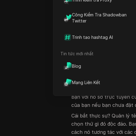
liên kết với ID WhatsApp c
các mối quan tâm về quyền r
Công Kiểm Tra Shadowban
có làm lộ số điện thoại củ
Twitter
không.
Trinh tao hashtag AI
Điều khó khăn là sự chuyển
tên người dùng. Một mặt, 
Tin tức mới nhất
cách mọi người tìm thấy bạ
được liên kết với tài khoả
Blog
mong đợi, đặc biệt nếu bạn
nền tảng. Đó là nơi rủi ro v
Mạng Liên Kết
người dùng WhatsApp của b
bạn với hồ sơ trực tuyến củ
của bạn nếu bạn chưa đặt 
Cái bắt thực sự? Quản lý 
chọn thứ gì đó độc đáo. Bạ
cách nó tương tác với các 