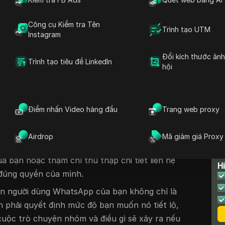
ủa bạn. Hầu hết người dùng nhảy thẳng vào
iêng tư, tự hỏi liệu việc chọn tên người dùng
Công cụ Kiểm tra Tên
Trình tạo UTM
a họ hay để họ liên hệ không mong muốn hay
Instagram
Đổi kích thước ản
Trình tạo tiêu đề LinkedIn
 đổi từ danh tính số điện thoại cơ bản sang
hội
tay cầm cho phép bạn kiểm soát nhiều hơn
n. Mặt khác, tên người dùng của bạn có thể
n của bạn theo những cách bạn có thể không
Điểm nhấn Video hàng đầu
Trang web proxy
 sử dụng cùng một tên người dùng trên các
ề quyền riêng tư xuất hiện: ai đó tìm kiếm tên
Airdrop
Mã giảm giá Proxy
ạn có thể kết nối các cuộc trò chuyện của
T
a bạn hoặc thậm chí thu thập chi tiết liên hệ
H
đúng quyền của mình.
tên người dùng WhatsApp của bạn không chỉ là
n phải quyết định mức độ bạn muốn nó tiết lộ,
cuộc trò chuyện nhóm và điều gì sẽ xảy ra nếu