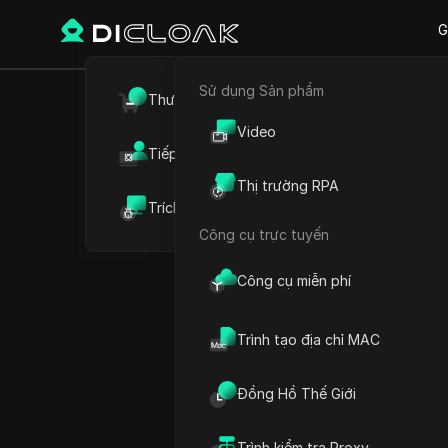
G
Sử dụng Sản phẩm
Quay lại
Thương mại điện tử
Giải th
Video
Tiếp thị liên kết
chúng h
Thị trường RPA
Trích xuất dữ liệu web
quản lý
Công cụ trực tuyến
Công cụ miễn phí
Jessica Wardell
07 Th07 2026
11
Đọc 
Trình tạo địa chỉ MAC
Cố gắng tìm ra cách Tên
ng
Đồng Hồ Thế Giới
biến thành một trò chơi đ
bật lên, nhưng không rõ liệ
Trình kiểm tra Proxy