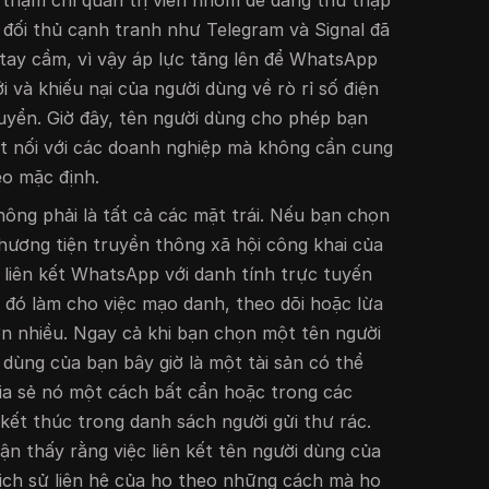
c thậm chí quản trị viên nhóm dễ dàng thu thập
c đối thủ cạnh tranh như Telegram và Signal đã
tay cầm, vì vậy áp lực tăng lên để WhatsApp
i và khiếu nại của người dùng về rò rỉ số điện
huyển. Giờ đây, tên người dùng cho phép bạn
t nối với các doanh nghiệp mà không cần cung
eo mặc định.
ng phải là tất cả các mặt trái. Nếu bạn chọn
ương tiện truyền thông xã hội công khai của
ể liên kết WhatsApp với danh tính trực tuyến
u đó làm cho việc mạo danh, theo dõi hoặc lừa
n nhiều. Ngay cả khi bạn chọn một tên người
 dùng của bạn bây giờ là một tài sản có thể
hia sẻ nó một cách bất cẩn hoặc trong các
kết thúc trong danh sách người gửi thư rác.
n thấy rằng việc liên kết tên người dùng của
lịch sử liên hệ của họ theo những cách mà họ