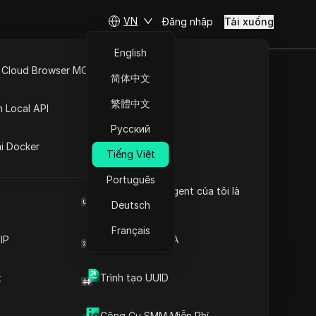
VN
Đăng nhập
Tải xuống
English
 Cloud Browser MCP
简体中文
pp: Cách
API Mở
繁體中文
n Local API
ng tư và
Русский
ng
ai Docker
ăm 2026
Tiếng Việt
Português
Đặt câu hỏi
Browser User Agent của tôi là
gì
Deutsch
Mở trong ChatGPT
Copy Link
Français
Đặt câu hỏi về trang này
IP
Trình tạo mã 2FA
Mở trong Claude
t
Trình tạo UUID
Đặt câu hỏi về trang này
Công Cụ SMM Miễn Phí