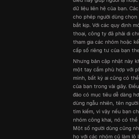
điều này giúp người lạ hoặ
dữ liệu liên hệ của bạn. Cá
cho phép người dùng chọn 
bắt kịp. Với các quy định mớ
thoại, công ty đã phải di c
tham gia các nhóm hoặc kế
cấp số riêng tư của bạn th
Nhưng bản cập nhật này khô
một tay cầm phù hợp với ph
mình, bất kỳ ai cũng có th
của bạn trong vài giây. Điề
đảo có mục tiêu dễ dàng hơ
dùng ngẫu nhiên, tên người
tìm kiếm, vì vậy nếu bạn c
nhóm công khai, nó có thể 
Một số người dùng cũng nhậ
họ với các nhóm cũ làm lộ 