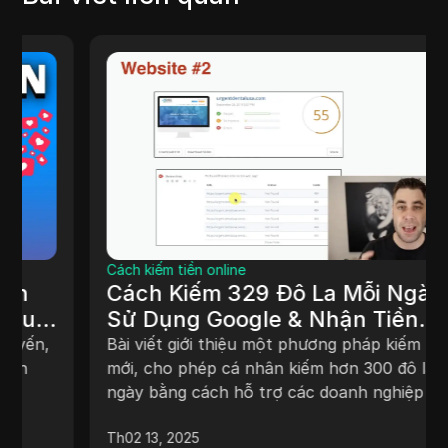
Cách kiếm tiền online
Cách Kiếm 329 Đô La Mỗi Ngày
Sử Dụng Google & Nhận Tiền
Miễn Phí (Toàn Cầu & Mới)
Bài viết giới thiệu một phương pháp kiếm tiền
mới, cho phép cá nhân kiếm hơn 300 đô la mỗi
ngày bằng cách hỗ trợ các doanh nghiệp địa
phương cải thiện sự hiện diện trực tuyến của
Th02 13, 2025
họ. Phương pháp này không yêu cầu tiếp thị