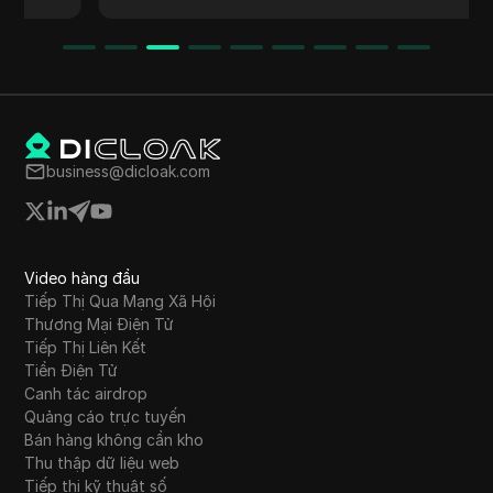
truyền thông xã hội hay quảng cáo trả tiền, mà
tập trung vào việc xác định và khắc phục các
vấn đề trên website của doanh nghiệp. Bài viết
cung cấp hướng dẫn chi tiết từ việc xác định
doanh nghiệp mục tiêu đến cách liên hệ và
cung cấp dịch vụ.
business@dicloak.com
Video hàng đầu
Tiếp Thị Qua Mạng Xã Hội
Thương Mại Điện Tử
Tiếp Thị Liên Kết
Tiền Điện Tử
Canh tác airdrop
Quảng cáo trực tuyến
Bán hàng không cần kho
Thu thập dữ liệu web
Tiếp thị kỹ thuật số