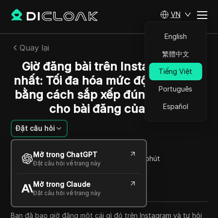
VN
English
Quay lại
繁體中文
Giờ đăng bài trên Instagram tốt
Tiếng Việt
nhất: Tối đa hóa mức độ tương tác
Português
bằng cách sắp xếp đúng thời gian
cho bài đăng của bạn
Español
Đặt câu hỏi
William Davis
Mở trong ChatGPT
19 Th09 2025
5
Đọc trong giây phút
Đặt câu hỏi về trang này
Chia sẻ với
Mở trong Claude
Copy Link
Đặt câu hỏi về trang này
Bạn đã bao giờ đăng một cái gì đó trên Instagram và tự hỏi