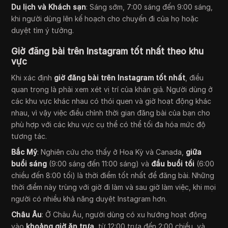
Du lịch và Khách sạn
: Sáng sớm, 7:00 sáng đến 9:00 sáng,
khi người dùng lên kế hoạch cho chuyến đi của họ hoặc
duyệt tìm ý tưởng.
Giờ đăng bài trên Instagram tốt nhất theo khu
vực
Khi xác định
giờ đăng bài trên Instagram tốt nhất
, điều
quan trọng là phải xem xét vị trí của khán giả. Người dùng ở
các khu vực khác nhau có thói quen và giờ hoạt động khác
nhau, vì vậy việc điều chỉnh thời gian đăng bài của bạn cho
phù hợp với các khu vực cụ thể có thể tối đa hóa mức độ
tương tác.
Bắc Mỹ
: Nghiên cứu cho thấy ở Hoa Kỳ và Canada,
giữa
buổi sáng
(9:00 sáng đến 11:00 sáng) và
đầu buổi tối
(6:00
chiều đến 8:00 tối) là thời điểm tốt nhất để đăng bài. Những
thời điểm này trùng với giờ đi làm và sau giờ làm việc, khi mọi
người có nhiều khả năng duyệt Instagram hơn.
Châu Âu
: Ở Châu Âu, người dùng có xu hướng hoạt động
vào
khoảng giờ ăn trưa
, từ 12:00 trưa đến 2:00 chiều, và