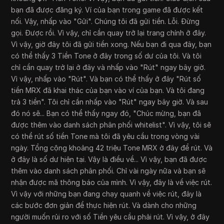
bạn đã được đăng ký. Ví của bạn trong game đã được kết
nối. Vậy, nhấp vào "Gửi". Chúng tôi đã gửi tiền. Lỗi. Đừng
gọi. Được rồi. Vì vậy, chỉ cần quay trở lại trang chính ở đây.
Vì vậy, giờ đây tôi đã gửi tiền xong. Nếu bạn đi qua đây, bạn
có thể thấy 3 Tiền Tone ở đây trong số dư của tôi. Và tôi
chỉ cần quay trở lại ở đây và nhấp vào "Rút" ngay bây giờ.
Vì vậy, nhấp vào "Rút". Và bạn có thể thấy ở đây "Rút số
tiền MRX đã khai thác của bạn vào ví của bạn. Và tôi đang
trả 3 tiền". Tôi chỉ cần nhấp vào "Rút" ngay bây giờ. Và sau
đó nó sẽ... Bạn có thể thấy ngay đó, "Chúc mừng, bạn đã
được thêm vào danh sách phân phối whitelist". Vì vậy, tôi sẽ
có thể rút số tiền Tone mà tôi đã yêu cầu trong vòng vài
ngày. Tổng cộng khoảng 42 triệu Tone MRX ở đây để rút. Và
ở đây là số dư hiện tại. Vậy là điều về... Vì vậy, bạn đã được
thêm vào danh sách phân phối. Chỉ vài ngày nữa và bạn sẽ
nhận được mã thông báo của mình. Vì vậy, đây là về việc rút.
Vì vậy với những bạn đang chạy quanh về việc rút, đây là
các bước đơn giản để thực hiện rút. Và dành cho những
người muốn rủi ro với số Tiền yêu cầu phải rút. Vì vậy, ở đây