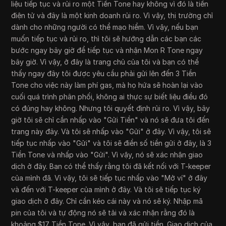
liệu tiếp tục và rủi ro một Tiền Tone hay không vì đó là tiền
điện tử và đây là một kinh doanh rủi ro. Vì vậy, thị trường chỉ
dành cho những người có thể mạo hiểm. Vì vậy, nếu bạn
muốn tiếp tục và rủi ro, thì tôi sẽ hướng dẫn các bạn các
bước ngay bây giờ để tiếp tục và nhận Mon R Tone ngay
bây giờ. Vì vậy, ở đây là trang chủ của tôi và bạn có thể
thấy ngay đây tôi được yêu cầu phải gửi lên đến 3 Tiền
Tone cho việc này làm phí gas, mà họ hứa sẽ hoàn lại vào
cuối quá trình phân phối, không ai thực sự biết liệu điều đó
có đúng hay không. Nhưng tôi quyết định rủi ro. Vì vậy, bây
giờ tôi sẽ chỉ cần nhấp vào "Gửi Tiền" và nó sẽ đưa tôi đến
trang này đây. Và tôi sẽ nhấp vào "Gửi" ở đây. Vì vậy, tôi sẽ
tiếp tục nhấp vào "Gửi" và tôi sẽ điền số tiền gửi ở đây, là 3
Tiền Tone và nhấp vào "Gửi". Vì vậy, nó sẽ xác nhận giao
dịch ở đây. Bạn có thể thấy rằng tôi đã kết nối với T-keeper
của mình đã. Vì vậy, tôi sẽ tiếp tục nhấp vào "Mở ví" ở đây
và đến với T-keeper của mình ở đây. Và tôi sẽ tiếp tục ký
giao dịch ở đây. Chỉ cần kéo cái này và nó sẽ ký. Nhập mã
pin của tôi và tự động nó sẽ tải và xác nhận rằng đó là
khoảng $17 Tiền Tone. Vì vậy, bạn đã gửi tiền. Giao dịch của