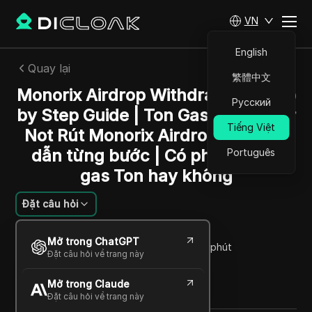
VN
English
Quay lại
繁體中文
Monorix Airdrop Withdrawal - Step
Русский
by Step Guide | Ton Gas Fee Pay or
Tiếng Việt
Not Rút Monorix Airdrop - Hướng
dẫn từng bước | Có phải trả phí
Português
gas Ton hay không
Đặt câu hỏi
Rafael Almeida
Mở trong ChatGPT
09 Th03 2025
4
Đọc trong giây phút
Đặt câu hỏi về trang này
Chia sẻ với
Mở trong Claude
Copy Link
Đặt câu hỏi về trang này