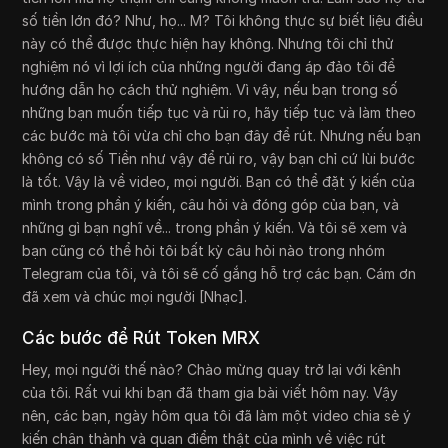
số tiền lớn đó? Như, họ... M? Tôi không thực sự biết liệu điều
này có thể được thực hiện hay không. Nhưng tôi chỉ thử
nghiệm nó vì lợi ích của những người đang áp đảo tôi để
hướng dẫn họ cách thử nghiệm. Vì vậy, nếu bạn trong số
những bạn muốn tiếp tục và rủi ro, hãy tiếp tục và làm theo
các bước mà tôi vừa chỉ cho bạn đây để rút. Nhưng nếu bạn
không có số Tiền như vậy để rủi ro, vậy bạn chỉ cứ lùi bước
là tốt. Vậy là về video, mọi người. Bạn có thể đặt ý kiến của
mình trong phần ý kiến, câu hỏi và đóng góp của bạn, và
những gì bạn nghĩ về... trong phần ý kiến. Và tôi sẽ xem và
bạn cũng có thể hỏi tôi bất kỳ câu hỏi nào trong nhóm
Telegram của tôi, và tôi sẽ cố gắng hỗ trợ các bạn. Cám ơn
đã xem và chúc mọi người [Nhạc].
Các bước để Rút Token MRX
Hey, mọi người thế nào? Chào mừng quay trở lại với kênh
của tôi. Rất vui khi bạn đã tham gia bài viết hôm nay. Vậy
nên, các bạn, ngày hôm qua tôi đã làm một video chia sẻ ý
kiến chân thành và quan điểm thật của mình về việc rút