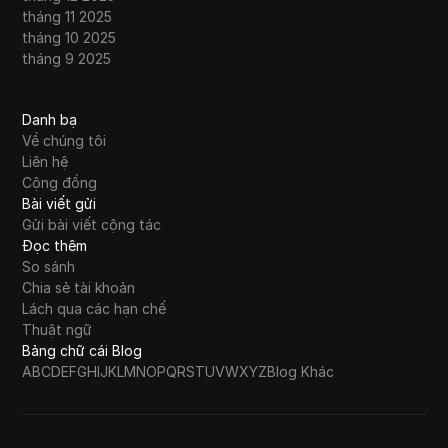
tháng 11 2025
tháng 10 2025
tháng 9 2025
Danh bạ
Về chúng tôi
Liên hệ
Cộng đồng
Bài viết gửi
Gửi bài viết cộng tác
Đọc thêm
So sánh
Chia sẻ tài khoản
Lách qua các hạn chế
Thuật ngữ
Bảng chữ cái Blog
A
B
C
D
E
F
G
H
I
J
K
L
M
N
O
P
Q
R
S
T
U
V
W
X
Y
Z
Blog Khác