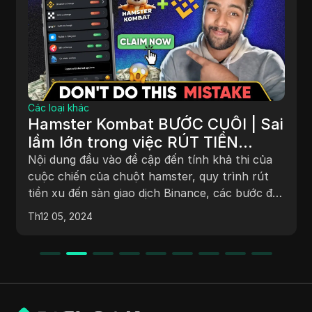
Các loại khác
Hamster Kombat BƯỚC CUỐI | Sai
lầm lớn trong việc RÚT TIỀN
Hamster KOMBAT - Hamster yêu
Nội dung đầu vào đề cập đến tính khả thi của
cầu Sàn giao dịch nào
cuộc chiến của chuột hamster, quy trình rút
tiền xu đến sàn giao dịch Binance, các bước để
quy đổi tiền chuột hamster sang USDT và rút
Th12 05, 2024
tiền vào tài khoản ngân hàng với các biện pháp
phòng ngừa. Nó cũng nhấn mạnh việc tránh
các lỗi phổ biến và các vụ lừa đảo tiềm ẩn
trong quá trình này.