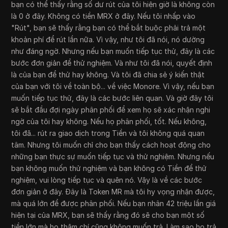
bạn có thể thấy rằng số dư rút của tôi hiện giờ là không còn
là 0 ở đây. Không có tiền MRX ở đây. Nếu tôi nhấp vào
"Rút", bạn sẽ thấy rằng bạn có thể bắt buộc phải trả một
khoản phí để rút lần nữa. Vì vậy, như tôi đã nói, nó dường
như đáng ngờ. Nhưng nếu bạn muốn tiếp tục thử, đây là các
bước đơn giản để thử nghiệm. Và như tôi đã nói, quyết định
là của bạn để thử hay không. Và tôi đã chia sẻ ý kiến thật
của bạn với tôi về toàn bộ... về việc Monore. Vì vậy, nếu bạn
muốn tiếp tục thử, đây là các bước liên quan. Và giờ đây tôi
sẽ bắt đầu đợi ngày phân phối để xem họ sẽ xác nhận nghi
ngờ của tôi hay không. Nếu họ phân phối, tốt. Nếu không,
tôi đã... rút ra giao dịch trong Tiền và tôi không quá quan
tâm. Nhưng tôi muốn chỉ cho bạn thấy cách hoạt động cho
những bạn thực sự muốn tiếp tục và thử nghiệm. Nhưng nếu
bạn không muốn thử nghiệm và bạn không có Tiền để thử
nghiệm, vui lòng tiếp tục và quên nó. Vậy là về các bước
đơn giản ở đây. Đây là Token MR mà tôi hy vọng nhận được,
mà quá lớn để được phân phối. Nếu bạn nhân 42 triệu lần giá
hiện tại của MRX, bạn sẽ thấy rằng đó sẽ cho bạn một số
tiền lớn mà họ thậm chí cũng không muốn trả. Làm sao họ trả