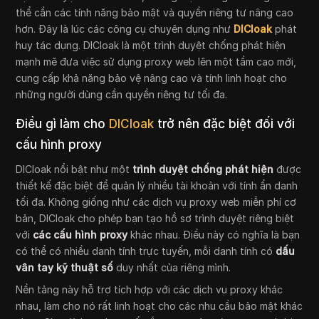
thể cần các tính năng bảo mật và quyền riêng tư nâng cao
hơn. Đây là lúc các công cụ chuyên dụng như
DICloak
phát
huy tác dụng. DICloak là một trình duyệt chống phát hiện
mạnh mẽ đưa việc sử dụng proxy web lên một tầm cao mới,
cung cấp khả năng bảo vệ nâng cao và tính linh hoạt cho
những người dùng cần quyền riêng tư tối đa.
Điều gì làm cho
DICloak
trở nên đặc biệt đối với
cấu hình proxy
DICloak nổi bật như một
trình duyệt chống phát hiện
được
thiết kế đặc biệt để quản lý nhiều tài khoản với tính ẩn danh
tối đa. Không giống như các dịch vụ proxy web miễn phí cơ
bản, DICloak cho phép bạn tạo hồ sơ trình duyệt riêng biệt
với
các cấu hình proxy
khác nhau. Điều này có nghĩa là bạn
có thể có nhiều danh tính trực tuyến, mỗi danh tính có
dấu
vân tay kỹ thuật số
duy nhất của riêng mình.
Nền tảng này hỗ trợ tích hợp với các dịch vụ proxy khác
nhau, làm cho nó rất linh hoạt cho các nhu cầu bảo mật khác