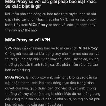
MiGa Proxy so với các giải pháp bảo mật khác:
Sự khác biệt là gì?
Khi khám phá các công cụ bảo mật trực tuyến, bạn sẽ bắt
gặp nhiều tùy chọn khác nhau như VPN, Tor và các proxy
khác. Hãy xem
MiGa Proxy
so sánh với các lựa chọn thay
thế này như thế nào:
MiGa Proxy so với VPN
VPN
cung cấp khả năng bảo vệ toàn diện hơn
MiGa Proxy
.
Chúng mã hóa tất cả lưu lượng truy cập internet của bạn và
thường cung cấp nhiều vị trí máy chủ hơn. Tuy nhiên, chúng
thường yêu cầu thanh toán, cài đặt phần mềm và phức tạp
hơn để sử dụng.
MiGa Proxy
, là một proxy web miễn phí, không yêu cầu cài
đặt hoặc thanh toán. Nó hoạt động trực tiếp trong trình
duyệt của bạn, giúp thuận tiện cho việc duyệt web thông
thường và truy cập nội dung bị chặn. Mặc dù nó không cung
cấp cùng mức mã hóa và bảo vệ như VPN, nhưng nó rất phù
hợp với các nhu cầu bảo mật cơ bản.