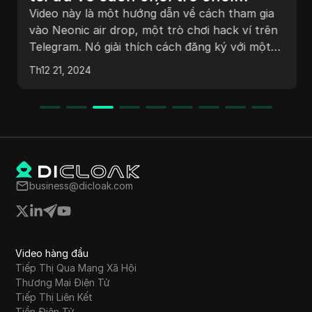
MNEMONIC & KIẾM Hóa Đơn
Video này là một hướng dẫn về cách tham gia
vào Neonic air drop, một trò chơi hack ví trên
Telegram. Nó giải thích cách đăng ký với một
liên kết đặc biệt, chơi trò chơi bằng cách hack
Th12 21, 2024
ví bằng cách sử dụng gas, hoàn thành các
nhiệm vụ để nhận điểm, và đổi thưởng. Người
xem có thể kiếm được điểm thưởng thông qua
các hoạt động như check-in hàng ngày và mời
bạn bè. Hướng dẫn này thể hiện các bước liên
quan đến việc hack ví, đổi thưởng, và kiếm điểm
trong trò chơi.
business@dicloak.com
Video hàng đầu
Tiếp Thị Qua Mạng Xã Hội
Thương Mại Điện Tử
Tiếp Thị Liên Kết
Tiền Điện Tử