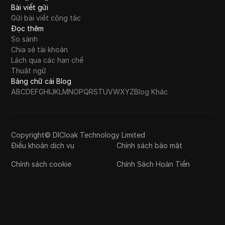
Bài viết gửi
Gửi bài viết cộng tác
Đọc thêm
So sánh
Chia sẻ tài khoản
Lách qua các hạn chế
Thuật ngữ
Bảng chữ cái Blog
A
B
C
D
E
F
G
H
I
J
K
L
M
N
O
P
Q
R
S
T
U
V
W
X
Y
Z
Blog Khác
Copyright© DICloak Technology Limited
Điều khoản dịch vụ
Chính sách bảo mật
Chính sách cookie
Chính Sách Hoàn Tiền