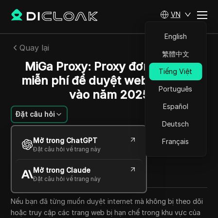
VN
English
Quay lại
繁體中文
MiGa Proxy: Proxy đơn giản và
Tiếng Việt
miễn phí để duyệt web ẩn danh
Português
vào năm 2025
Español
Đặt câu hỏi
Deutsch
Alexey Sidorov
Mở trong ChatGPT
Français
17 Th10 2025
6
Đọc trong giây phút
Đặt câu hỏi về trang này
Chia sẻ với
Mở trong Claude
Copy Link
Đặt câu hỏi về trang này
Nếu bạn đã từng muốn duyệt internet mà không bị theo dõi
hoặc truy cập các trang web bị hạn chế trong khu vực của