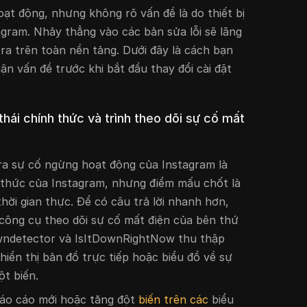
oạt động, nhưng không rõ vấn đề là do thiết bị
agram. Nhảy thẳng vào các bản sửa lỗi sẽ lãng
 ra trên toàn nền tảng. Dưới đây là cách bạn
n vấn đề trước khi bắt đầu thay đổi cài đặt
hái chính thức và trình theo dõi sự cố mất
ra sự cố ngừng hoạt động của Instagram là
 thức của Instagram, nhưng điểm mấu chốt là
hời gian thực. Để có câu trả lời nhanh hơn,
công cụ theo dõi sự cố mất điện của bên thứ
wndetector và IsItDownRightNow thu thập
hiển thị bản đồ trực tiếp hoặc biểu đồ về sự
t biến.
áo cáo mới hoặc tăng đột
biến trên các
biểu