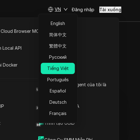
VN
Đăng nhập
Tải xuống
English
 Cloud Browser MCP
简体中文
m vào năm
API Mở
繁體中文
n Local API
ì và cách
Русский
ng
ai Docker
Tiếng Việt
Português
Đặt câu hỏi
Browser User Agent của tôi là
gì
Español
Mở trong ChatGPT
Copy Link
Deutsch
Đặt câu hỏi về trang này
IP
Trình tạo mã 2FA
Français
Mở trong Claude
t
Trình tạo UUID
Đặt câu hỏi về trang này
Công Cụ SMM Miễn Phí