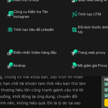
ng đó không phải là một lần.
Sự cố ngừng
 làm gián đoạn việc sử dụng hàng ngày của
Công cụ Kiểm tra Tên
Trình tạo UTM
 nay, thường không có cảnh báo. Đối với người
Instagram
 ngay cả một thời gian ngắn ngừng hoạt động
Đổi kích thước ản
g có thể đồng nghĩa với việc mất tương tác
Trình tạo tiêu đề LinkedIn
hội
àng.
Trang trạng thái
của nền tảng hiếm khi
n cập nhật mơ hồ, vì vậy người dùng tràn
i ảnh chụp màn hình và các câu hỏi như
Điểm nhấn Video hàng đầu
Trang web proxy
 động không?" hoặc "Instagram không hoạt
Airdrop
Mã giảm giá Proxy
ời mất cảnh giác là sự cố ngừng hoạt động
T
g, chúng có thể khóa bạn, xáo trộn tin nhắn
H
ác hạn chế tài khoản tạm thời nếu bạn thử làm
thương hiệu lớn cũng tranh giành câu trả lời
hường, khởi động lại ứng dụng, chuyển đổi
rình nền, không hiệu quả. Đó là lý do tại sao