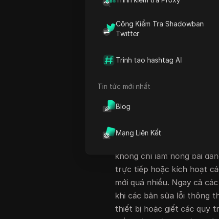
trống. Sự cố ngừng hoạt độ
hoạt động trên Instagram
đã
Công Kiểm Tra Shadowban
hàng triệu người trong năm
Twitter
sáng tạo và doanh nghiệp,
trên Instagram hôm nay cũn
Trinh tao hashtag AI
hoặc bỏ lỡ doanh số bán h
cung cấp nhiều hơn một bả
Tin tức mới nhất
ngập DownDetector và X vớ
Blog
"Instagram có ngừng hoạt
động cho bất kỳ ai khác?"
Mạng Liên Kết
Điều khiến hầu hết mọi ngư
không chỉ làm hỏng bài đăn
trực tiếp hoặc kích hoạt c
mới quá nhiều. Ngay cả các 
khi các bản sửa lỗi thông t
thiết bị hoặc giết các quy t