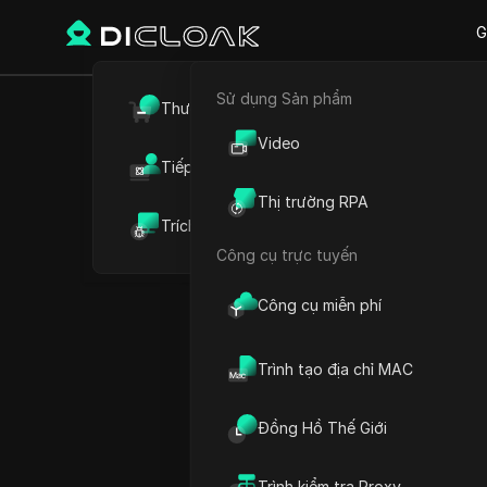
G
Sử dụng Sản phẩm
Quay lại
Thương mại điện tử
Sự cố ng
Video
Tiếp thị liên kết
2026: Tạ
Thị trường RPA
Trích xuất dữ liệu web
Công cụ trực tuyến
Công cụ miễn phí
Jessica Wardell
01 Th07 2026
9
Đọc t
Trình tạo địa chỉ MAC
Vào ngày 27 tháng 5 năm 2
Đồng Hồ Thế Giới
cấp dữ liệu Instagram của h
không tải được, câu chuyện
Trình kiểm tra Proxy