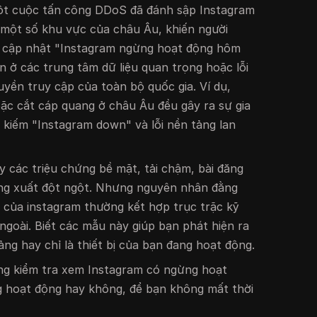
ột cuộc tấn công DDoS đã đánh sập Instagram
 một số khu vực của châu Âu, khiến người
n cập nhật "Instagram ngừng hoạt động hôm
 ở các trung tâm dữ liệu quan trọng hoặc lỗi
yền truy cập của toàn bộ quốc gia. Ví dụ,
oặc cắt cáp quang ở châu Âu đều gây ra sự gia
m kiếm "Instagram down" và lỗi nền tảng lan
y các triệu chứng bề mặt, tải chậm, bài đăng
ng xuất đột ngột. Nhưng nguyên nhân đằng
 của instagram thường kết hợp trục trặc kỹ
ngoài. Biết các mẫu này giúp bạn phát hiện ra
ảng hay chỉ là thiết bị của bạn đang hoạt động.
ng kiểm tra xem Instagram có ngừng hoạt
 hoạt động hay không, để bạn không mất thời