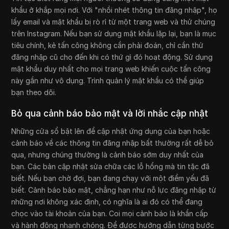
khẩu ở khắp mọi nơi. Với "nhồi nhét thông tin đăng nhập", họ
lấy email và mật khẩu bị rò rỉ từ một trang web và thử chúng
trên Instagram. Nếu bạn sử dụng mật khẩu lặp lại, bạn là mục
tiêu chính, kẻ tấn công không cần phải đoán, chỉ cần thử
đăng nhập cũ cho đến khi có thứ gì đó hoạt động. Sử dụng
mật khẩu duy nhất cho mọi trang web khiến cuộc tấn công
này gần như vô dụng. Trình quản lý mật khẩu có thể giúp
bạn theo dõi.
Bỏ qua cảnh báo bảo mật và lời nhắc cập nhật
Những cửa sổ bật lên để cập nhật ứng dụng của bạn hoặc
cảnh báo về các thông tin đăng nhập bất thường rất dễ bỏ
qua, nhưng chúng thường là cảnh báo sớm duy nhất của
bạn. Các bản cập nhật sửa chữa các lỗ hổng mà tin tặc đã
biết. Nếu bạn chờ đợi, bạn đang chạy với một điểm yếu đã
biết. Cảnh báo bảo mật, chẳng hạn như nỗ lực đăng nhập từ
những nơi không xác định, có nghĩa là ai đó có thể đang
chọc vào tài khoản của bạn. Coi mọi cảnh báo là khẩn cấp
và hành động nhanh chóng. Để được hướng dẫn từng bước