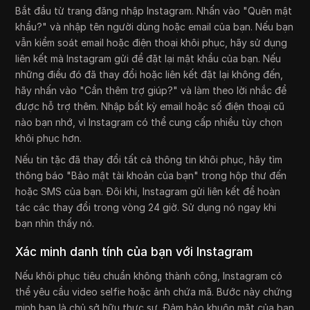
Bắt đầu từ trang đăng nhập Instagram. Nhấn vào "Quên mật
khẩu?" và nhập tên người dùng hoặc email của bạn. Nếu bạn
vẫn kiểm soát email hoặc điện thoại khôi phục, hãy sử dụng
liên kết mà Instagram gửi để đặt lại mật khẩu của bạn. Nếu
những điều đó đã thay đổi hoặc liên kết đặt lại không đến,
hãy nhấn vào "Cần thêm trợ giúp?" và làm theo lời nhắc để
được hỗ trợ thêm. Nhập bất kỳ email hoặc số điện thoại cũ
nào bạn nhớ, vì Instagram có thể cung cấp nhiều tùy chọn
khôi phục hơn.
Nếu tin tặc đã thay đổi tất cả thông tin khôi phục, hãy tìm
thông báo "Bảo mật tài khoản của bạn" trong hộp thư đến
hoặc SMS của bạn. Đôi khi, Instagram gửi liên kết để hoàn
tác các thay đổi trong vòng 24 giờ. Sử dụng nó ngay khi
bạn nhìn thấy nó.
Xác minh danh tính của bạn với Instagram
Nếu khôi phục tiêu chuẩn không thành công, Instagram có
thể yêu cầu video selfie hoặc ảnh chứa mã. Bước này chứng
minh bạn là chủ sở hữu thực sự. Đảm bảo khuôn mặt của bạn