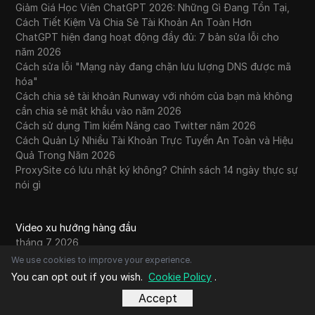
Giảm Giá Học Viên ChatGPT 2026: Những Gì Đang Tồn Tại,
Cách Tiết Kiệm Và Chia Sẻ Tài Khoản An Toàn Hơn
ChatGPT hiện đang hoạt động đầy đủ: 7 bản sửa lỗi cho
năm 2026
Cách sửa lỗi "Mạng này đang chặn lưu lượng DNS được mã
hóa"
Cách chia sẻ tài khoản Runway với nhóm của bạn mà không
cần chia sẻ mật khẩu vào năm 2026
Cách sử dụng Tìm kiếm Nâng cao Twitter năm 2026
Cách Quản Lý Nhiều Tài Khoản Trực Tuyến An Toàn và Hiệu
Quả Trong Năm 2026
ProxySite có lưu nhật ký không? Chính sách 14 ngày thực sự
nói gì
Video xu hướng hàng đầu
tháng 7 2026
tháng 6 2026
We use cookies to improve your experience.
tháng 5 2026
You can opt out if you wish.
Cookie Policy
.
tháng 4 2026
Accept
tháng 3 2026