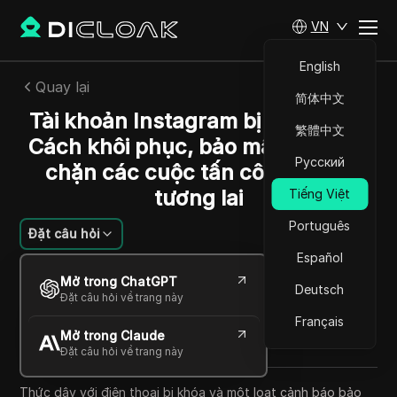
VN
English
Quay lại
简体中文
Tài khoản Instagram bị tấn công?
繁體中文
Cách khôi phục, bảo mật và ngăn
Русский
chặn các cuộc tấn công trong
tương lai
Tiếng Việt
Português
Đặt câu hỏi
Español
Emily Grace
Mở trong ChatGPT
02 Th06 2026
10
Đọc trong giây phút
Deutsch
Đặt câu hỏi về trang này
Chia sẻ với
Français
Mở trong Claude
Copy Link
Đặt câu hỏi về trang này
Thức dậy với điện thoại bị khóa và một loạt cảnh báo bảo