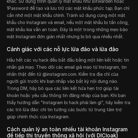
khác. Sử dụng trình quản lý mật khẩu như Bitwarden hoặc
1Password để tạo và lưu trữ các mật khẩu phức tạp; Bạn chỉ
cần nhớ một mật khẩu chính. Tránh sử dụng cùng một mật
khẩu cho Instagram và email, nếu một mật khẩu bị tấn công,
mật khẩu kia vẫn an toàn. Đây là một trong những mẹo bảo
mật Instagram đơn giản nhất nhưng bị bỏ qua nhiều nhất.
Cảnh giác với các nỗ lực lừa đảo và lừa đảo
Hầu hết các vụ hack đều bắt đầu bằng một liên kết hoặc tin
nhắn giả mạo. Theo dõi các email giả mạo từ Instagram, tin
nhắn thật đến từ @instagram.com. Kiểm tra địa chỉ của
người gửi trước khi bạn nhấp vào bất kỳ nội dung nào.
Trong DM, hãy bỏ qua các liên kết hứa hẹn trợ giúp tài
khoản hoặc yêu cầu thông tin đăng nhập của bạn. Khi bạn
thấy hướng dẫn "Instagram bị hack phải làm gì", hãy kiểm tra
các trò lừa đảo: chỉ tin tưởng các bước từ trung tâm trợ
giúp chính thức của Instagram.
Cách quản lý an toàn nhiều tài khoản Instagram
để tiếp thị truyền thông xã hội (với DICloak)