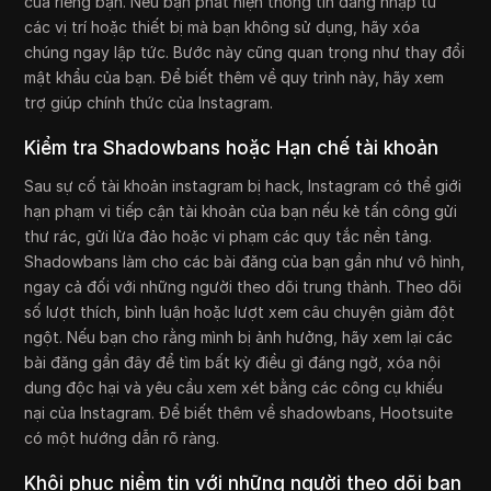
của riêng bạn. Nếu bạn phát hiện thông tin đăng nhập từ
các vị trí hoặc thiết bị mà bạn không sử dụng, hãy xóa
chúng ngay lập tức. Bước này cũng quan trọng như thay đổi
mật khẩu của bạn. Để biết thêm về quy trình này, hãy xem
trợ giúp chính thức của Instagram.
Kiểm tra Shadowbans hoặc Hạn chế tài khoản
Sau sự cố tài khoản instagram bị hack, Instagram có thể giới
hạn phạm vi tiếp cận tài khoản của bạn nếu kẻ tấn công gửi
thư rác, gửi lừa đảo hoặc vi phạm các quy tắc nền tảng.
Shadowbans làm cho các bài đăng của bạn gần như vô hình,
ngay cả đối với những người theo dõi trung thành. Theo dõi
số lượt thích, bình luận hoặc lượt xem câu chuyện giảm đột
ngột. Nếu bạn cho rằng mình bị ảnh hưởng, hãy xem lại các
bài đăng gần đây để tìm bất kỳ điều gì đáng ngờ, xóa nội
dung độc hại và yêu cầu xem xét bằng các công cụ khiếu
nại của Instagram. Để biết thêm về shadowbans, Hootsuite
có một hướng dẫn rõ ràng.
Khôi phục niềm tin với những người theo dõi bạn