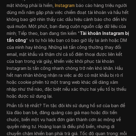
mật không phải là hiếm,
Instagram
báo cáo hàng triệu người
dùng mỗi năm gặp phải việc chiếm đoạt tài khoản và hầu hết
không bao giờ nhìn thấy các dấu hiệu cảnh báo cho đến khi
quá muộn. Một phút, bạn đang cuộn nguồn cấp dữ liệu của
mình; Tiếp theo, bạn đang tìm kiếm "
Tài khoản Instagram bị
tấn công
" và tự hỏi liệu bạn có bao giờ lấy lại ảnh hoặc DM
của mình hay không. Những kẻ tấn công thường thay đổi
email, mật khẩu và thậm chí cả số điện thoại được liên kết
của bạn trong vài giây, khiến việc khôi phục tài khoản
Instagram bị tấn công nhanh chóng trở nên khó khăn. Hầu
hết nạn nhân không nhận ra việc ai đó có mật khẩu bị rò rỉ
hoặc cookie phiên từ một trang web khác dễ dàng xâm
nhập như thế nào, đặc biệt nếu xác thực hai yếu tố bị thiếu
hoặc được sử dụng lại.
Phần tồi tệ nhất? Tin tặc đôi khi sử dụng hồ sơ của bạn để
lừa đảo bạn bè, đăng quảng cáo giả mạo hoặc đòi tiền
chuộc, biến một vụ hack đơn giản thành cơn ác mộng về
quyền riêng tư. Hoảng loạn là điều phổ biến, nhưng di
chuyển chậm khiến bạn phải trả giá. Tốc độ quan trọng: mỗi