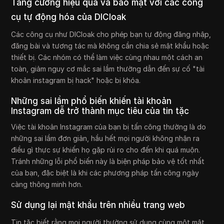
Tăng cường hiệu quả và bảo mật với các công
cụ tự động hóa của DICloak
Các công cụ như DICloak cho phép bạn tự động đăng nhập,
đăng bài và tương tác mà không cần chia sẻ mật khẩu hoặc
thiết bị. Các nhóm có thể làm việc cùng nhau một cách an
toàn, giảm nguy cơ mắc sai lầm thường dẫn đến sự cố "tài
khoản instagram bị hack" hoặc bị khóa.
Những sai lầm phổ biến khiến tài khoản
Instagram dễ trở thành mục tiêu của tin tặc
Việc tài khoản Instagram của bạn bị tấn công thường là do
những sai lầm đơn giản, hầu hết mọi người không nhận ra
điều gì thực sự khiến họ gặp rủi ro cho đến khi quá muộn.
Tránh những lỗi phổ biến này là biện pháp bảo vệ tốt nhất
của bạn, đặc biệt là khi các phương pháp tấn công ngày
càng thông minh hơn.
Sử dụng lại mật khẩu trên nhiều trang web
Tin tặc biết rằng mọi người thường sử dụng cùng một mật