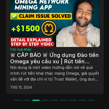
Các loại khác
🚨 CẤP BÁO 🚨 Ứng dụng Đào tiền
Omega yêu cầu xu | Rút tiền
Mạng Omega | Giải quyết vấn đề
Nội dung là một video hướng dẫn nói về quá
Ví
trình rút tiền khai thác mạng Omega, giải quyết
vấn đề với địa chỉ ví từ Trust Wallet, ứng dụng
Omega và MetaMask. Nó cung cấp giải pháp
Th12 13, 2024
từng bước để nhập cụm từ khóa cho ví OKX
cho từng loại ví. Video nhấn mạnh về thời gian
quá trình yêu cầu và hứa hẹn một video tiếp
theo về quy trình rút tiền.