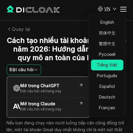
VN
English
Quay lại
简体中文
Cách tạo nhiều tài khoản Gmail vào
繁體中文
năm 2026: Hướng dẫn mở rộng
Русский
quy mô an toàn của học viên
Tiếng Việt
Đặt câu hỏi
Português
Emily Grace Johnson
Mở trong ChatGPT
Español
18 Th05 2026
6
Đọc trong giây phút
Đặt câu hỏi về trang này
Chia sẻ với
Deutsch
Mở trong Claude
Copy Link
Français
Đặt câu hỏi về trang này
Nếu bạn đang chạy năm mươi luồng tiếp cận cộng đồng trở
lên, một tài khoản Gmail duy nhất không chỉ là một nút thắt