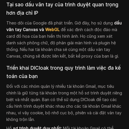
Tại sao dấu vân tay của trình duyệt quan trọng
hơn địa chỉ IP
Theo dõi của Google đã phát triển. Giờ đây, họ sử dụng
dấu
vân tay
Canvas và
WebGL
để xác định cách độc đáo mà
card đồ họa của bạn hiển thị hình ảnh. Họ cũng xem xét
danh sách phông chữ, độ phân giải màn hình và plugin hệ
thống. Nếu hai tài khoản chia sẻ cùng một dấu vân tay
Canvas, chúng sẽ được liên kết, bất kể proxy của bạn là gì.
Triển khai DICloak trong quy trình làm việc đa kế
toán của bạn
Đối với các nhóm quản lý nhiều tài khoản Gmail, mục tiêu
chính là giữ từng tài khoản trong một hồ sơ trình duyệt riêng
biệt và nhất quán. Bạn có thể sử dụng DICloak để tạo các
cấu hình trình duyệt khác nhau cho các tài khoản Gmail khác
nhau, vì vậy cookie, bộ nhớ cục bộ, phiên và cài đặt vân tay
không trộn lẫn.
Hồ
sơ trình duyệt duy nhất:
Mỗi tài khoản Gmail có thể