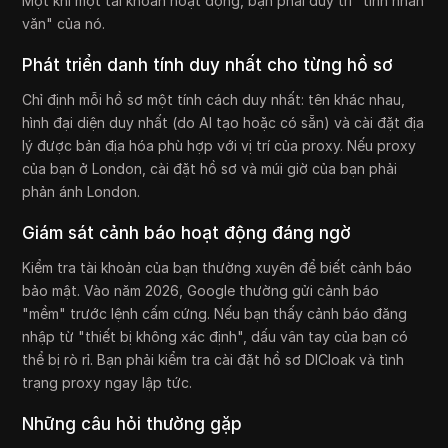
Một khi một tài khoản hoạt động, bạn phải duy trì "tính nhân
văn" của nó.
Phát triển danh tính duy nhất cho từng hồ sơ
Chỉ định mỗi hồ sơ một tính cách duy nhất: tên khác nhau,
hình đại diện duy nhất (do AI tạo hoặc có sẵn) và cài đặt địa
lý được bản địa hóa phù hợp với vị trí của proxy. Nếu proxy
của bạn ở London, cài đặt hồ sơ và múi giờ của bạn phải
phản ánh London.
Giám sát cảnh báo hoạt động đáng ngờ
Kiểm tra tài khoản của bạn thường xuyên để biết cảnh báo
bảo mật. Vào năm 2026, Google thường gửi cảnh báo
"mềm" trước lệnh cấm cứng. Nếu bạn thấy cảnh báo đăng
nhập từ "thiết bị không xác định", dấu vân tay của bạn có
thể bị rò rỉ. Bạn phải kiểm tra cài đặt hồ sơ DICloak và tình
trạng proxy ngay lập tức.
Những câu hỏi thường gặp