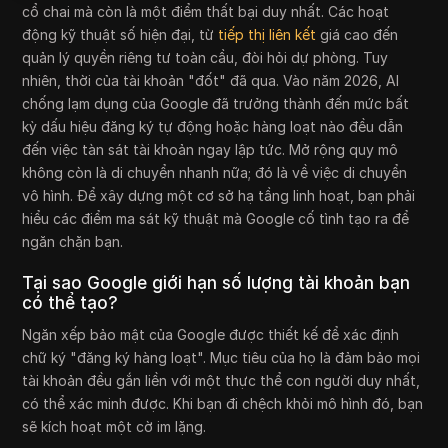
cổ chai mà còn là một điểm thất bại duy nhất. Các hoạt
động kỹ thuật số hiện đại, từ
tiếp thị liên kết
giá cao đến
quản lý quyền riêng tư toàn cầu, đòi hỏi dự phòng. Tuy
nhiên, thời của tài khoản "đốt" đã qua. Vào năm 2026, AI
chống lạm dụng của Google đã trưởng thành đến mức bất
kỳ dấu hiệu đăng ký tự động hoặc hàng loạt nào đều dẫn
đến việc tàn sát tài khoản ngay lập tức. Mở rộng quy mô
không còn là di chuyển nhanh nữa; đó là về việc di chuyển
vô hình. Để xây dựng một cơ sở hạ tầng linh hoạt, bạn phải
hiểu các điểm ma sát kỹ thuật mà Google cố tình tạo ra để
ngăn chặn bạn.
Tại sao Google giới hạn số lượng tài khoản bạn
có thể tạo?
Ngăn xếp bảo mật của Google được thiết kế để xác định
chữ ký "đăng ký hàng loạt". Mục tiêu của họ là đảm bảo mọi
tài khoản đều gắn liền với một thực thể con người duy nhất,
có thể xác minh được. Khi bạn đi chệch khỏi mô hình đó, bạn
sẽ kích hoạt một cờ im lặng.