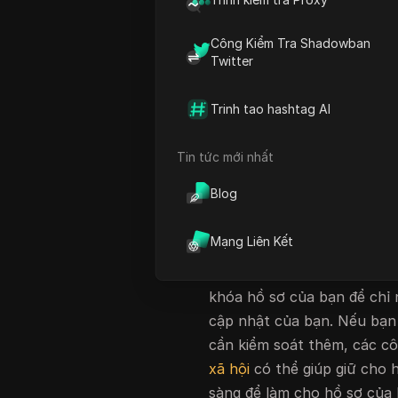
thập chi tiết hồ sơ như thế 
như không thể lấy lại dữ liệ
Công Kiểm Tra Shadowban
khoản của họ thành "riêng
Twitter
định thường để ngỏ thông 
tạo hồ sơ riêng tư trên fac
Trinh tao hashtag AI
thường là không đủ, các phí
cụ hiển thị hồ sơ cũng qua
Tin tức mới nhất
Hướng dẫn này hướng dẫn t
Blog
riêng tư trên trang cá nhâ
hiển thị bài đăng đến kiểm
Mạng Liên Kết
bạn. Bạn sẽ tìm hiểu cài đặ
riêng tư, kiểm tra quyền ri
khóa hồ sơ của bạn để chỉ 
cập nhật của bạn. Nếu bạn 
cần kiểm soát thêm, các c
xã hội
có thể giúp giữ cho h
sàng để làm cho hồ sơ của 