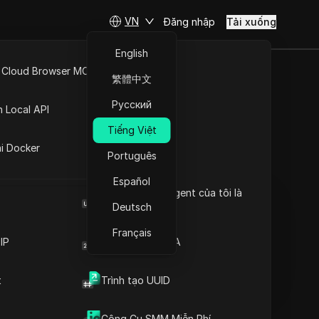
VN
Đăng nhập
Tải xuống
English
 Cloud Browser MCP
繁體中文
k: Hướng
API Mở
Русский
n Local API
tư
Tiếng Việt
ng
ai Docker
Português
Đặt câu hỏi
Español
Browser User Agent của tôi là
Mở trong ChatGPT
Copy Link
gì
Deutsch
Đặt câu hỏi về trang này
Français
IP
Trình tạo mã 2FA
Mở trong Claude
Đặt câu hỏi về trang này
t
Trình tạo UUID
Công Cụ SMM Miễn Phí