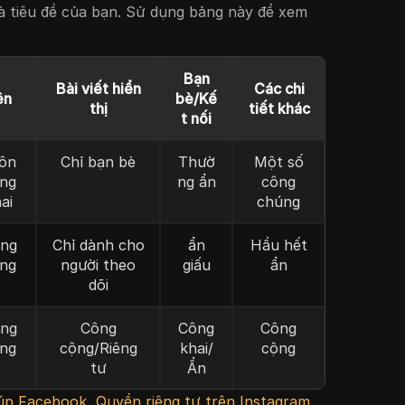
 và tiêu đề của bạn. Sử dụng bảng này để xem
Bạn
Bài viết hiển
Các chi
ên
bè/Kế
thị
tiết khác
t nối
ôn
Chỉ bạn bè
Thườ
Một số
ng
ng ẩn
công
ai
chúng
ng
Chỉ dành cho
ẩn
Hầu hết
ng
người theo
giấu
ẩn
dõi
ng
Công
Công
Công
ng
cộng/Riêng
khai/
cộng
tư
Ẩn
iúp Facebook
,
Quyền riêng tư trên Instagram
,