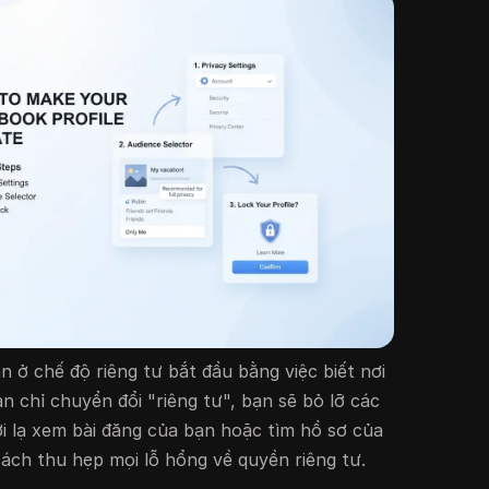
 ở chế độ riêng tư bắt đầu bằng việc biết nơi
n chỉ chuyển đổi "riêng tư", bạn sẽ bỏ lỡ các
 lạ xem bài đăng của bạn hoặc tìm hồ sơ của
cách thu hẹp mọi lỗ hổng về quyền riêng tư.