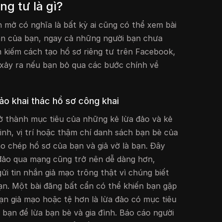
ng tư là gì?
mở có nghĩa là bất kỳ ai cũng có thể xem bài
hân của bạn, ngay cả những người bạn chưa
m kiếm cách tạo hồ sơ riêng tư trên Facebook,
ể xảy ra nếu bạn bỏ qua các bước chính về
đảo khai thác hồ sơ công khai
ở thành mục tiêu của những kẻ lừa đảo và kẻ
inh, vị trí hoặc thậm chí danh sách bạn bè của
sao chép hồ sơ của bạn và giả vờ là bạn. Đây
 đảo qua mạng cũng trở nên dễ dàng hơn,
ửi tin nhắn giả mạo trông thật vì chúng biết
bạn. Một bài đăng bất cẩn có thể khiến bạn gặp
bạn giả mạo hoặc tệ hơn là lừa đảo có mục tiêu
 bạn để lừa bạn bè và gia đình. Báo cáo người