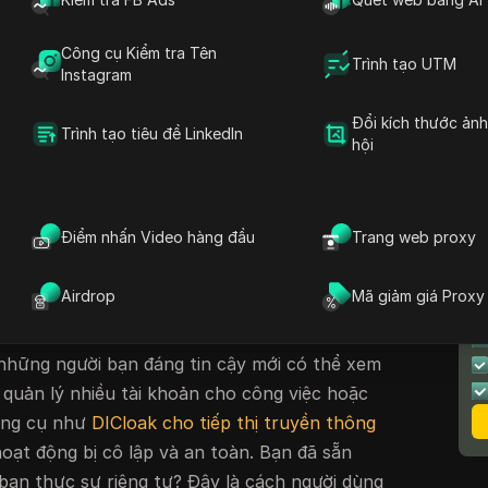
nào và một khi dữ liệu của bạn bị rò rỉ, hầu
u. Hầu hết người dùng tin rằng việc đặt tài
Công cụ Kiểm tra Tên
 tư" sẽ ẩn mọi thứ, nhưng các tùy chọn mặc
Trình tạo UTM
Instagram
tin quan trọng. Nếu bạn đang tìm kiếm
cách
ebook
, các nhấp chuột và cài đặt menu thông
Đổi kích thước ản
Trình tạo tiêu đề LinkedIn
hội
m tắt ẩn, xem lại dòng thời gian và các công
n trọng như chuyển đổi "riêng tư".
ừng bước cách thu hẹp mọi lỗ hổng về quyền
Điểm nhấn Video hàng đầu
Trang web proxy
n Facebook của bạn, từ điều chỉnh khả năng
 tra xem ai có thể xem nhật ký hoạt động của
T
Airdrop
Mã giảm giá Proxy
t nào thực sự đặt tài khoản của bạn ở chế độ
H
êng tư của Facebook bỏ sót điều gì và cách
những người bạn đáng tin cậy mới có thể xem
quản lý nhiều tài khoản cho công việc hoặc
ông cụ như
DICloak cho tiếp thị truyền thông
oạt động bị cô lập và an toàn. Bạn đã sẵn
bạn thực sự riêng tư? Đây là cách người dùng