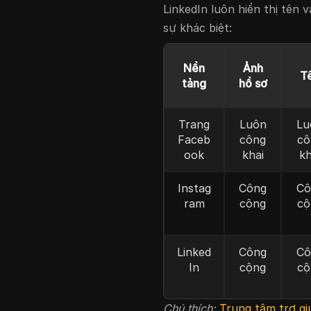
LinkedIn luôn hiển thị tên
sự khác biệt:
Nền
Ảnh
T
tảng
hồ sơ
Trang
Luôn
Lu
Faceb
công
cô
ook
khai
kh
Instag
Công
Cô
ram
cộng
cộ
Linked
Công
Cô
In
cộng
cộ
Chú thích:
Trung tâm trợ g