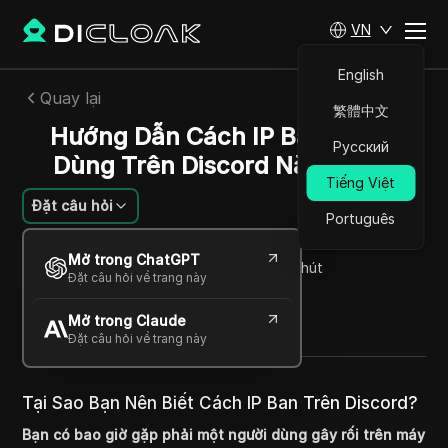
VN
English
Quay lại
繁體中文
Hướng Dẫn Cách IP Ban Người
Русский
Dùng Trên Discord Năm 2024
Tiếng Việt
Đặt câu hỏi
Português
Li Wenting
Mở trong ChatGPT
30 Th11 2025
3
Đọc trong giây phút
Đặt câu hỏi về trang này
Chia sẻ với
Mở trong Claude
Copy Link
Đặt câu hỏi về trang này
Tại Sao Bạn Nên Biết Cách IP Ban Trên Discord?
Bạn có bao giờ gặp phải một người dùng gây rối trên máy