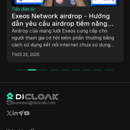
Tiền điện tử
Exeos Network airdrop - Hướng
dẫn yêu cầu airdrop tiềm năng
$2000 | Hướng dẫn đủ điều kiện
Airdrop của mạng lưới Exeos cung cấp cho
yêu cầu | Exeos 🤑
người tham gia cơ hội kiếm phần thưởng bằng
cách sử dụng kết nối internet chưa sử dụng
của họ. Hướng dẫn này phác thảo các bước để
Th03 23, 2025
bắt đầu, bao gồm kết nối ví tiền điện tử, điều
hướng bảng điều khiển, thiết lập các tiện ích
cần thiết và kiếm điểm thông qua giới thiệu.
Airdrop được thiết kế cho những người tham
gia sớm và nhấn mạnh tầm quan trọng của việc
cập nhật thông tin về các bản cập nhật và cơ
hội trong tương lai.
business@dicloak.com