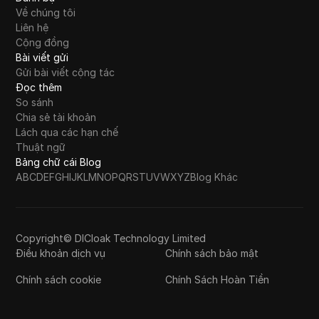
Về chúng tôi
Liên hệ
Cộng đồng
Bài viết gửi
Gửi bài viết cộng tác
Đọc thêm
So sánh
Chia sẻ tài khoản
Lách qua các hạn chế
Thuật ngữ
Bảng chữ cái Blog
A
B
C
D
E
F
G
H
I
J
K
L
M
N
O
P
Q
R
S
T
U
V
W
X
Y
Z
Blog Khác
Copyright© DICloak Technology Limited
Điều khoản dịch vụ
Chính sách bảo mật
Chính sách cookie
Chính Sách Hoàn Tiền