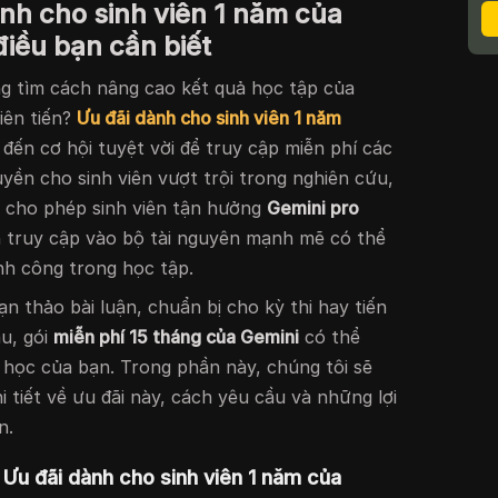
nh cho sinh viên 1 năm của
điều bạn cần biết
ang tìm cách nâng cao kết quả học tập của
iên tiến?
Ưu đãi dành cho sinh viên 1 năm
ến cơ hội tuyệt vời để truy cập miễn phí các
yền cho sinh viên vượt trội trong nghiên cứu,
ày cho phép sinh viên tận hưởng
Gemini pro
n truy cập vào bộ tài nguyên mạnh mẽ có thể
nh công trong học tập.
n thảo bài luận, chuẩn bị cho kỳ thi hay tiến
u, gói
miễn phí 15 tháng của Gemini
có thể
c học của bạn. Trong phần này, chúng tôi sẽ
 tiết về ưu đãi này, cách yêu cầu và những lợi
n.
a Ưu đãi dành cho sinh viên 1 năm của