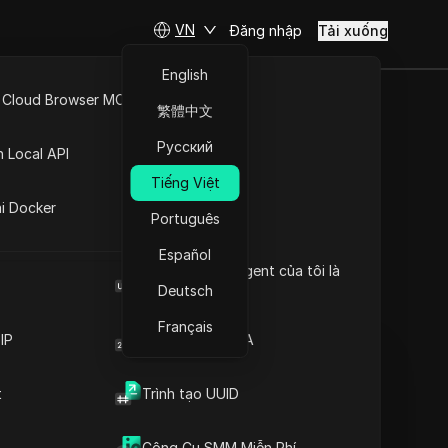
VN
Đăng nhập
Tải xuống
English
 Cloud Browser MCP
繁體中文
Gemini AI
API Mở
Русский
n Local API
u nó và
Tiếng Việt
ng
ai Docker
ải là sinh
Português
Español
Browser User Agent của tôi là
gì
Deutsch
Đặt câu hỏi
Français
IP
Trình tạo mã 2FA
Mở trong ChatGPT
Copy Link
Đặt câu hỏi về trang này
t
Trình tạo UUID
Mở trong Claude
Đặt câu hỏi về trang này
Công Cụ SMM Miễn Phí