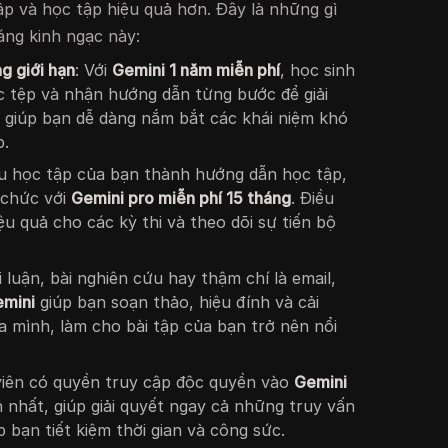
ập và học tập hiệu quả hơn. Đây là những gì
áng kinh ngạc này:
g giới hạn
: Với
Gemini 1 năm miễn phí
, học sinh
ặc tệp và nhận hướng dẫn từng bước để giải
 giúp bạn dễ dàng nắm bắt các khái niệm khó
p.
iệu học tập của bạn thành hướng dẫn học tập,
 chức với
Gemini pro miễn phí 15 tháng
. Điều
ệu quả cho các kỳ thi và theo dõi sự tiến bộ
i luận, bài nghiên cứu hay thậm chí là email,
emini
giúp bạn soạn thảo, hiệu đính và cải
ủa mình, làm cho bài tập của bạn trở nên nổi
 viên có quyền truy cập độc quyền vào
Gemini
ến nhất, giúp giải quyết ngay cả những truy vấn
 bạn tiết kiệm thời gian và công sức.