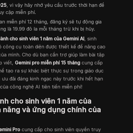
025
, vì vậy hãy nhớ yêu cầu trước thời hạn để
uy cập miễn phí.
ian miễn phí 12 tháng, đăng ký sẽ tự động gia
g là 19.99 đô la mỗi tháng trừ khi bị hủy.
dành cho sinh viên 1 năm của Gemini AI
, sinh
ộ công cụ toàn diện được thiết kế để nâng cao
ủa mình. Cho dù bạn cần trợ giúp làm bài tập
p viết,
Gemini pro miễn phí 15 tháng
cung cấp
hể tạo ra sự khác biệt thực sự trong giáo dục
ưu đãi đáng kinh ngạc này trước khi hết hạn
của công nghệ AI tiên tiến miễn phí!
nh cho sinh viên 1 năm của
nh năng và ứng dụng chính của
emini Pro
cung cấp cho sinh viên quyền truy