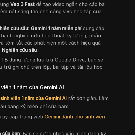
dụng
Veo 3 Fast
để tạo video ngắn cho các bài
hêm nét sáng tạo cho công việc học tập của
hiên cứu sâu
:
Gemini 1 năm miễn phí
cung cấp
n hành nghiên cứu học thuật kỹ lưỡng, phân
à tóm tắt các phát hiện một cách hiệu quả
ụ
Nghiên cứu sâu
.
2 TB dung lượng lưu trữ Google Drive, bạn sẽ
trữ ghi chú trên lớp, bài tập và tài liệu học
 viên 1 năm của Gemini AI
sinh viên 1 năm của Gemini AI
rất đơn giản. Làm
ầu đăng ký miễn phí của bạn:
Truy cập trang web
Gemini dành cho sinh viên
n của bạn
: Bạn sẽ được nhắc xác minh đăng ký