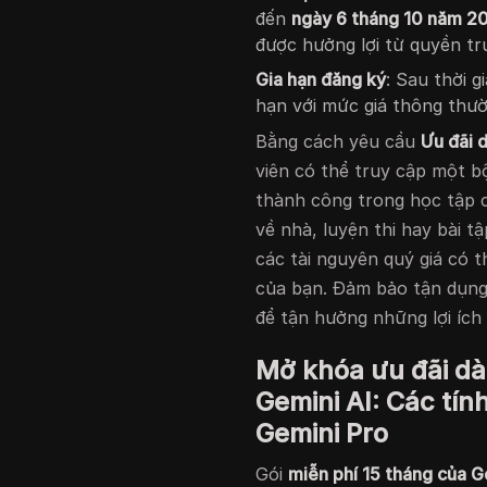
đến
ngày 6 tháng 10 năm 2
được hưởng lợi từ quyền tr
Gia hạn đăng ký
: Sau thời g
hạn với mức giá thông thườn
Bằng cách yêu cầu
Ưu đãi 
viên có thể truy cập một b
thành công trong học tập c
về nhà, luyện thi hay bài tậ
các tài nguyên quý giá có t
của bạn. Đảm bảo tận dụng 
để tận hưởng những lợi ích 
Mở khóa ưu đãi dà
Gemini AI: Các tí
Gemini Pro
Gói
miễn phí 15 tháng của G