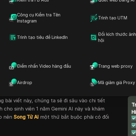
ngạc cho sinh viên truy cập miễn phí các công
Công cụ Kiểm tra Tên
 trình khuyến mãi
Gemini 1 năm miễn phí dành
Trình tạo UTM
Instagram
 có thể
mở khóa các tài nguyên mạnh mẽ
hỗ trợ
, viết và luyện thi.
Đổi kích thước ản
Trình tạo tiêu đề LinkedIn
hội
 viên 1 năm Gemini AI này là một phần trong
iệc hỗ trợ giáo dục bằng cách cung cấp các
 Bằng cách tận dụng gói
miễn phí 1 năm của
Điểm nhấn Video hàng đầu
Trang web proxy
 truy cập vào các lợi ích
miễn phí 15 tháng của
áng kể năng suất và thành công trong học tập.
Airdrop
Mã giảm giá Proxy
p, chuẩn bị cho kỳ thi hay tiến hành nghiên
có thể là một công cụ thiết yếu cho hành
 bài viết này, chúng ta sẽ đi sâu vào chi tiết
T
h cho sinh viên 1 năm Gemini AI này và khám
H
ạo nên
Song Tử AI
một thứ bắt buộc phải có đối