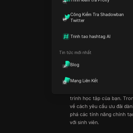
mang đến cơ hội đáng kinh 
Công Kiểm Tra Shadowban
cụ AI tiên tiến. Với chương
Twitter
cho sinh viên
này, sinh viên
các nhiệm vụ như nghiên cứu
Trinh tao hashtag AI
Ưu đãi dành riêng cho sinh
cam kết của Google trong v
Tin tức mới nhất
công cụ cao cấp miễn phí.
Blog
Gemini
, sinh viên có quyền
Gemini
, có thể cải thiện đ
Mạng Liên Kết
Cho dù bạn đang làm bài tậ
cứu chuyên sâu,
Gemini AI
trình học tập của bạn. Trong
về cách yêu cầu ưu đãi dàn
phá các tính năng chính t
với sinh viên.