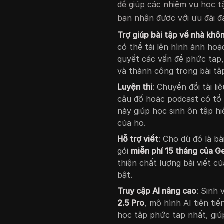
để giúp các nhiệm vụ học t
bạn nhận được với ưu đãi đ
Trợ giúp bài tập về nhà khôn
có thể tải lên hình ảnh ho
quyết các vấn đề phức tạp,
và thành công trong bài tậ
Luyện thi
: Chuyển đổi tài l
câu đố hoặc podcast có tổ
này giúp học sinh ôn tập hi
của họ.
Hỗ trợ viết
: Cho dù đó là bà
gói
miễn phí 15 tháng của G
thiện chất lượng bài viết c
bật.
Truy cập AI nâng cao
: Sinh
2.5 Pro
, mô hình AI tiên ti
học tập phức tạp nhất, giúp