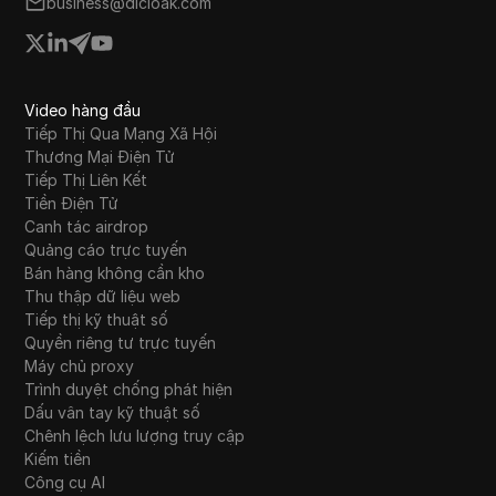
business@dicloak.com
Video hàng đầu
Tiếp Thị Qua Mạng Xã Hội
Thương Mại Điện Tử
Tiếp Thị Liên Kết
Tiền Điện Tử
Canh tác airdrop
Quảng cáo trực tuyến
Bán hàng không cần kho
Thu thập dữ liệu web
Tiếp thị kỹ thuật số
Quyền riêng tư trực tuyến
Máy chủ proxy
Trình duyệt chống phát hiện
Dấu vân tay kỹ thuật số
Chênh lệch lưu lượng truy cập
Kiếm tiền
Công cụ AI