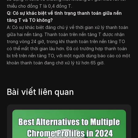
thiểu cho đồng T là 0,4 đồng T.
Q: Có sự khác biệt về tình trạng thanh toán giữa nền
tảng T và TO không?
A: Có sự khác biệt đáng chú ý về thời gian xử lý thanh toán
giữa hai nền tảng. Thanh toán trên nền tảng T được nhận
trong vòng 24 giờ, trong khi thanh toán trên nền tảng TO
có thể mất thời gian lâu hơn. Đã có trường hợp thanh toán
bị trễ trên nền tảng TO, với một người dùng báo cáo có một
khoản thanh toán đang chờ xử lý từ hơn 65 giờ.
Bài viết liên quan