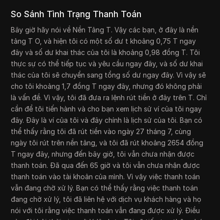
So Sánh Tình Trạng Thanh Toán
Bây giờ hãy nói về Nền Tảng T. Vậy các bạn, ở đây là nền
tảng T O, và hiện tôi có một số dư t khoảng 0,75 T ngay
đây và số dư khai thác của tôi là khoảng 0,98 đồng T. Tôi
thực sự có thể tiếp tục và yêu cầu ngay đây, và số dư khai
thác của tôi sẽ chuyển sang tổng số dư ngay đây. Vì vậy sẽ
cho tôi khoảng 1,7 đồng T ngay đây, nhưng đó không phải
là vấn đề. Vì vậy, tôi đã đưa ra lệnh rút tiền ở đây trên T. Chỉ
cần để tôi tiến hành và cho bạn xem lịch sử ví của tôi ngay
đây. Đây là ví của tôi và đây chính là lịch sử của tôi. Bạn có
thể thấy rằng tôi đã rút tiền vào ngày 27 tháng 7, cùng
ngày tôi rút trên nền tảng, và tôi đã rút khoảng 2654 đồng
T ngay đây, nhưng đến bây giờ, tôi vẫn chưa nhận được
thanh toán. Đã qua đến 65 giờ và tôi vẫn chưa nhận được
thanh toán vào tài khoản của mình. Vì vậy việc thanh toán
vẫn đang chờ xử lý. Bạn có thể thấy rằng việc thanh toán
đang chờ xử lý, tôi đã liên hệ với dịch vụ khách hàng và họ
nói với tôi rằng việc thanh toán vẫn đang được xử lý. Điều