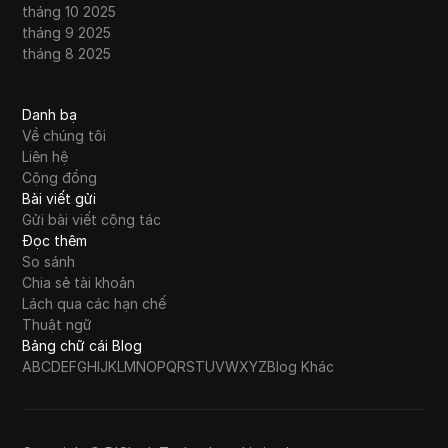
tháng 10 2025
tháng 9 2025
tháng 8 2025
Danh bạ
Về chúng tôi
Liên hệ
Cộng đồng
Bài viết gửi
Gửi bài viết cộng tác
Đọc thêm
So sánh
Chia sẻ tài khoản
Lách qua các hạn chế
Thuật ngữ
Bảng chữ cái Blog
A
B
C
D
E
F
G
H
I
J
K
L
M
N
O
P
Q
R
S
T
U
V
W
X
Y
Z
Blog Khác