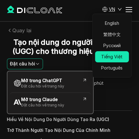
VN
English
Quay lại
繁體中文
Tạo nội dung do người dùng tạo
Русский
(UGC) cho thương hiệu của bạn.
Tiếng Việt
Đặt câu hỏi
Português
Li Minghui
Mở trong ChatGPT
06 Th06 2025
4
Đọc trong giây phút
Đặt câu hỏi về trang này
Chia sẻ với
Mở trong Claude
Copy Link
Đặt câu hỏi về trang này
Hiểu Về Nội Dung Do Người Dùng Tạo Ra (UGC)
Trở Thành Người Tạo Nội Dung Của Chính Mình