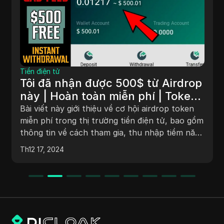
Tiền điện tử
Tôi đã nhận được 500$ từ Airdrop
này | Hoàn toàn miễn phí | Token
đã được niêm yết | Thực hiện tất
Bài viết này giới thiệu về cơ hội airdrop token
cả các bước để yêu cầu.
miễn phí trong thị trường tiền điện tử, bao gồm
thông tin về cách tham gia, thu nhập tiềm năng
từ airdrop và chương trình giới thiệu. Người
Th12 17, 2024
dùng có thể nhận khoảng 400 token và có cơ
hội kiếm thêm 500$ thông qua nhiệm vụ đơn
giản. Hướng dẫn cũng bao gồm cách đăng ký
trên sàn giao dịch BitForex và tầm quan trọng
của việc theo dõi xu hướng thị trường.