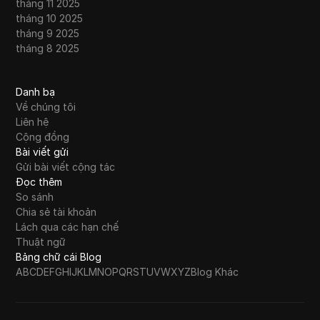
tháng 11 2025
tháng 10 2025
tháng 9 2025
tháng 8 2025
Danh bạ
Về chúng tôi
Liên hệ
Cộng đồng
Bài viết gửi
Gửi bài viết cộng tác
Đọc thêm
So sánh
Chia sẻ tài khoản
Lách qua các hạn chế
Thuật ngữ
Bảng chữ cái Blog
A
B
C
D
E
F
G
H
I
J
K
L
M
N
O
P
Q
R
S
T
U
V
W
X
Y
Z
Blog Khác