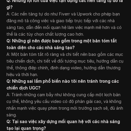
Q: Những lợi ích của việc tận dụng các nền tảng tự do là
gì?
A: Các nền tảng tự do như Fiverr và Upwork cho phép bạn
đăng mô tả công việc và giao tiếp trực tiếp với các nhà
sáng tạo, dẫn đến mối quan hệ làm việc mạnh mẽ hơn và có
thể là các tùy chọn chất lượng cao hơn.
Q: Những gì nên được bao gồm trong một bản tóm tắt
toàn diện cho các nhà sáng tạo?
A: Một bản tóm tắt rõ ràng và chi tiết nên bao gồm các mục
tiêu chiến dịch, chi tiết về đối tượng mục tiêu, hướng dẫn cụ
thể, thông điệp chính, định dạng video, hướng dẫn thương
hiệu và thời hạn.
Q: Những sai lầm phổ biến nào tôi nên tránh trong các
chiến dịch UGC?
A: Tránh những cạm bẫy như không cung cấp một kịch bản
cụ thể, không yêu cầu video có độ phân giải cao, và không
nhấn mạnh việc quay phim trong môi trường sạch sẽ, đủ ánh
sáng.
Q: Tại sao việc xây dựng mối quan hệ với các nhà sáng
tạo lại quan trọng?