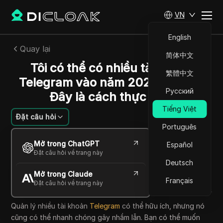
VN
English
Quay lại
简体中文
Tôi có thể có nhiều tài khoản
繁體中文
Telegram vào năm 2026 không?
Русский
Đây là cách thực hiện
Tiếng Việt
Đặt câu hỏi
Português
Jessica Wardell
Mở trong ChatGPT
Español
14 Th05 2026
8
Đọc trong giây phút
Đặt câu hỏi về trang này
Chia sẻ với
Deutsch
Mở trong Claude
Copy Link
Français
Đặt câu hỏi về trang này
Quản lý nhiều tài khoản
Telegram
có thể hữu ích, nhưng nó
cũng có thể nhanh chóng gây nhầm lẫn. Bạn có thể muốn