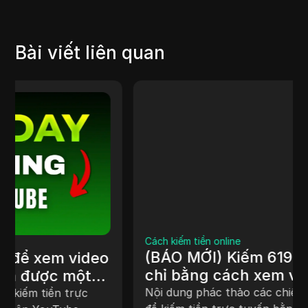
Bài viết liên quan
Cách kiếm tiền online
(BÁO MỚI) Kiếm 619 đô la/ngày
chỉ bằng cách xem video (Kiếm
tiền trực tuyến từ nhà 2025)
Nội dung phác thảo các chiến lược khác nhau