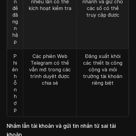
n
nhiều lần có thể
nhanh và giữ cho
đề
kích hoạt kiểm tra
các số có thể
đă
truy cập được
ng
n
hậ
p
P
Các phiên Web
Đăng xuất khỏi
hi
Telegram có thể
các thiết bị công
ên
vẫn mở trong các
cộng và môi
h
trình duyệt được
trường tài khoản
ỗ
chia sẻ
riêng biệt
n
h
ợ
p
Nhầm lẫn tài khoản và gửi tin nhắn từ sai tài
khoản