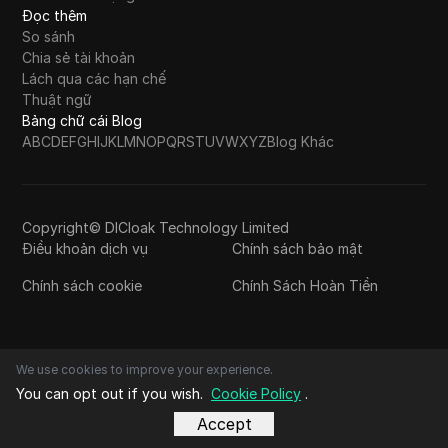
Đọc thêm
So sánh
Chia sẻ tài khoản
Lách qua các hạn chế
Thuật ngữ
Bảng chữ cái Blog
A
B
C
D
E
F
G
H
I
J
K
L
M
N
O
P
Q
R
S
T
U
V
W
X
Y
Z
Blog Khác
Copyright© DICloak Technology Limited
Điều khoản dịch vụ
Chính sách bảo mật
Chính sách cookie
Chính Sách Hoàn Tiền
We use cookies to improve your experience.
You can opt out if you wish.
Cookie Policy
.
Accept