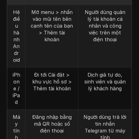
Hệ
Mở menu > nhấn
Người dùng quản
điề
vào mũi tên bên
lý tài khoản cá
u
cạnh tên của bạn
nhân và công
hà
> Thêm tài
việc trên một
nh
khoản
điện thoại
An
dr
oid
iPh
Đi tới Cài đặt >
Dịch giả tự do,
on
khu vực hồ sơ >
sinh viên và quản
e /
Thêm tài khoản
lý khách hàng
iPa
d
Má
Đăng nhập bằng
Người dùng trả lời
y
mã QR hoặc số
tin nhắn
tín
điện thoại
Telegram từ máy
h
tính