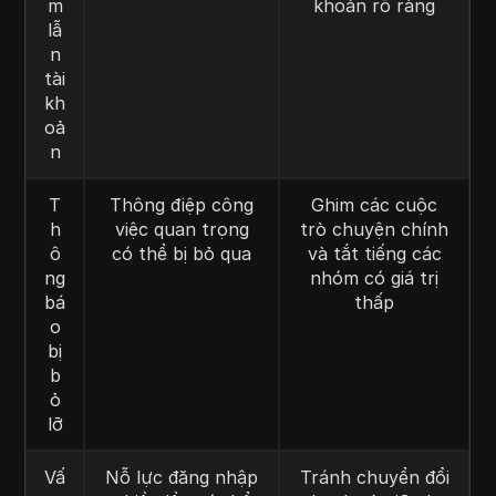
m
khoản rõ ràng
lẫ
n
tài
kh
oả
n
T
Thông điệp công
Ghim các cuộc
h
việc quan trọng
trò chuyện chính
ô
có thể bị bỏ qua
và tắt tiếng các
ng
nhóm có giá trị
bá
thấp
o
bị
b
ỏ
lỡ
Vấ
Nỗ lực đăng nhập
Tránh chuyển đổi