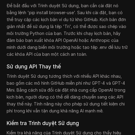
Để bắt đầu với Trình duyệt Sử dụng, bạn cần cài đặt nó
bằng lệnh 'pip install browser-use'. Sau khi cài đặt, bạn có
thể truy cập các kịch bản ví dụ từ kho GitHub. Kịch bản đơn
giản nhất để sử dụng là tệp 'Tri', có thể được sao chép vào
môi trường Python của bạn. Trước khi chạy kịch bản, hãy
đảm bảo bạn xuất khóa API OpenAI hoặc Anthropic của
mình dưới dạng biến môi trường hoặc tạo tệp .env để lưu trữ
các khóa API của bạn một cách an toàn.
Sử dụng API Thay thế
Trình duyệt Sử dụng tương thích với nhiều API khác nhau,
bao gồm các mô hình GitHub miễn phí như GPT-4 và GPT-4
Mini. Bằng cách sửa đổi cài đặt nhà cung cấp OpenAI trong
kịch bản, người dùng có thể dễ dàng chuyển sang các API
thay thế này. Tính năng này cho phép sử dụng tiết kiệm chi
phí trong khi vẫn tận dụng khả năng AI mạnh mẽ.
Kiểm tra Trình duyệt Sử dụng
Kiểm tra khả năng của Trình duyệt Sử dụng cho thấy hiệu