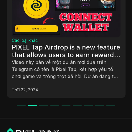
Các loại khác
PIXEL Tap Airdrop is a new feature
that allows users to earn rewards
by connecting their Binance and
Video này bàn về một dự án mới dựa trên
Bybit wallets to the Pixel Tap
Telegram có tên là Pixel Tap, kết hợp yếu tố
chơi game và trồng trọt xã hội. Dự án đang tổ
platform.
chức một chương trình tặng quà giải thưởng trị
Th11 22, 2024
giá 10.000 đô la để kỷ niệm đạt được 5 triệu
người dùng. Người xem được hướng dẫn cách
kiếm Pixel tokens, tham gia vào chương trình
tặng quà, kết nối ví của họ và hưởng lợi từ
phần thưởng. Các tùy chọn kết nối ví như
Binance, OKX, Bybit, v.v., được nêu bật, với ưu