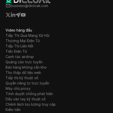
đãi đặc biệt cho người dùng Bybit. Video khuyến
business@dicloak.com
khích người xem bắt đầu kiếm Pixel tokens và
tương tác với cộng đồng để nhận sự hỗ trợ.
Video hàng đầu
Tiếp Thị Qua Mạng Xã Hội
Thương Mại Điện Tử
Tiếp Thị Liên Kết
Tiền Điện Tử
Canh tác airdrop
Quảng cáo trực tuyến
Bán hàng không cần kho
Thu thập dữ liệu web
Tiếp thị kỹ thuật số
Quyền riêng tư trực tuyến
Máy chủ proxy
Trình duyệt chống phát hiện
Dấu vân tay kỹ thuật số
Chênh lệch lưu lượng truy cập
Kiếm tiền