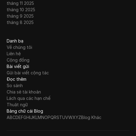
tháng 11 2025
tháng 10 2025
tháng 9 2025
tháng 8 2025
Danh bạ
Về chúng tôi
Liên hệ
Cộng đồng
Bài viết gửi
Gửi bài viết cộng tác
Đọc thêm
So sánh
Chia sẻ tài khoản
Lách qua các hạn chế
Thuật ngữ
Bảng chữ cái Blog
A
B
C
D
E
F
G
H
I
J
K
L
M
N
O
P
Q
R
S
T
U
V
W
X
Y
Z
Blog Khác