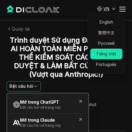
VN
English
Quay lại
繁體中文
Trình duyệt Sử dụng Đại lý: Đại lý
Русский
AI HOÀN TOÀN MIỄN PHÍ này CÓ
Tiếng Việt
THỂ KIỂM SOÁT CÁC TRÌNH
DUYỆT & LÀM BẤT CỨ THỨ GÌ!
Português
(Vượt qua Anthropic!)
Đặt câu hỏi
Joao Silva
Mở trong ChatGPT
27 Th12 2024
4
Đọc trong giây phút
Đặt câu hỏi về trang này
Chia sẻ với
Mở trong Claude
Copy Link
Đặt câu hỏi về trang này