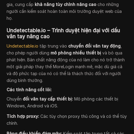
gia, cung cấp
khả năng tùy chỉnh nâng cao
cho những
người cần kiểm soát hoàn toàn môi trường duyệt web của
họ.
Undetectable.io – Trình duyệt hiện đại với dấu
vân tay nâng cao
Undetectable.io
tập trung vào
chuyển đổi vân tay động
,
cho phép người dùng
mô phỏng nhiều thiết bị
và bỏ qua
phát hiện. Bản chất năng động của nó làm cho nó trở thành
một giải pháp thay thế MoreLogin mạnh mẽ, mặc dù giá cả
và độ phức tạp của nó có thể là thách thức đối với người
dùng bình thường.
Các tính năng cốt lõi:
Chuyển
đổi vân tay cấp thiết bị:
Mô phỏng các thiết bị
Windows, Android và iOS.
Tích hợp proxy:
Các tùy chọn proxy thủ công và có thể tùy
chỉnh.
Bảng điều khiển đám mây:
Kiểm soát tập trung tất cả các